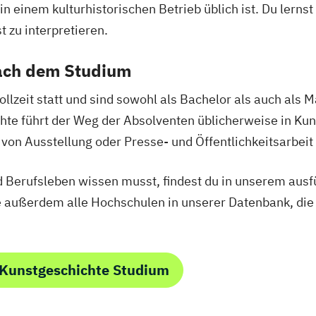
n einem kulturhistorischen Betrieb üblich ist. Du lernst
gy (EN)
Katholische Rel
Evangelische Re
 zu interpretieren.
Katholische Rel
Evolutionary Sy
Katholische The
te
Finno-Ugristik
ach dem Studium
nschaften
Kunstgeschicht
Gender Studies
und
Leadership – ei
Geographie
ollzeit statt und sind sowohl als Bachelor als auch als 
Gesellschaft un
Geographie und 
hte führt der Weg der Absolventen üblicherweise in Kuns
Philosophy (EN)
Mastermodul Int
thematik
Geschichte
Ge
von Ausstellung oder Presse- und Öffentlichkeitsarbeit 
N)
Transition
Medien
Sozialkunde und
vernance (EN)
Mathematics
M
logie
Geschichtsfors
 Berufsleben wissen musst, findest du in unserem ausf
Molekularbiolog
ogie
Historische Hil
 außerdem alle Hochschulen in unserer Datenbank, die 
ologie
Musikerziehung
enschaft
Archivwissensc
Nachhaltige Sta
Globalgeschicht
Naturwissensch
udium)
Griechisch (Leh
 Kunstgeschichte Studium
haften
Naturwissenscha
tudium)
HPS - History a
ch (Lehramt)
Pflanzenwissen
 Fakultät
Haushaltsökono
Pharmazeutisch
Health and Physi