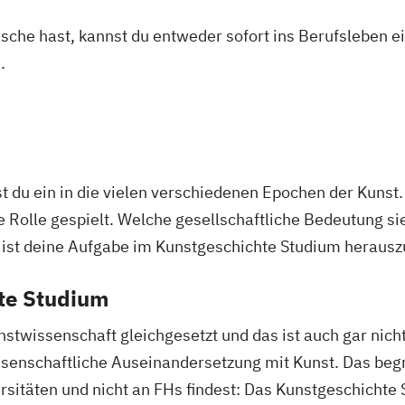
Geowissenscha
CREOLE - Cultur
asche hast, kannst du entweder sofort ins Berufsleben e
formatik
Geschichte des 
Ethnologie
Processes
.
(Lehramt)
Sozialkunde und
ender
Chemie
Chemie
 (Lehramt)
Global Studies
e
Chemie und Tech
Global Studies 
ramt)
Communication 
erung (Lehramt)
(GLOMIS)
e Nachhaltigkeit
Darstellende Ge
)
Griechisch
Gri
Deutsch als Fre
 du ein in die vielen verschiedenen Epochen der Kunst
geschichte
Grundlagen theo
Sozialkunde
Deutsche Philol
Inclusive Educa
 Rolle gespielt. Welche gesellschaftliche Bedeutung si
ch (Lehramt)
Drug Discovery
Informatik (Leh
, ist deine Aufgabe im Kunstgeschichte Studium herausz
East Asian Econ
Instrumentalmu
g) (Lehramt)
Ecology and Ec
hte Studium
swissenschaft
Interdisziplinä
)
English Languag
nguistik
Interdisziplinär
ten
English and Ame
stwissenschaft gleichgesetzt und das ist auch gar nicht
ary and Cultural
Italienisch (Leh
Environmental 
ssenschaftliche Auseinandersetzung mit Kunst. Das be
Jüdische Studie
nisch
Ernährungswiss
rsitäten und nicht an FHs findest: Das Kunstgeschichte 
Katholische Fac
htheologie
Europäische Et