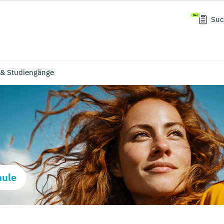
Suc
 & Studiengänge
hule