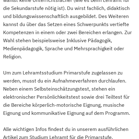
wählst keine Unterrichtsfächer (wie es beim Lehramt für
Psychologie & Philosophie (Lehramt)
Physik (Lehramt)
die Sekundarstufe nötig ist). Du wirst fachlich, didaktisch
Russisch (Lehramt)
Psychologie und Philosophie (Lehramt)
und bildungswissenschaftlich ausgebildet. Des Weiteren
Slowakisch (Lehramt)
Russisch (Lehramt)
Spanisch (Lehramt)
kannst du über das Setzen eines Schwerpunkts vertiefte
Slowenisch (Lehramt)
Spezialisierung Inklusive Pädaogogik Fokus
Kompetenzen in einem oder zwei Bereichen erlangen. Zur
Spanisch (Lehramt)
Behinderung
Wahl stehen beispielsweise Inklusive Pädagogik,
Tschechisch (Lehramt)
Spezialisierung Schule und Religion
Medienpädagogik, Sprache und Mehrsprachigkeit oder
Ungarisch (Lehramt)
Textiles Gestalten (Lehramt)
Religion.
Um zum Lehramtsstudium Primarstufe zugelassen zu
werden, musst du ein Aufnahmeverfahren durchlaufen.
Neben einem Selbsteinschätzungstest, stehen ein
elektronischer Persönlichkeitstest sowie drei Teiltest für
die Bereiche körperlich-motorische Eignung, musische
Eignung und kommunikative Eignung auf dem Programm.
Alle wichtigen Infos findest du in unserem ausführlichen
Artikel zum Studium Lehramt für die Primarstufe.