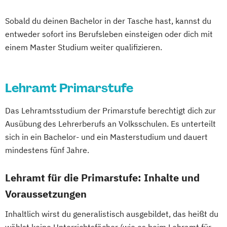
Lehramt Primarstufe - Inklusive Pädagogik
Informatik und Informationsmanagement
Sobald du deinen Bachelor in der Tasche hast, kannst du
(Lehramt)
Lehramt Primarstufe - Kulturpädagogik
entweder sofort ins Berufsleben einsteigen oder dich mit
Instrumentalmusikerziehung (Lehramt)
Lehramt Primarstufe - Medienpädaogogik
einem Master Studium weiter qualifizieren.
Italienisch (Lehramt)
Lehramt Primarstufe - Pädaogogik der
Katholische Religion (Lehramt)
Natur und Technik
Latein (Lehramt)
Lehramt Primarstufe
Lehramt Primarstufe
Lehramt Primarstufe - Sprachliche Bildung
Lehramt Sekundarstufe Berufsbildung -
Mehrsprachlichkeit
Fachbereich Information und
Das Lehramtsstudium der Primarstufe berechtigt dich zur
Lehramt Sekundarstufe Berufsbildung
Kommunikation
Ausübung des Lehrerberufs an Volksschulen. Es unterteilt
Lehramt Sekundarstufe Berufsbildung -
Lehramt Sekundarstufe Berufspädagogik -
sich in ein Bachelor- und ein Masterstudium und dauert
Duale Berufsausbildung sowie Technik und
Fachbereich Duale Ausbildung sowie
mindestens fünf Jahre.
Gewerbe
Technik und Gewerbe
Lehramt Sekundarstufe Berufsbildung -
Lehramt für die Primarstufe: Inhalte und
Lehramt Sekundarstufe Berufspädagogik -
Inklusive Pädagogik
Fachbereich Ernährung
Voraussetzungen
Mathematik (Lehramt)
Physik (Lehramt)
Mathematik (Lehramt)
Inhaltlich wirst du generalistisch ausgebildet, das heißt du
Polnisch (Lehramt)
Musikerziehung (Lehramt)