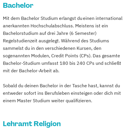
Italienisch (Lehramt)
Italienisch (Lehramt)
Bachelor
Bau- und Umweltingenieurwissenschaften
Katholische Religion (Lehramt)
Katholische Religion (Lehramt)
Bauingenieurwissenschaften
Mit dem Bachelor Studium erlangst du einen international
Latein (Lehramt)
Lehramt Primarstufe
Latein (Lehramt)
Lehramt Primarstufe
Berufsorientierung/Lebenskunde (Lehramt)
anerkannten Hochschulabschluss. Meistens ist ein
Lehramt Primarstufe - Schwerpunkt
Lehramt Primarstufe
Bachelorstudium auf drei Jahre (6 Semester)
Inklusive Pädagogik
Lehramt Sekundarstufe Berufsbildung
Bewegung und Sport (Lehramt)
Regelstudienzeit ausgelegt. Während des Studiums
Lehramt Primarstufe - Schwerpunkt
(Ernährung)
Bildnerische Erziehung (Lehramt)
sammelst du in den verschiedenen Kursen, den
LebensArtPädaoggik
Lehramt Sekundarstufe Berufsbildung
Biologie
sogenannten Modulen, Credit Points (CPs). Das gesamte
Lehramt Primarstufe - Schwerpunkt
(Information und Kommunikation)
Biologie und Umweltkunde (Lehramt)
Bachelor-Studium umfasst 180 bis 240 CPs und schließt
Religionspädagogik
Lehramt Sekundarstufe Berufsbildung
Botanik
Chemie
Chemie (Lehramt)
mit der Bachelor-Arbeit ab.
Mathematik (Lehramt)
(Technik und Gewerbe)
Classica et Orientalia
Deutsch (Lehramt)
Musikerziehung (Lehramt)
Mathematik (Lehramt)
Sobald du deinen Bachelor in der Tasche hast, kannst du
Education
Englisch (Lehramt)
Physik (Lehramt)
Russisch (Lehramt)
Mediengestaltung (Lehramt)
entweder sofort ins Berufsleben einsteigen oder dich mit
Environmental Management of Mountain
Spanisch (Lehramt)
Musikerziehung (Lehramt)
einem Master Studium weiter qualifizieren.
Areas (EMMA)
Spezialisierung Inklusive Pädagogik
Physik (Lehramt)
Erdwissenschaften
Spezialisierung Inklusive Pädagogik
Psychologie und Philosophie (Lehramt)
Ernährung und Haushalt (Lehramt)
Lehramt Religion
(Lehramt)
Russisch (Lehramt)
Spanisch (Lehramt)
Erziehungs- und Bildungswissenschaft