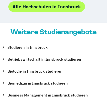
Vergleichende Literaturwissenschaft
Alle Hochschulen in Innsbruck
Wirtschaft
Gesundheits- und Sporttourismus
Wirtschaftsinformatik
Weitere Studienangebote
Wirtschaftspädagogik
Wirtschaftsrecht
Wirtschaftswissenschaften – Management
and Economics
Studieren in Innsbruck
Zoologie
Ökologie und Biodiversität
Betriebswirtschaft in Innsbruck studieren
Biologie in Innsbruck studieren
Biomedizin in Innsbruck studieren
Business Management in Innsbruck studieren