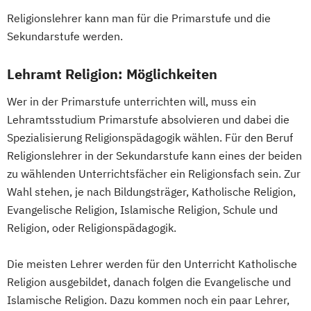
Spezialisierung Medienpädagogik (Lehramt)
Spezialisierung Inklusive Pädaogogik -
Erziehungswissenschaft
Religionslehrer kann man für die Primarstufe und die
Fokus Behinderung (Lehramt)
Europäische Ethnologie
Französisch
Sekundarstufe werden.
Spezialisierung Schule und Religion
Französisch (Lehramt)
Gender
Spezialsierung
Culture and Social Change
Geographie
Lehramt Religion: Möglichkeiten
Instrumentalmusikerziehung
Geographie und Wirtschaftskunde
Wer in der Primarstufe unterrichten will, muss ein
(Lehramt)
Lehramtsstudium Primarstufe absolvieren und dabei die
Geographie: Globaler Wandel - regionale
Spezialisierung Religionspädagogik wählen. Für den Beruf
Nachhaltigkeit
Religionslehrer in der Sekundarstufe kann eines der beiden
Germanistik
Geschichte
Geschichte
zu wählenden Unterrichtsfächer ein Religionsfach sein. Zur
Sozialkunde
Politische Bildung (Lehramt)
Wahl stehen, je nach Bildungsträger, Katholische Religion,
Griechisch (Lehramt)
Informatik
Evangelische Religion, Islamische Religion, Schule und
Informatik (Lehramt)
Religion, oder Religionspädagogik.
Inklusive Pädagogik (Fokus Behinderung)
Die meisten Lehrer werden für den Unterricht Katholische
(Lehramt)
Religion ausgebildet, danach folgen die Evangelische und
Instrumentalmusikerziehung (Lehramt)
Islamische Religion. Dazu kommen noch ein paar Lehrer,
Internationale Wirtschaftswissenschaften