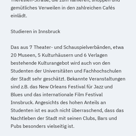
Politikwissenschaft: Europäische und
gemütliches Verweilen in den zahlreichen Cafés
internationale Politik
einlädt.
Psychologie
Rechtswissenschaften
Russisch (Lehramt)
Slawistik
Soziologie
Studieren in Innsbruck
Soziologie: Soziale und politische Theorie
Das aus 7 Theater- und Schauspielverbänden, etwa
Spanisch
Spanisch (Lehramt)
20 Museen, 5 Kulturhäusern und 6 Verlagen
Sportmanagement
Sportwissenschaft
bestehende Kulturangebot wird auch von den
Sprach- und Medienwissenschaft
Studenten der Universitäten und Fachhochschulen
Sprachliche und literarische Varietäten in
der Stadt sehr geschätzt. Bekannte Veranstaltungen
der frankophonen Welt
sind z.B. das New Orleans Festival für Jazz und
Sprachwissenschaft
Blues und das internationale Film Festival
Strategisches Management
Innsbruck. Angesichts des hohen Anteils an
Technische Mathematik
Studenten ist es auch nicht überraschend, dass das
Technische Wissenschaften
Nachtleben der Stadt mit seinen Clubs, Bars und
Translationswissenschaft
Pubs besonders vielseitig ist.
Umweltingenieurwissenschaften