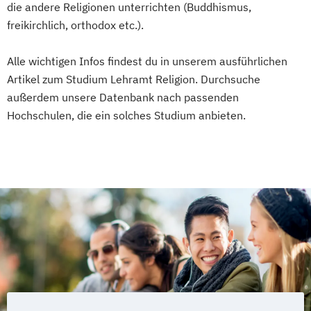
die andere Religionen unterrichten (Buddhismus,
Islamische Religion (Lehramt)
freikirchlich, orthodox etc.).
Islamische Religionspädagogik
Italienisch
Italienisch (Lehramt)
Alle wichtigen Infos findest du in unserem ausführlichen
Katholische Fachtheologie
Artikel zum Studium Lehramt Religion. Durchsuche
Katholische Religion (Lehramt)
außerdem unsere Datenbank nach passenden
Katholische Religionspädagogik
Hochschulen, die ein solches Studium anbieten.
Katholische Theologie
Kunstgeschichte
Kunstwissenschaft
Latein (Lehramt)
Latein (Klassische Philologie - Latein)
Literatur- und Kulturwissenschaft
Material- und Nanowissenschaften
Mathematik
Mathematik (Lehramt)
Mechatronik
Medien
Medienpädagogik (Lehramt)
Mikrobiologie
Molekulare Zell- und Entwicklungsbiologie