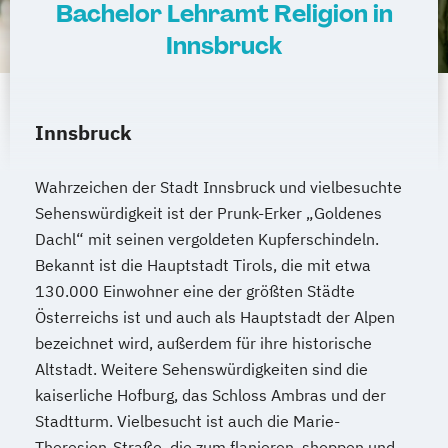
Bachelor Lehramt Religion in
Musikerziehung (Lehramt)
Innsbruck
Musikwissenschaft
Organization Studies
PhD Program Economics
(Doktoratsstudium)
Innsbruck
PhD Program Management
(Doktoratsstudium)
PhD Programm Katholisch-Theologische
Wahrzeichen der Stadt Innsbruck und vielbesuchte
Sehenswürdigkeit ist der Prunk-Erker „Goldenes
Fakultät (Doktoratsstudium)
Dachl“ mit seinen vergoldeten Kupferschindeln.
PhD-Doktoratsstudium Italienisches Recht
Bekannt ist die Hauptstadt Tirols, die mit etwa
130.000 Einwohner eine der größten Städte
Pharmazeutische Wissenschaften
Österreichs ist und auch als Hauptstadt der Alpen
Pharmazie
Philosophie
bezeichnet wird, außerdem für ihre historische
Philosophie an der Katholisch-
Altstadt. Weitere Sehenswürdigkeiten sind die
Theologischen Fakultät
kaiserliche Hofburg, das Schloss Ambras und der
Physik
Physik (Lehramt)
Stadtturm. Vielbesucht ist auch die Marie-
Politikwissenschaft
Theresien-Straße, die zum flanieren, shoppen und