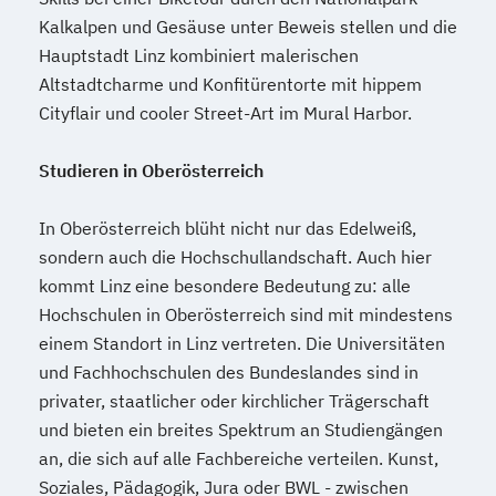
Mechatronik
Kalkalpen und Gesäuse unter Beweis stellen und die
Mediation und Konfliktmanagement
Hauptstadt Linz kombiniert malerischen
Mediendesign
Medieninformatik
Altstadtcharme und Konfitürentorte mit hippem
Medienmanagement
Cityflair und cooler Street-Art im Mural Harbor.
Medizinische Informatik
Medizintechnik
Modemanagement
Studieren in Oberösterreich
Nachhaltiges Management
New Work
Online Marketing
In Oberösterreich blüht nicht nur das Edelweiß,
Online Marketing (DE/EN)
sondern auch die Hochschullandschaft. Auch hier
Personalentwicklung
kommt Linz eine besondere Bedeutung zu: alle
Personalmanagement
Hochschulen in Oberösterreich sind mit mindestens
einem Standort in Linz vertreten. Die Universitäten
Personalmanagement (DE/EN)
Pflege
und Fachhochschulen des Bundeslandes sind in
Pflegemanagement
Pflegepädagogik
privater, staatlicher oder kirchlicher Trägerschaft
Physiotherapie
und bieten ein breites Spektrum an Studiengängen
Product Management (DE/EN)
an, die sich auf alle Fachbereiche verteilen. Kunst,
Produktdesign
Soziales, Pädagogik, Jura oder BWL - zwischen