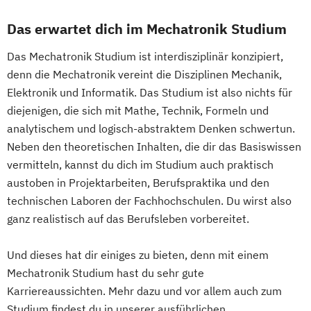
Entrepreneurship (DE/EN)
Ergotherapie
Lebensmitteltechnologie und Ernährung
Ernährungswissenschaften
Das erwartet dich im Mechatronik Studium
Leichtbau und Composite-Werkstoffe
Erwachsenenbildung
Lightweight and Materials Engineering
Das Mechatronik Studium ist interdisziplinär konzipiert,
Beratung und Personalentwicklung
Logistik Engineering und Management
denn die Mechatronik vereint die Disziplinen Mechanik,
Eventmanagement
Facility Management
Managing Nonprofit and Public Services
Elektronik und Informatik. Das Studium ist also nichts für
Finance
Marketing und Digital Business
diejenigen, die sich mit Mathe, Technik, Formeln und
Accounting und Taxation (DE/EN)
Mechatronik/Wirtschaft
analytischem und logisch-abstraktem Denken schwertun.
Finanzmanagement
Medical Engineering (EN)
Neben den theoretischen Inhalten, die dir das Basiswissen
Finanzmanagement für Bankkaufleute
Medientechnik und -design
vermitteln, kannst du dich im Studium auch praktisch
Fintech
Fitnessökonomie
Game Design
austoben in Projektarbeiten, Berufspraktika und den
Medizin- und Bioinformatik
Gartenbau
General Management
technischen Laboren der Fachhochschulen. Du wirst also
Medizintechnik
Mobile Computing
Gerontologie
ganz realistisch auf das Berufsleben vorbereitet.
Operations Management
Gesundheits- und Pflegepädagogik
Produktdesign und Technische
Gesundheitsmanagement
Und dieses hat dir einiges zu bieten, denn mit einem
Kommunikation
Mechatronik Studium hast du sehr gute
Gesundheitspsychologie
Prozessmanagement und Business
Karriereaussichten. Mehr dazu und vor allem auch zum
Gesundheitspädagogik
Intelligence
Studium findest du in unserer ausführlichen