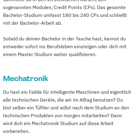
Cyber Security (DE/EN)
Green Science
sogenannten Modulen, Credit Points (CPs). Das gesamte
Data Management (DE/EN)
Hardware-Software-Design
Bachelor-Studium umfasst 180 bis 240 CPs und schließt
DevOps und Cloud Computing (DE/EN)
Human Enhancement and Ethics
mit der Bachelor-Arbeit ab.
Digital Business (DE/EN)
Human Resource Management
Digital Business Management
Human-Centered Computing
Sobald du deinen Bachelor in der Tasche hast, kannst du
Digital Entrepreneurship
Digital Health
Information Engineering und -Management
entweder sofort ins Berufsleben einsteigen oder dich mit
Digital Innovation and Intrapreneurship
einem Master Studium weiter qualifizieren.
(DE/EN)
Information Security Management
Digital Product Management
Innovation and Product Management (EN)
Digital Transformation Management -
Mechatronik
Innovation
Gesundheitswesen
Product & Engineering Management
Du hast ein Faible für intelligente Maschinen und eigentlich
Digitale Betriebswirtschaftslehre
Interactive Media (EN)
alle technischen Geräte, die wir im Alltag benutzen? Du
Digitale Transformation
Diätetik
Internationales Logistik-Management
bist selber ein Tüftler und willst nach dem Studium an den
E-Beratung in der Pädagogik
Kommunikation
Wissen
Medien
technischen Produkten von morgen mitarbeiten? Dann
E-Commerce
Elektrotechnik
Leading Transformation for Impact
wird dich ein Mechatronik Studium auf diese Arbeit
Engineering (DE/EN)
Organizations
vorbereiten.