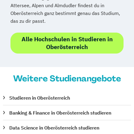
Projektmanagement (DE/EN)
Attersee, Alpen und Almdudler findest du in
Psychologie
Public Health
Oberösterreich ganz bestimmt genau das Studium,
Public Management
das zu dir passt.
Public Management für
Verwaltungsfachangestellte
Alle Hochschulen in Studieren in
Public Relations und Kommunikation
Oberösterreich
Pädagogik
Pädagogik
Bildungsberatung und Leitung
Robotics (DE/EN)
Social Media
Weitere Studienangebote
Software Engineering (EN)
Softwareentwicklung (DE/EN)
Soziale Arbeit
Studieren in Oberösterreich
Soziale Arbeit Schwerpunkt Kinder und
Jugendliche
Banking & Finance in Oberösterreich studieren
Sozialmanagement
Sozialpädagogik und Inklusion
Data Science in Oberösterreich studieren