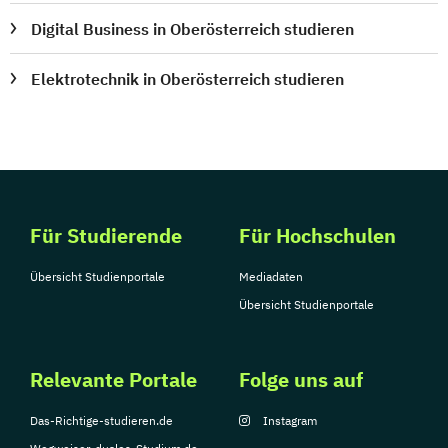
Sportmanagement
Digital Business in Oberösterreich studieren
Supply Chain Management
Tourismusmanagement
UX Design
Elektrotechnik in Oberösterreich studieren
Umweltingenieurwesen
Vertragsrecht
Wirtschaftsinformatik (DE/EN)
Wirtschaftsingenieurwesen
Wirtschaftsingenieurwesen Medizintechnik
Wirtschaftspsychologie (DE/EN)
Für Studierende
Für Hochschulen
Wirtschaftsrecht
Ökonom/in
Übersicht Studienportale
Mediadaten
Übersicht Studienportale
Relevante Portale
Folge uns auf
Das-Richtige-studieren.de
Instagram