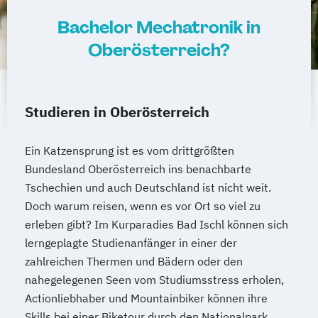
(DE/EN)
International Management (DE/EN)
Bachelor Mechatronik in
Internationales Marketing
Oberösterreich?
Journalismus und digitale Kommunikation
Kindheitspädagogik
Kindheitspädagogik für Erzieher:innen
Studieren in Oberösterreich
Kommunikationsdesign
Kommunikationspsychologie
Ein Katzensprung ist es vom drittgrößten
Kultur- und Medienpädagogik
Bundesland Oberösterreich ins benachbarte
Logistikmanagement
Logopädie
Tschechien und auch Deutschland ist nicht weit.
Machine Learning (EN)
Doch warum reisen, wenn es vor Ort so viel zu
Management (DE/EN)
Marketing
erleben gibt? Im Kurparadies Bad Ischl können sich
Marketing und digitale Medien
lerngeplagte Studienanfänger in einer der
Marketingmanagement
Maschinenbau
zahlreichen Thermen und Bädern oder den
nahegelegenen Seen vom Studiumsstress erholen,
Master of Business Administration (DE/EN)
Actionliebhaber und Mountainbiker können ihre
Skills bei einer Biketour durch den Nationalpark