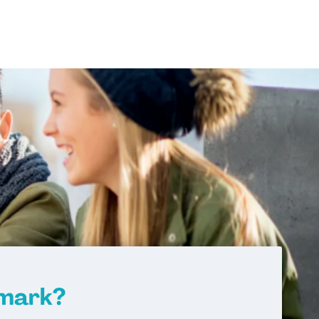
management
nikation und Bildmanagement
rmatik
eHealth
rmark?