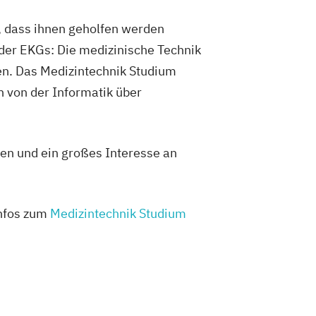
e Development
Mobility Technologies
, dass ihnen geholfen werden
ebensmittelmanagement
oder EKGs: Die medizinische Technik
Power Electronic Engineering
en. Das Medizintechnik Studium
 im Masterstudiengang Electronic
en von der Informatik über
nik und Organisation
cation
Radiologietechnologie
n & Cloud Computing
gen und ein großes Interesse an
gital Experience Engineering
oziale Arbeit
ntmanagement
Infos zum
Medizintechnik Studium
t und Training
gineering
System Test Engineering
 im Masterstudiengang Electronic
umentation