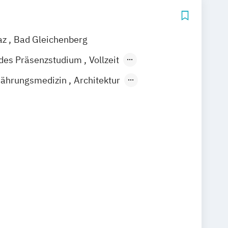
az
Bad Gleichenberg
ndes Präsenzstudium
Vollzeit
Berufsbegleitender Präsenzlehrgang
nährungsmedizin
Architektur
cherungswirtschaft
Bankmanagement
 und Ingenieurbau
 Bauwirtschaft
 Analytik
Communication Design
e / Content Strategy
 Artificial Intelligence
eneurship
Diätologie
 Computer Engineering
Computer Engineering
ms Engineering