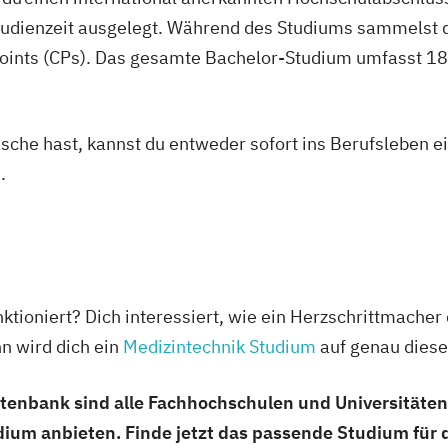
nagement
Global Leaders
studienzeit ausgelegt. Während des Studiums sammelst 
Global Strategi
oints (CPs). Das gesamte Bachelor-Studium umfasst 180
igence (DE/EN)
IT & Mobile Secu
IT-Recht & Ma
cience (DE/EN)
Industrielle Me
asche hast, kannst du entweder sofort ins Berufsleben e
Industriewirtsc
ent (DE/EN)
.
Informationsde
International I
International 
Journalismus un
th
Lebensmittel: P
p (DE/EN)
nktioniert? Dich interessiert, wie ein Herzschrittmacher
Logopädie
Luft
n wird dich ein
Medizintechnik Studium
auf genau diese
Luftverkehrsm
Management int
enbank sind alle Fachhochschulen und Universitäten g
Massenspektrom
ium anbieten. Finde jetzt das passende Studium für 
Media Design
M