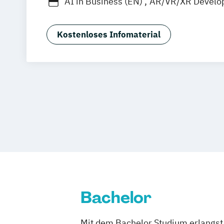
AI in Business (EN)
AR/VR/XR Develo
Agrarmanagement
Angewandte Germ
Angewandte Künstliche Intelligenz
Kostenloses Infomaterial
Angewandte Psychologie (DE/EN)
Angewandte Psychologie und Beratun
Artificial Intelligence (DE/EN)
Aviation Management (DE/EN)
Bank- und Kapitalmarktrecht
Bauinge
Bauprojektmanagement
Betriebswirt
Betriebswirt/in im Gesundheitsmana
Betriebswirt/in im Pflegemanagement
Betriebswirtschaftslehre
Betriebswirtschaftslehre und Customer
Management
Bachelor
Betriebswirtschaftslehre und Führung
Betriebswirtschaftslehre – Industria
Mit dem Bachelor Studium erlangst 