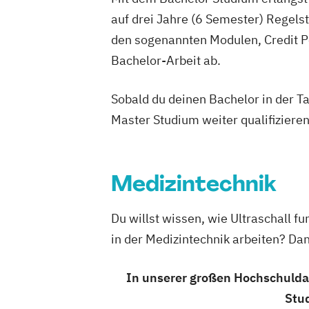
Betriebswirtschaftslehre – Office Ma
auf drei Jahre (6 Semester) Regel
Business Administration (DE/EN)
den sogenannten Modulen, Credit P
Business Intelligence
Business Intell
Cloud Computing
Coaching
Bachelor-Arbeit ab.
Coaching und Supervision
Computer S
Controlling
Customer Centricity
Sobald du deinen Bachelor in der T
Cyber Security (DE/EN)
Data Managem
Master Studium weiter qualifizieren
DevOps und Cloud Computing (DE/EN)
Digital Business (DE/EN)
Digital Business Management
Medizintechnik
Digital Entrepreneurship
Digital Heal
Digital Innovation and Intrapreneurshi
Du willst wissen, wie Ultraschall fu
Digital Product Management
in der Medizintechnik arbeiten? Dan
Digital Transformation Management -
Gesundheitswesen
In unserer großen Hochschuldat
Digitale Betriebswirtschaftslehre
Stud