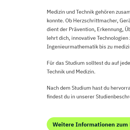
Digitale Transformation
Diätetik
E-Beratung in der Pädagogik
E-Comm
Medizin und Technik gehören zusam
Elektrotechnik
Engineering (DE/EN)
konnte. Ob Herzschrittmacher, Gerä
Entrepreneurship (DE/EN)
Ergotherap
dient der Prävention, Erkennung, 
Ernährungswissenschaften
Erwachse
lehrt dich, innovative Technologien
Beratung und Personalentwicklung
Ingenieurmathematik bis zu medizin
Eventmanagement
Facility Managem
Accounting und Taxation (DE/EN)
Fin
Für das Studium solltest du auf jed
Finanzmanagement für Bankkaufleute
Technik und Medizin.
Fitnessökonomie
Game Design
Gart
General Management
Gerontologie
Nach dem Studium hast du hervorra
Gesundheits- und Pflegepädagogik
findest du in unserer Studienbesch
Gesundheitsmanagement
Gesundheit
Gesundheitspädagogik
Gesundheitsö
Growth Hacking
Growth Hacking (DE
Growth Hacking for Entrepreneurs (DE
Weitere Informationen zum