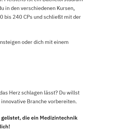
hip and HR Management
du in den verschiedenen Kursen,
c Decision Making
Hebammen
 bis 240 CPs und schließt mit der
rity
IT Architecture
nagement
Industrial Design
chatronik
insteigen oder dich mit einem
haft / Industrial Management
sign
Interaction Design
ndustrial Management
Supply Management
d Public Relations (PR)
rodukt- und Prozessentwicklung
 das Herz schlagen lässt? Du willst
fahrt / Aviation
 innovative Branche vorbereiten.
anagement
ernationaler Geschäftsprozesse
elistet, die ein Medizintechnik
etrie und molekulare Analytik
dich!
edienkompetenz und Digital Literacy