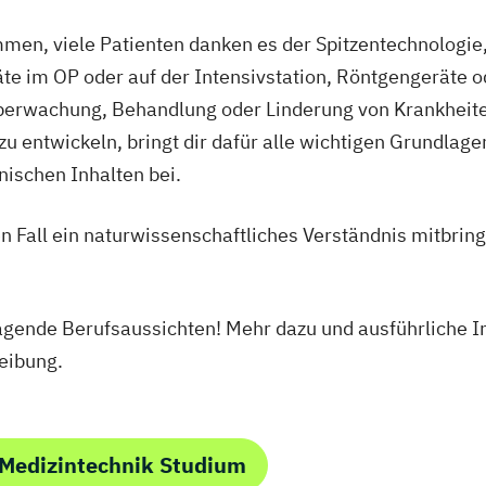
Mobile Softwar
erce
men, viele Patienten danken es der Spitzentechnologie
Nachhaltiges L
te im OP oder auf der Intensivstation, Röntgengeräte 
Physiotherapie
ie
Überwachung, Behandlung oder Linderung von Krankheit
Studienrichtung
nenbildung
Engineering
 zu entwickeln, bringt dir dafür alle wichtigen Grundlag
Produktionstech
ischen Inhalten bei.
ent
Finance
Public Communi
anzmanagement
Software Desig
en Fall ein naturwissenschaftliches Verständnis mitbrin
Fintech
Software and Di
enbau
Sound Design
S
Sport und Eve
gende Berufsaussichten! Mehr dazu und ausführliche 
Sportmanagemen
reibung.
spsychologie
System Test En
konomie
Studienrichtung
/EN)
Engineering
/EN)
 Medizintechnik Studium
Technische Dok