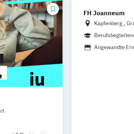
FH Joanneum
Kapfenberg
Gr
Berufsbegleite
Duales Studium
Angewandte Er
Bank- und Versi
Baumanagement
Bauplanung und
Biomedizinische
Content-Strategi
Data Science and
Digital Entrepr
rt
Electronics and
Elektronik und 
Embedded Syste