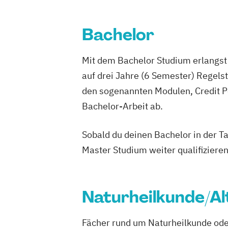
Betriebswirtschaftslehre und Customer
Management
Bachelor
Betriebswirtschaftslehre und Führung
Betriebswirtschaftslehre – Industria
Mit dem Bachelor Studium erlangst 
Betriebswirtschaftslehre – Office Ma
auf drei Jahre (6 Semester) Regel
Business Administration (DE/EN)
den sogenannten Modulen, Credit P
Business Intelligence
Business Intell
Cloud Computing
Coaching
Bachelor-Arbeit ab.
Coaching und Supervision
Computer S
Controlling
Customer Centricity
Sobald du deinen Bachelor in der T
Cyber Security (DE/EN)
Data Managem
Master Studium weiter qualifizieren
DevOps und Cloud Computing (DE/EN)
Digital Business (DE/EN)
Digital Business Management
Naturheilkunde/Al
Digital Entrepreneurship
Digital Heal
Digital Innovation and Intrapreneurshi
Fächer rund um Naturheilkunde ode