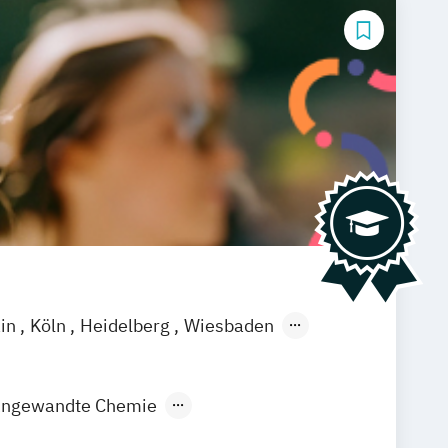
ain
Köln
Heidelberg
Wiesbaden
ngewandte Chemie
cal Analysis (EN)