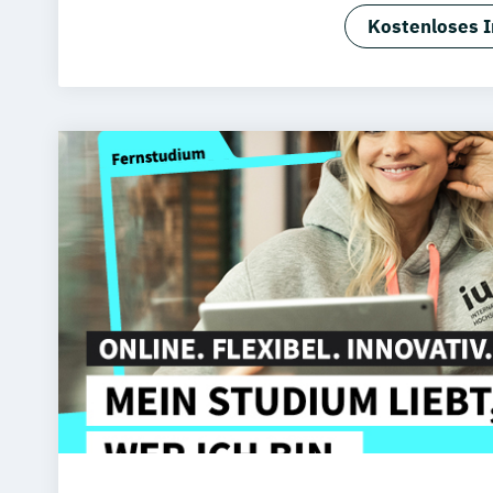
Biomedical 
Kostenloses I
Digital Ma
Ernährung &
Industrial 
Internation
Internation
Internation
Internation
Internation
Marketing 
Medienmana
Rechtspsyc
Wirtschafts