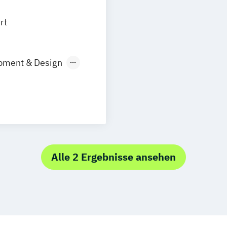
rt
pment & Design
anistik
g
Alle 2 Ergebnisse ansehen
nieurwesen
/in
gement