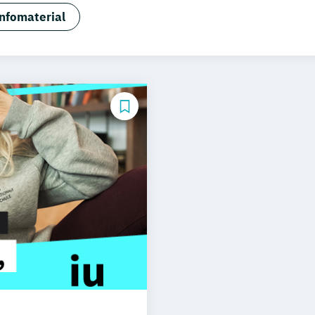
Sciences (EN)
Bioscience
Chiropraktik
Corporate Fi
nfomaterial
nagement
Digitales Management
E-Commerce & Logist
 Fitness in der Prävention
Human Resources Manage
Engineering and International Management (EN)
Indust
al Business (Schwerpunkt Eventmanagement)
al Business (Schwerpunkt Human Resources Manageme
al Business (Schwerpunkt Internationales Management
al Business Management (EN)
International Health E
al Real Estate Management (EN)
Lebensmittelsicherhe
& Brand Management (EN)
Marketing & Sales
Master o
gement und Digitales Marketing
Osteopathie
Physio
hologie
Soziale Arbeit
Sportmanagement
Tourismus
psychologie
Wirtschaftspsychologie (Heidelberg)
Wir