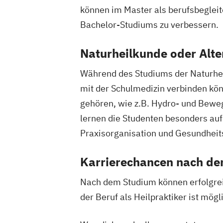
Digital Product Management
können im Master als berufsbegleit
Digital Transformation Management -
Bachelor-Studiums zu verbessern.
Gesundheitswesen
Digitale Betriebswirtschaftslehre
Naturheilkunde oder Alte
Digitale Transformation
Diätetik
Während des Studiums der Naturheil
E-Beratung in der Pädagogik
E-Comm
mit der Schulmedizin verbinden kö
Elektrotechnik
Engineering (DE/EN)
Entrepreneurship (DE/EN)
gehören, wie z.B. Hydro- und Bewe
Ergotherap
Ernährungswissenschaften
Erwachse
lernen die Studenten besonders auf
Beratung und Personalentwicklung
Praxisorganisation und Gesundheit
Eventmanagement
Facility Managem
Accounting und Taxation (DE/EN)
Fin
Karrierechancen nach d
Finanzmanagement für Bankkaufleute
Nach dem Studium können erfolgreic
Fitnessökonomie
Game Design
Gart
der Beruf als Heilpraktiker ist mögl
General Management
Gerontologie
Gesundheits- und Pflegepädagogik