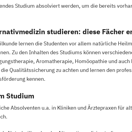
endes Studium absolviert werden, um die bereits vorha
rnativmedizin studieren: diese Fächer e
kunde lernen die Studenten vor allem natürliche Heilme
erce
nnen. Zu den Inhalten des Studiums können verschiede
gungstherapie, Aromatherapie, Homöopathie und auch 
ie
nenbildung
 die Qualitätssicherung zu achten und lernen den prof
sförderung kennen.
ent
Finance
anzmanagement
em Studium
Fintech
he Absolventen u.a. in Kliniken und Ärztepraxen für al
enbau
ich.