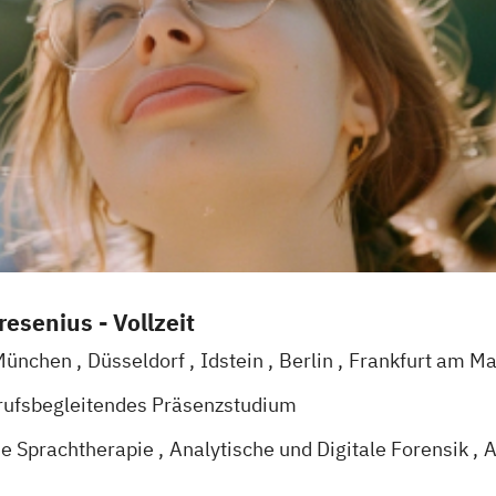
esenius - Vollzeit
München
Düsseldorf
Idstein
Berlin
Frankfurt am M
l
Braunschweig
Erfurt
rufsbegleitendes Präsenzstudium
e Sprachtherapie
Analytische und Digitale Forensik
A
tschaftslehre
Bioanalytical Chemistry and Pharmaceuti