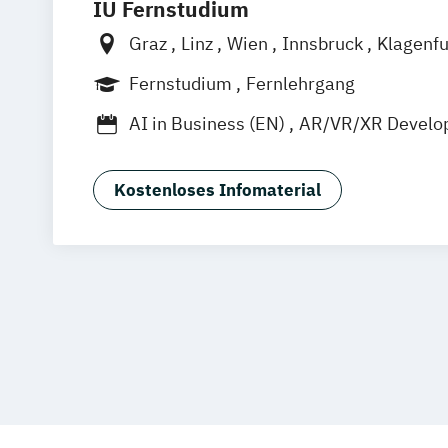
IU Fernstudium
Graz
Linz
Wien
Innsbruck
Klagenfu
Fernstudium
Fernlehrgang
AI in Business (EN)
AR/VR/XR Develo
Agrarmanagement
Angewandte Germ
Angewandte Künstliche Intelligenz
Kostenloses Infomaterial
Angewandte Psychologie (DE/EN)
Angewandte Psychologie und Beratun
Artificial Intelligence (DE/EN)
Aviation Management (DE/EN)
Bank- und Kapitalmarktrecht
Bauinge
Bauprojektmanagement
Betriebswirt
Betriebswirt/in im Gesundheitsmana
Betriebswirt/in im Pflegemanagement
Betriebswirtschaftslehre