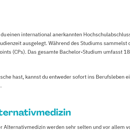
 Experience
l Management
du einen international anerkannten Hochschulabschluss
nagement
studienzeit ausgelegt. Während des Studiums sammelst 
oints (CPs). Das gesamte Bachelor-Studium umfasst 180
igence (DE/EN)
cience (DE/EN)
asche hast, kannst du entweder sofort ins Berufsleben e
ent (DE/EN)
.
ternativmedizin
th
p (DE/EN)
r Alternativmedizin werden sehr selten und vor allem