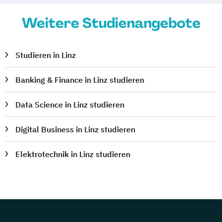
Medizinische Informatik
Medizintechnik
Weitere Studienangebote
Modemanagement
Nachhaltiges Management
New Work
Online Marketing
Studieren in Linz
Online Marketing (DE/EN)
Personalentwicklung
Banking & Finance in Linz studieren
Personalmanagement
Data Science in Linz studieren
Personalmanagement (DE/EN)
Pflege
Pflegemanagement
Pflegepädagogik
Digital Business in Linz studieren
Physiotherapie
Product Management (DE/EN)
Elektrotechnik in Linz studieren
Produktdesign
Projektmanagement (DE/EN)
Psychologie
Public Health
Public Management
Public Management für