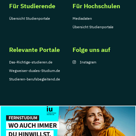
Für Studierende
Für Hochschulen
Verwaltungsfachangestellte
Public Relations und Kommunikation
Übersicht Studienportale
Mediadaten
Pädagogik
Pädagogik
Übersicht Studienportale
Bildungsberatung und Leitung
Robotics (DE/EN)
Social Media
Software Engineering (EN)
Relevante Portale
Folge uns auf
Softwareentwicklung (DE/EN)
Das-Richtige-studieren.de
Instagram
Soziale Arbeit
Wegweiser-duales-Studium.de
Soziale Arbeit Schwerpunkt Kinder und
Studieren-berufsbegleitend.de
Jugendliche
Sozialmanagement
Sozialpädagogik und Inklusion
Sportmanagement
Supply Chain Management
© Copyright 2026, TarGroup Media GmbH
Tourismusmanagement
UX Design
Impressum
Über
Datenschutzerklärung
Nutzungsbedingungen
Barrier
Umweltingenieurwesen
Vertragsrecht
uns