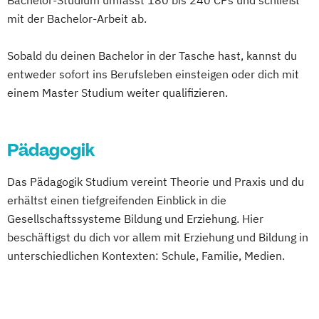
Bachelor-Studium umfasst 180 bis 240 CPs und schließt
Betriebswirtschaftslehre und Führung
mit der Bachelor-Arbeit ab.
Betriebswirtschaftslehre – Industrial
Management
Sobald du deinen Bachelor in der Tasche hast, kannst du
Betriebswirtschaftslehre – Office
entweder sofort ins Berufsleben einsteigen oder dich mit
einem Master Studium weiter qualifizieren.
Management
Business Administration (DE/EN)
Business Intelligence
Pädagogik
Business Intelligence (DE/EN)
Cloud Computing
Coaching
Das Pädagogik Studium vereint Theorie und Praxis und du
Coaching und Supervision
erhältst einen tiefgreifenden Einblick in die
Computer Science (DE/EN)
Controlling
Gesellschaftssysteme Bildung und Erziehung. Hier
Customer Centricity
beschäftigst du dich vor allem mit Erziehung und Bildung in
Cyber Security (DE/EN)
unterschiedlichen Kontexten: Schule, Familie, Medien.
Data Management (DE/EN)
DevOps und Cloud Computing (DE/EN)
Digital Business (DE/EN)