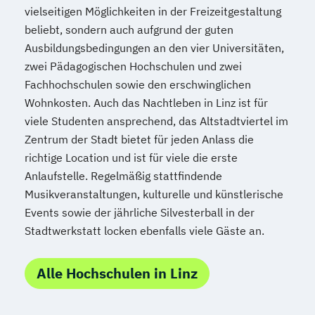
vielseitigen Möglichkeiten in der Freizeitgestaltung
Kindheitspädagogik
beliebt, sondern auch aufgrund der guten
Kindheitspädagogik für Erzieher:innen
Ausbildungsbedingungen an den vier Universitäten,
Kommunikationsdesign
zwei Pädagogischen Hochschulen und zwei
Kommunikationspsychologie
Fachhochschulen sowie den erschwinglichen
Kultur- und Medienpädagogik
Wohnkosten. Auch das Nachtleben in Linz ist für
Logistikmanagement
Logopädie
viele Studenten ansprechend, das Altstadtviertel im
Machine Learning (EN)
Zentrum der Stadt bietet für jeden Anlass die
Management (DE/EN)
Marketing
richtige Location und ist für viele die erste
Marketing und digitale Medien
Anlaufstelle. Regelmäßig stattfindende
Marketingmanagement
Maschinenbau
Musikveranstaltungen, kulturelle und künstlerische
Master of Business Administration (DE/EN)
Events sowie der jährliche Silvesterball in der
Stadtwerkstatt locken ebenfalls viele Gäste an.
Mechatronik
Mediation und Konfliktmanagement
Alle Hochschulen in Linz
Mediendesign
Medieninformatik
Medienmanagement