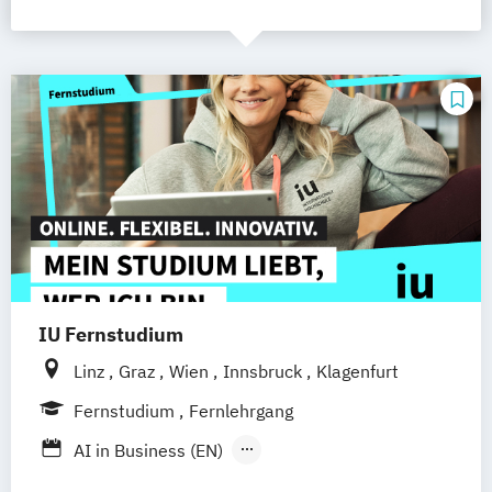
IU Fernstudium
Linz
Graz
Wien
Innsbruck
Klagenfurt
Fernstudium
Fernlehrgang
AI in Business (EN)
AR/VR/XR Development & Design