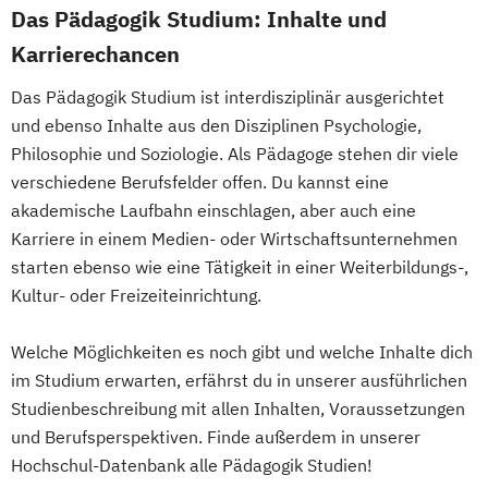
Das Pädagogik Studium: Inhalte und
Digital Business Management
Karrierechancen
Digital Entrepreneurship
Digital Health
Digital Innovation and Intrapreneurship
Das Pädagogik Studium ist interdisziplinär ausgerichtet
(DE/EN)
und ebenso Inhalte aus den Disziplinen Psychologie,
Digital Product Management
Philosophie und Soziologie. Als Pädagoge stehen dir viele
Digital Transformation Management -
verschiedene Berufsfelder offen. Du kannst eine
Gesundheitswesen
akademische Laufbahn einschlagen, aber auch eine
Digitale Betriebswirtschaftslehre
Karriere in einem Medien- oder Wirtschaftsunternehmen
Digitale Transformation
Diätetik
starten ebenso wie eine Tätigkeit in einer Weiterbildungs-,
E-Beratung in der Pädagogik
Kultur- oder Freizeiteinrichtung.
E-Commerce
Elektrotechnik
Welche Möglichkeiten es noch gibt und welche Inhalte dich
Engineering (DE/EN)
im Studium erwarten, erfährst du in unserer ausführlichen
Entrepreneurship (DE/EN)
Ergotherapie
Studienbeschreibung mit allen Inhalten, Voraussetzungen
Ernährungswissenschaften
und Berufsperspektiven. Finde außerdem in unserer
Erwachsenenbildung
Hochschul-Datenbank alle Pädagogik Studien!
Beratung und Personalentwicklung