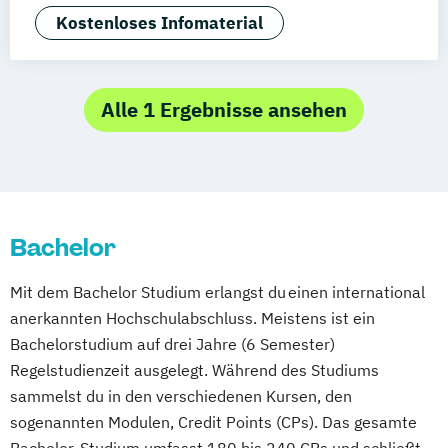
Agrarmanagement
Kostenloses Infomaterial
Angewandte Germanistik
Angewandte Künstliche Intelligenz
Angewandte Psychologie (DE/EN)
Alle 1 Ergebnisse ansehen
Angewandte Psychologie und Beratung
Artificial Intelligence (DE/EN)
Aviation Management (DE/EN)
Bank- und Kapitalmarktrecht
Bachelor
Bauingenieurwesen
Bauprojektmanagement
Betriebswirt/in
Mit dem Bachelor Studium erlangst du einen international
Betriebswirt/in im
anerkannten Hochschulabschluss. Meistens ist ein
Gesundheitsmanagement
Bachelorstudium auf drei Jahre (6 Semester)
Betriebswirt/in im Pflegemanagement
Regelstudienzeit ausgelegt. Während des Studiums
Betriebswirtschaftslehre
sammelst du in den verschiedenen Kursen, den
Betriebswirtschaftslehre und Customer
sogenannten Modulen, Credit Points (CPs). Das gesamte
Experience Management