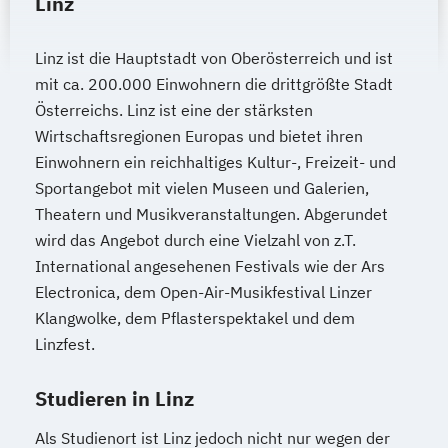
Linz
Heilpädagogik und Inklusion
Heilpädagogik/Inklusionspädagogik
Linz ist die Hauptstadt von Oberösterreich und ist
Hotelmanagement (DE/EN)
mit ca. 200.000 Einwohnern die drittgrößte Stadt
IT-Betriebswirt/in
IT-Management
Österreichs. Linz ist eine der stärksten
Immobilienmanagement
Wirtschaftsregionen Europas und bietet ihren
Immobilienmanagement für
Einwohnern ein reichhaltiges Kultur-, Freizeit- und
Immobilienkaufleute
Sportangebot mit vielen Museen und Galerien,
Theatern und Musikveranstaltungen. Abgerundet
Immobilienwirtschaft
Informatik
wird das Angebot durch eine Vielzahl von z.T.
Information Technology Management
International angesehenen Festivals wie der Ars
(DE/EN)
Electronica, dem Open-Air-Musikfestival Linzer
Innovation and Entrepreneurship (DE/EN)
Klangwolke, dem Pflasterspektakel und dem
International Healthcare Management
Linzfest.
(DE/EN)
International Management (DE/EN)
Studieren in Linz
Internationales Marketing
Als Studienort ist Linz jedoch nicht nur wegen der
Journalismus und digitale Kommunikation