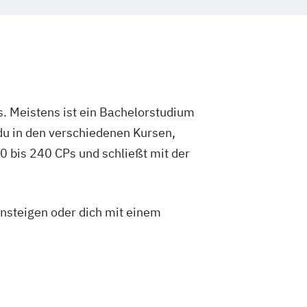
nik
Wirtschaftsinformatik
ormatik und IT-Management
enieurwesen
nieurwesen Energiesysteme mit
nergien
hologie
. Meistens ist ein Bachelorstudium
du in den verschiedenen Kursen,
 bis 240 CPs und schließt mit der
insteigen oder dich mit einem