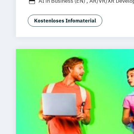
AI in Business (EN)
AR/VR/XR Develo
Agrarmanagement
Angewandte Germ
Angewandte Künstliche Intelligenz
Kostenloses Infomaterial
Angewandte Psychologie (DE/EN)
Angewandte Psychologie und Beratun
Artificial Intelligence (DE/EN)
Aviation Management (DE/EN)
Bank- und Kapitalmarktrecht
Bauinge
Bauprojektmanagement
Betriebswirt
Betriebswirt/in im Gesundheitsmana
Betriebswirt/in im Pflegemanagement
Betriebswirtschaftslehre
Betriebswirtschaftslehre und Customer
Management
Betriebswirtschaftslehre und Führung
Betriebswirtschaftslehre – Industria