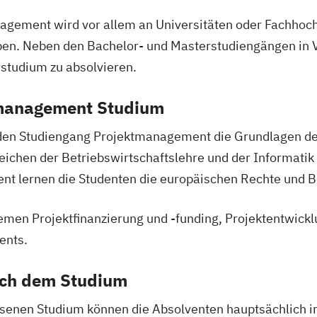
lusion
agement wird vor allem an Universitäten oder Fachhoch
schaft
swirt/in
aben. Neben den Bachelor- und Masterstudiengängen in Vo
ent
studium zu absolvieren.
nkaufleute
nt
tmanagement Studium
r Lehrende des
(DE/EN)
en Studiengang Projektmanagement die Grundlagen der
EN)
ichen der Betriebswirtschaftslehre und der Informatik g
 (DE/EN)
sches
nt lernen die Studenten die europäischen Rechte und 
emen Projektfinanzierung und -funding, Projektentwick
Systembau
ion
enmanagement
ents.
ach dem Studium
mation (EN)
nspsychologie
ikmanagement
enen Studium können die Absolventen hauptsächlich in 