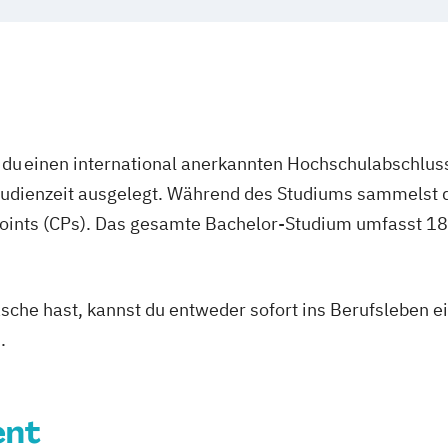
Verfahrenstech
keting
erce
Wirtschaftsinf
Wirtschaftsing
hie
ie
Wirtschaftsinge
nenbildung
Erneuerbaren E
ent
Wirtschaftspsyc
du einen international anerkannten Hochschulabschluss
enpflege
ent
Finance
studienzeit ausgelegt. Während des Studiums sammelst 
mmunikation
anzmanagement
oints (CPs). Das gesamte Bachelor-Studium umfasst 180
Fintech
management
enbau
ikation
asche hast, kannst du entweder sofort ins Berufsleben e
spsychologie
.
konomie
/EN)
ent
/EN)