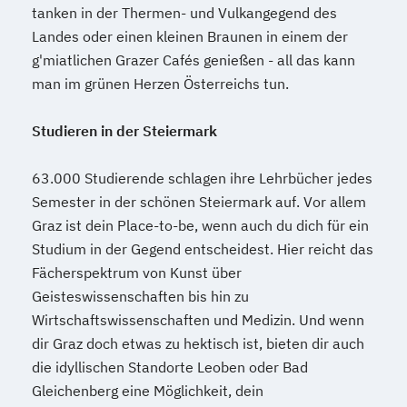
tanken in der Thermen- und Vulkangegend des
Mediendesign
Medieninformatik
Landes oder einen kleinen Braunen in einem der
Medienmanagement
g'miatlichen Grazer Cafés genießen - all das kann
Medizinische Informatik
Medizintechnik
man im grünen Herzen Österreichs tun.
Modemanagement
Nachhaltiges Management
New Work
Studieren in der Steiermark
Online Marketing
Online Marketing (DE/EN)
63.000 Studierende schlagen ihre Lehrbücher jedes
Semester in der schönen Steiermark auf. Vor allem
Personalentwicklung
Graz ist dein Place-to-be, wenn auch du dich für ein
Personalmanagement
Studium in der Gegend entscheidest. Hier reicht das
Personalmanagement (DE/EN)
Pflege
Fächerspektrum von Kunst über
Pflegemanagement
Pflegepädagogik
Geisteswissenschaften bis hin zu
Physiotherapie
Wirtschaftswissenschaften und Medizin. Und wenn
Product Management (DE/EN)
dir Graz doch etwas zu hektisch ist, bieten dir auch
Produktdesign
die idyllischen Standorte Leoben oder Bad
Projektmanagement (DE/EN)
Gleichenberg eine Möglichkeit, dein
Psychologie
Public Health