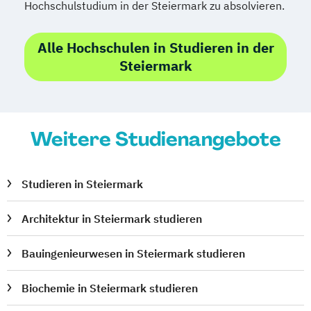
Hochschulstudium in der Steiermark zu absolvieren.
Public Management
Public Management für
Alle Hochschulen in Studieren in der
Verwaltungsfachangestellte
Steiermark
Public Relations und Kommunikation
Pädagogik
Pädagogik
Bildungsberatung und Leitung
Weitere Studienangebote
Robotics (DE/EN)
Social Media
Software Engineering (EN)
Softwareentwicklung (DE/EN)
Studieren in Steiermark
Soziale Arbeit
Soziale Arbeit Schwerpunkt Kinder und
Architektur in Steiermark studieren
Jugendliche
Sozialmanagement
Bauingenieurwesen in Steiermark studieren
Sozialpädagogik und Inklusion
Biochemie in Steiermark studieren
Sportmanagement
Supply Chain Management