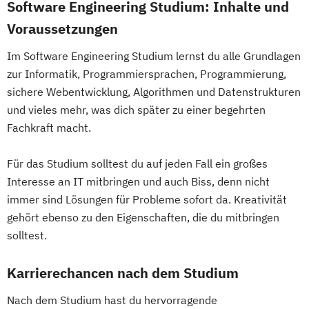
Software Engineering Studium: Inhalte und
Industrielle Mechatronik
Erwachsenenbildung
Industriewirtschaft / Industrial
Voraussetzungen
Beratung und Personalentwicklung
Management
Im Software Engineering Studium lernst du alle Grundlagen
Eventmanagement
Facility Management
Informationsdesign
Interaction Design
zur Informatik, Programmiersprachen, Programmierung,
Finance
International Industrial Management
sichere Webentwicklung, Algorithmen und Datenstrukturen
Accounting und Taxation (DE/EN)
International Supply Management
und vieles mehr, was dich später zu einer begehrten
Finanzmanagement
Journalismus und Public Relations (PR)
Fachkraft macht.
Finanzmanagement für Bankkaufleute
Lebensmittel: Produkt- und
Fintech
Fitnessökonomie
Game Design
Prozessentwicklung
Für das Studium solltest du auf jeden Fall ein großes
Gartenbau
General Management
Logopädie
Luftfahrt / Aviation
Interesse an IT mitbringen und auch Biss, denn nicht
Gerontologie
Luftverkehrsmanagement
immer sind Lösungen für Probleme sofort da. Kreativität
Gesundheits- und Pflegepädagogik
gehört ebenso zu den Eigenschaften, die du mitbringen
Management internationaler
Gesundheitsmanagement
solltest.
Geschäftsprozesse
Gesundheitspsychologie
Massenspektrometrie und molekulare
Gesundheitspädagogik
Karrierechancen nach dem Studium
Analytik
Gesundheitsökonomie
Growth Hacking
Media Design
Nach dem Studium hast du hervorragende
Growth Hacking (DE/EN)