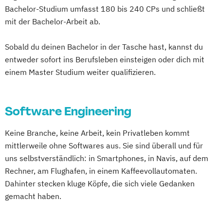
Exhibition Design
Systems Engineering Leadership
Bachelor-Studium umfasst 180 bis 240 CPs und schließt
DevOps und Cloud Computing (DE/EN)
Fahrzeugtechnik / Automotive Engineering
Wirtschaftsinformatik
mit der Bachelor-Arbeit ab.
Digital Business (DE/EN)
General Management
Digital Business Management
Gesundheits- und Krankenpflege
Sobald du deinen Bachelor in der Tasche hast, kannst du
Digital Entrepreneurship
Digital Health
Gesundheitsinformatik / eHealth
entweder sofort ins Berufsleben einsteigen oder dich mit
Digital Innovation and Intrapreneurship
Gesundheitsmanagement im Tourismus
einem Master Studium weiter qualifizieren.
(DE/EN)
Gesundheitsmanagement und Public
Digital Product Management
Health
Digital Transformation Management -
Software Engineering
Gesundheitstourismus und
Gesundheitswesen
Freizeitmanagement
Keine Branche, keine Arbeit, kein Privatleben kommt
Digitale Betriebswirtschaftslehre
Global Green and Social Business
mittlerweile ohne Softwares aus. Sie sind überall und für
Digitale Transformation
Diätetik
Global Leadership and HR Management
uns selbstverständlich: in Smartphones, in Navis, auf dem
E-Beratung in der Pädagogik
Global Strategic Decision Making
Rechner, am Flughafen, in einem Kaffeevollautomaten.
E-Commerce
Elektrotechnik
Hebammen
IT & Mobile Security
Dahinter stecken kluge Köpfe, die sich viele Gedanken
Engineering (DE/EN)
IT Architecture
IT-Recht & Management
gemacht haben.
Entrepreneurship (DE/EN)
Ergotherapie
Industrial Design
Ernährungswissenschaften