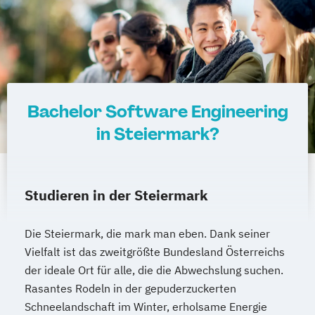
Sportmanagement und Training
Internationales Marketing
System Test Engineering
Journalismus und digitale Kommunikation
System Test Engineering
Kindheitspädagogik
Studienrichtung im Masterstudiengang
Kindheitspädagogik für Erzieher:innen
Electronic Engineering
Kommunikationsdesign
Technische Dokumentation
Bachelor Software Engineering
Kommunikationspsychologie
Versicherungsmanagement
in Steiermark?
Kultur- und Medienpädagogik
Visuelle Kommunikation und
Logistikmanagement
Logopädie
Bildmanagement
Machine Learning (EN)
Wirtschaftsinformatik
eHealth
Studieren in der Steiermark
Management (DE/EN)
Marketing
Marketing und digitale Medien
Die Steiermark, die mark man eben. Dank seiner
Marketingmanagement
Maschinenbau
Vielfalt ist das zweitgrößte Bundesland Österreichs
Master of Business Administration (DE/EN)
der ideale Ort für alle, die die Abwechslung suchen.
Rasantes Rodeln in der gepuderzuckerten
Mechatronik
Schneelandschaft im Winter, erholsame Energie
Mediation und Konfliktmanagement