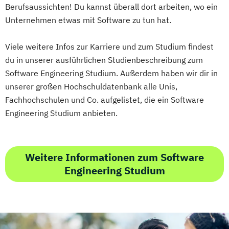
Medienkompetenz und Digital Literacy
Berufsaussichten! Du kannst überall dort arbeiten, wo ein
Growth Hacking for Entrepreneurs (DE/EN)
Mobile Software Development
Unternehmen etwas mit Software zu tun hat.
Heilpädagogik
Mobility Technologies
Heilpädagogik und Inklusion
Viele weitere Infos zur Karriere und zum Studium findest
Nachhaltiges Lebensmittelmanagement
Heilpädagogik/Inklusionspädagogik
du in unserer ausführlichen Studienbeschreibung zum
Physiotherapie
Hotelmanagement (DE/EN)
Software Engineering Studium. Außerdem haben wir dir in
Power Electronic Engineering
IT-Betriebswirt/in
IT-Management
unserer großen Hochschuldatenbank alle Unis,
Studienrichtung im Masterstudiengang
Immobilienmanagement
Fachhochschulen und Co. aufgelistet, die ein Software
Electronic Engineering
Engineering Studium anbieten.
Immobilienmanagement für
Produktionstechnik und Organisation
Immobilienkaufleute
Public Communication
Immobilienwirtschaft
Informatik
Radiologietechnologie
Weitere Informationen zum Software
Information Technology Management
Software Design & Cloud Computing
Engineering Studium
(DE/EN)
Software and Digital Experience
Innovation and Entrepreneurship (DE/EN)
Engineering
International Healthcare Management
Sound Design
Soziale Arbeit
(DE/EN)
Sport und Eventmanagement
International Management (DE/EN)