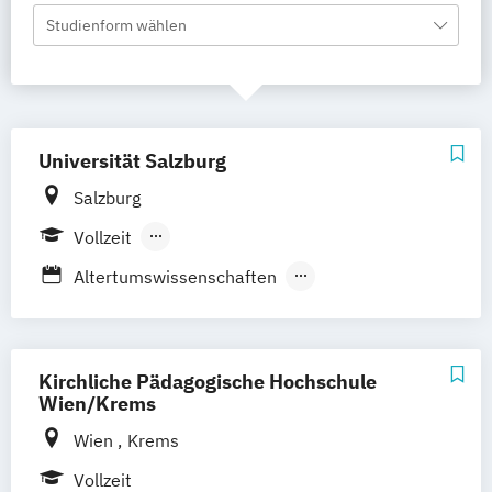
Studienform wählen
Universität Salzburg
Salzburg
Vollzeit
Berufsbegleitender Präsenzlehrgang
Altertumswissenschaften
Anglistik und Amerikanistik
Antike Kulturen und Archäologien
Applied Geoinformatics (EN)
Kirchliche Pädagogische Hochschule
Applied Image and Signal Processing (EN)
Wien/Krems
Berufsgrundbildung Management (Lehramt)
Wien
Krems
Vollzeit