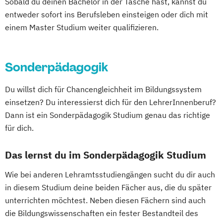
Neuro- und Klinische Linguistik
Sobald du deinen Bachelor in der Tasche hast, kannst du
Italienisch (Lehramt)
Religionspädaogik für die Primarstufe
Gewerbe
Psychologie
entweder sofort ins Berufsleben einsteigen oder dich mit
Katholische Religion (Lehramt)
Türkisch (Lehramt)
Mathematik (Lehramt)
einem Master Studium weiter qualifizieren.
Psychologie und Philosophie (Lehramt)
Latein (Lehramt)
Lehramt Primarstufe
Musikerziehung/Instrumentalerziehung
Pädagog/innenbildung
Pädagogik
Lehramt Primarstufe - Bewegung
(Lehramt)
Recht und Wirtschaft
Sport und Gesundheit
Sonderpädagogik
Slowenisch (Lehramt)
Spanisch (Lehramt)
Rechtswissenschaften
Religious Studies
Lehramt Primarstufe - Inklusion
Romanistik
Russisch (Lehramt)
Lehramt Primarstufe - Inklusive Pädagogik
Du willst dich für Chancengleichheit im Bildungssystem
Schule und Religion (Lehramt)
einsetzen? Du interessierst dich für den LehrerInnenberuf?
Science and Technology of Materials (EN)
Lehramt Primarstufe - Kulturpädagogik
Dann ist ein Sonderpädagogik Studium genau das richtige
Slawistik
Soziologie
Spanisch (Lehramt)
Lehramt Primarstufe - Medienpädaogogik
für dich.
Sport- und Bewegungswissenschaft
Lehramt Primarstufe - Pädaogogik der
Sport- und Bewegungswissenschaft:
Das lernst du im Sonderpädagogik Studium
Natur und Technik
Therapie – Gesundheit – Leistung
Lehramt Primarstufe - Sprachliche Bildung
Wie bei anderen Lehramtsstudiengängen sucht du dir auch
Sport-Management-Medien
Mehrsprachlichkeit
in diesem Studium deine beiden Fächer aus, die du später
Sportjournalismus
Lehramt Sekundarstufe Berufsbildung
unterrichten möchtest. Neben diesen Fächern sind auch
Sprache - Wirtschaft - Kultur
Lehramt Sekundarstufe Berufsbildung -
die Bildungswissenschaften ein fester Bestandteil des