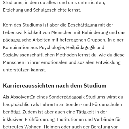
Sprache – Wirtschaft – Kultur
Duale Berufsausbildung sowie Technik und
Studiums, in dem du alles rund ums unterrichten,
Sprachwissenschaft
Gewerbe
Erziehung und Schulgeschichte lernst.
Technische Wissenschaften
Lehramt Sekundarstufe Berufsbildung -
Textiles Gestalten (Lehramt)
Theologie
Kern des Studiums ist aber die Beschäftigung mit der
Inklusive Pädagogik
Lebenswirklichkeit von Menschen mit Behinderung und das
Wirtschaftswissenschaften
Mathematik (Lehramt)
Physik (Lehramt)
pädagogische Arbeiten mit heterogenen Gruppen. In einer
Wissenschaft und Kunst
Polnisch (Lehramt)
Kombination aus Psychologie, Heilpädagogik und
Psychologie & Philosophie (Lehramt)
Sozialwissenschaftlichen Methoden lernst du, wie du diese
Russisch (Lehramt)
Menschen in ihrer emotionalen und sozialen Entwicklung
Slowakisch (Lehramt)
unterstützen kannst.
Slowenisch (Lehramt)
Spanisch (Lehramt)
Karriereaussichten nach dem Studium
Tschechisch (Lehramt)
Als AbsolventIn eines Sonderpädagogik Studiums wirst du
Ungarisch (Lehramt)
hauptsächlich als LehrerIn an Sonder- und Förderschulen
benötigt. Zudem ist aber auch eine Tätigkeit in der
inklusiven Frühförderung, Institutionen und Verbände für
betreutes Wohnen, Heimen oder auch der Beratung von