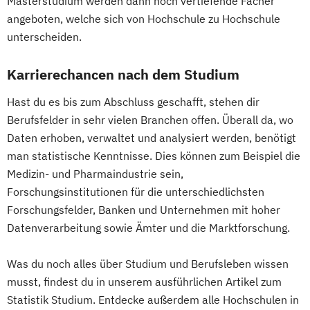
Masterstudium werden dann noch vertiefende Fächer
Ernährungswissenschaften
angeboten, welche sich von Hochschule zu Hochschule
Ethik für Schule und Beruf
unterscheiden.
Europäische Ethnologie
Evangelische Fachtheologie
Karrierechancen nach dem Studium
Evangelische Religion (Lehramt)
Evolutionary Systems Biology
Fennistik
Hast du es bis zum Abschluss geschafft, stehen dir
Berufsfelder in sehr vielen Branchen offen. Überall da, wo
Finno-Ugristik
Französisch (Lehramt)
Daten erhoben, verwaltet und analysiert werden, benötigt
Gender Studies
man statistische Kenntnisse. Dies können zum Beispiel die
Genetik und Entwicklungsbiologie
Medizin- und Pharmaindustrie sein,
Geographie
Forschungsinstitutionen für die unterschiedlichsten
Geographie und Wirtschaftskunde
Forschungsfelder, Banken und Unternehmen mit hoher
(Lehramt)
Datenverarbeitung sowie Ämter und die Marktforschung.
Geschichte
Geschichte
Sozialkunde und Politische Bildung
Was du noch alles über Studium und Berufsleben wissen
(Lehramt)
musst, findest du in unserem ausführlichen Artikel zum
Geschichtsforschung
Statistik Studium. Entdecke außerdem alle Hochschulen in