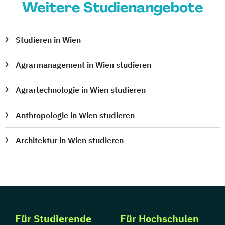
Weitere Studienangebote
Physik
Physik (Lehramt)
Politikwissenschaft
Polnisch (Lehramt)
Psychologie
Studieren in Wien
Psychologie und Philosophie (Lehramt)
Publizistik- und
Agrarmanagement in Wien studieren
Kommunikationswissenschaft
Publizistik- und
Agrartechnologie in Wien studieren
Kommunikationswissenschaft
Anthropologie in Wien studieren
Raumforschung und Raumordnung
Rechtswissenschaften
Architektur in Wien studieren
Religionspädagogik
Religionswissenschaft
Reliogionspädaogik
Romanistik
Russisch (Lehramt)
Science-Technology-Society
Sinologie
Skandinavistik
Slawistik
Slawistik
Für Studierende
Für Hochschulen