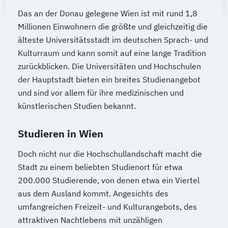
Internationale Betriebswirtschaft
Das an der Donau gelegene Wien ist mit rund 1,8
Internationale Entwicklung
Millionen Einwohnern die größte und gleichzeitig die
Internationale Rechtswissenschaften
älteste Universitätsstadt im deutschen Sprach- und
Islamisch-Theologische Studien
Kulturraum und kann somit auf eine lange Tradition
Islamische Religionspädagogik
zurückblicken. Die Universitäten und Hochschulen
Italienisch (Lehramt)
Japanologie
der Hauptstadt bieten ein breites Studienangebot
Judaistik
und sind vor allem für ihre medizinischen und
Kartographie und Geoinformation
künstlerischen Studien bekannt.
Katholische Fachtheologie
Katholische Religion (Lehramt)
Studieren in Wien
Klassische Archäologie
Doch nicht nur die Hochschullandschaft macht die
Klassische Philologie
Koreanologie
Stadt zu einem beliebten Studienort für etwa
Kultur und Gesellschaft des modernen
200.000 Studierende, von denen etwa ein Viertel
Südasien
aus dem Ausland kommt. Angesichts des
Kultur- und Sozialanthropologie
umfangreichen Freizeit- und Kulturangebots, des
Kunstgeschichte
Latein (Lehramt)
attraktiven Nachtlebens mit unzähligen