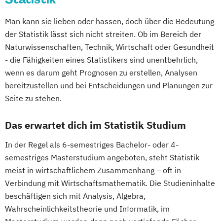
Chemie
Chemie (Lehramt)
Chemie und Technologie der Materialien
Man kann sie lieben oder hassen, doch über die Bedeutung
Communication Science
der Statistik lässt sich nicht streiten. Ob im Bereich der
Computational Science
Naturwissenschaften, Technik, Wirtschaft oder Gesundheit
Darstellende Geometrie (Lehramt)
- die Fähigkeiten eines Statistikers sind unentbehrlich,
Deutsch (Lehramt)
wenn es darum geht Prognosen zu erstellen, Analysen
bereitzustellen und bei Entscheidungen und Planungen zur
Deutsch als Fremd- und Zweitsprache
Seite zu stehen.
Deutsche Philologie
Deutsche Philologie
Drug Discovery and Development
Das erwartet dich im Statistik Studium
East Asian Economy and Society
Ecology and Ecosystems
In der Regel als 6-semestriges Bachelor- oder 4-
Englisch (Lehramt)
semestriges Masterstudium angeboten, steht Statistik
English Language and Linguistics
meist in wirtschaftlichem Zusammenhang – oft in
English and American Studies
Verbindung mit Wirtschaftsmathematik. Die Studieninhalte
beschäftigen sich mit Analysis, Algebra,
Environmental Sciences
Wahrscheinlichkeitstheorie und Informatik, im
Erdwissenschaften