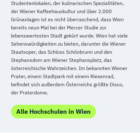
Lebensmittelchemie
Mathematik
Studentenlokalen, der kulinarischen Spezialitäten,
Mathematik (Lehramt)
Medieninformatik
der Wiener Kaffeehauskultur und über 2.000
Grünanlagen ist es nicht überraschend, dass Wien
Meteorologie
Meteorologie
bereits neun Mal bei der Mercer Studie zur
Middle European interdisciplinary master's
lebenswertesten Stadt gekürt wurde. Wien hat viele
programme in Cognitive Science
Sehenswürdigkeiten zu bieten, darunter die Wiener
(MEi:CogSci)
Staatsoper, das Schloss Schönbrunn und den
Molekulare Biologie
Stephansdom am Wiener Stephansplatz, das
Molekulare Mikrobiologie
österreichische Wahrzeichen. Im bekannten Wiener
Mikrobielle Ökologie und Immunbiologie
Prater, einem Stadtpark mit einem Riesenrad,
Musikwissenschaft
befindet sich außerdem Österreichs größte Disco,
Naturschutz und
der Praterdome.
Biodiversitätsmanagement
Nederlandistik
Orientalistik
Alle Hochschulen in Wien
Pflegewissenschaft
Pharmazie
Philosophie
Philosophie
Physics of the Earth (Geophysics)
Physik