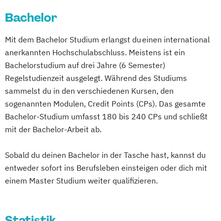
Orientalische Archäologie
Bachelor
Angewandte Linguistik
Anglophone Literatures and Cultures
Mit dem Bachelor Studium erlangst du einen international
Anthropologie
anerkannten Hochschulabschluss. Meistens ist ein
Arabische Welt: Sprache und Gesellschaft
Bachelorstudium auf drei Jahre (6 Semester)
Astronomie
Austrian Studies
Regelstudienzeit ausgelegt. Während des Studiums
Banking and Finance
Betriebswirtschaft
sammelst du in den verschiedenen Kursen, den
Bewegung und Sport (Lehramt)
sogenannten Modulen, Credit Points (CPs). Das gesamte
Bildungswissenschaft
Bioinformatik
Bachelor-Studium umfasst 180 bis 240 CPs und schließt
Biologie
mit der Bachelor-Arbeit ab.
Biologie und Umweltkunde (Lehramt)
Sobald du deinen Bachelor in der Tasche hast, kannst du
Biologische Chemie
entweder sofort ins Berufsleben einsteigen oder dich mit
Bosnisch/Kroatisch/Serbisch (Lehramt)
einem Master Studium weiter qualifizieren.
Botanik
Byzantinistik und Neogräzistik
CREOLE - Cultural Differences and
Transnational Processes
Statistik