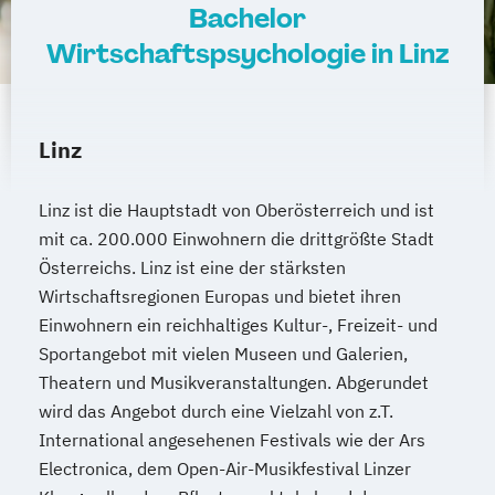
Mechatronik
Bachelor
Mediation und Konfliktmanagement
Wirtschaftspsychologie in Linz
Mediendesign
Medieninformatik
Medienmanagement
Medizinische Informatik
Medizintechnik
Linz
Modemanagement
Nachhaltiges Management
New Work
Linz ist die Hauptstadt von Oberösterreich und ist
Online Marketing
mit ca. 200.000 Einwohnern die drittgrößte Stadt
Online Marketing (DE/EN)
Österreichs. Linz ist eine der stärksten
Personalentwicklung
Wirtschaftsregionen Europas und bietet ihren
Personalmanagement
Einwohnern ein reichhaltiges Kultur-, Freizeit- und
Personalmanagement (DE/EN)
Pflege
Sportangebot mit vielen Museen und Galerien,
Pflegemanagement
Pflegepädagogik
Theatern und Musikveranstaltungen. Abgerundet
wird das Angebot durch eine Vielzahl von z.T.
Physiotherapie
International angesehenen Festivals wie der Ars
Product Management (DE/EN)
Electronica, dem Open-Air-Musikfestival Linzer
Produktdesign