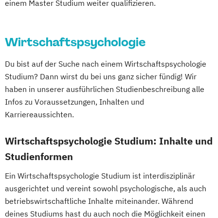
einem Master Studium weiter qualifizieren.
Entrepreneurship (DE/EN)
Ergotherapie
Ernährungswissenschaften
Erwachsenenbildung
Wirtschaftspsychologie
Beratung und Personalentwicklung
Eventmanagement
Facility Management
Du bist auf der Suche nach einem Wirtschaftspsychologie
Finance
Studium? Dann wirst du bei uns ganz sicher fündig! Wir
Accounting und Taxation (DE/EN)
haben in unserer ausführlichen Studienbeschreibung alle
Finanzmanagement
Infos zu Voraussetzungen, Inhalten und
Finanzmanagement für Bankkaufleute
Karriereaussichten.
Fintech
Fitnessökonomie
Game Design
Wirtschaftspsychologie Studium: Inhalte und
Gartenbau
General Management
Gerontologie
Studienformen
Gesundheits- und Pflegepädagogik
Ein Wirtschaftspsychologie Studium ist interdisziplinär
Gesundheitsmanagement
ausgerichtet und vereint sowohl psychologische, als auch
Gesundheitspsychologie
betriebswirtschaftliche Inhalte miteinander. Während
Gesundheitspädagogik
deines Studiums hast du auch noch die Möglichkeit einen