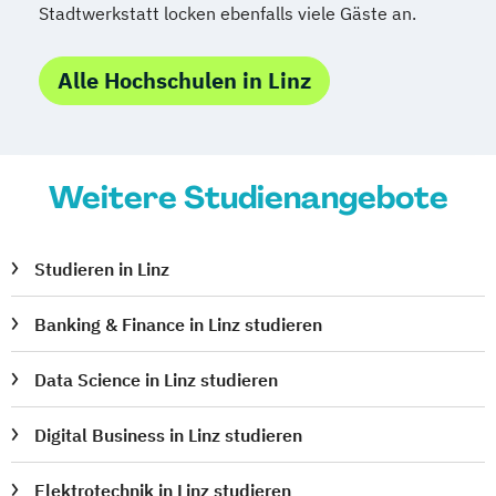
Sportmanagement
Stadtwerkstatt locken ebenfalls viele Gäste an.
Supply Chain Management
Tourismusmanagement
UX Design
Alle Hochschulen in Linz
Umweltingenieurwesen
Vertragsrecht
Wirtschaftsinformatik (DE/EN)
Wirtschaftsingenieurwesen
Weitere Studienangebote
Wirtschaftsingenieurwesen Medizintechnik
Wirtschaftspsychologie (DE/EN)
Studieren in Linz
Wirtschaftsrecht
Ökonom/in
Banking & Finance in Linz studieren
Data Science in Linz studieren
Digital Business in Linz studieren
Elektrotechnik in Linz studieren