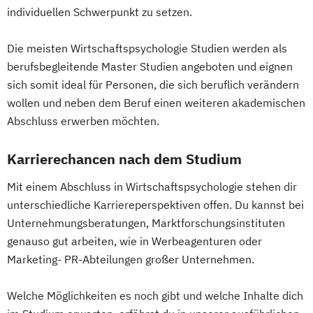
Gesundheitsökonomie
Growth Hacking
individuellen Schwerpunkt zu setzen.
Growth Hacking (DE/EN)
Growth Hacking for Entrepreneurs (DE/EN)
Die meisten Wirtschaftspsychologie Studien werden als
Heilpädagogik
berufsbegleitende Master Studien angeboten und eignen
Heilpädagogik und Inklusion
sich somit ideal für Personen, die sich beruflich verändern
wollen und neben dem Beruf einen weiteren akademischen
Heilpädagogik/Inklusionspädagogik
Abschluss erwerben möchten.
Hotelmanagement (DE/EN)
IT-Betriebswirt/in
IT-Management
Karrierechancen nach dem Studium
Immobilienmanagement
Immobilienmanagement für
Mit einem Abschluss in Wirtschaftspsychologie stehen dir
Immobilienkaufleute
unterschiedliche Karriereperspektiven offen. Du kannst bei
Immobilienwirtschaft
Informatik
Unternehmungsberatungen, Marktforschungsinstituten
Information Technology Management
genauso gut arbeiten, wie in Werbeagenturen oder
Marketing- PR-Abteilungen großer Unternehmen.
(DE/EN)
Innovation and Entrepreneurship (DE/EN)
Welche Möglichkeiten es noch gibt und welche Inhalte dich
International Healthcare Management