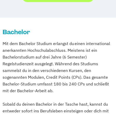
Cyber Security (DE/EN)
Pflegemanagement
Psychologie
Data Management (DE/EN)
Wirtschaftsingenieurwesen
DevOps und Cloud Computing (DE/EN)
Wirtschaftspsychologie
Digital Business (DE/EN)
Bachelor
Digital Business Management
Digital Entrepreneurship
Digital Health
Mit dem Bachelor Studium erlangst du einen international
Digital Innovation and Intrapreneurship
anerkannten Hochschulabschluss. Meistens ist ein
(DE/EN)
Bachelorstudium auf drei Jahre (6 Semester)
Digital Product Management
Regelstudienzeit ausgelegt. Während des Studiums
Digital Transformation Management -
sammelst du in den verschiedenen Kursen, den
Gesundheitswesen
sogenannten Modulen, Credit Points (CPs). Das gesamte
Digitale Betriebswirtschaftslehre
Bachelor-Studium umfasst 180 bis 240 CPs und schließt
Digitale Transformation
Diätetik
mit der Bachelor-Arbeit ab.
E-Beratung in der Pädagogik
E-Commerce
Elektrotechnik
Sobald du deinen Bachelor in der Tasche hast, kannst du
entweder sofort ins Berufsleben einsteigen oder dich mit
Engineering (DE/EN)