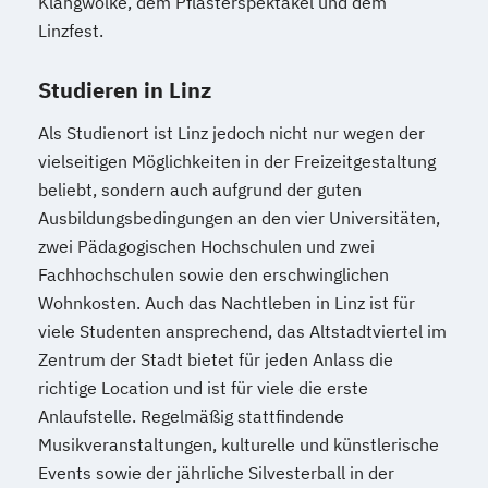
Klangwolke, dem Pflasterspektakel und dem
Projektmanagement (DE/EN)
Linzfest.
Psychologie
Public Health
Public Management
Studieren in Linz
Public Management für
Verwaltungsfachangestellte
Als Studienort ist Linz jedoch nicht nur wegen der
vielseitigen Möglichkeiten in der Freizeitgestaltung
Public Relations und Kommunikation
beliebt, sondern auch aufgrund der guten
Pädagogik
Pädagogik
Ausbildungsbedingungen an den vier Universitäten,
Bildungsberatung und Leitung
zwei Pädagogischen Hochschulen und zwei
Robotics (DE/EN)
Social Media
Fachhochschulen sowie den erschwinglichen
Software Engineering (EN)
Wohnkosten. Auch das Nachtleben in Linz ist für
Softwareentwicklung (DE/EN)
viele Studenten ansprechend, das Altstadtviertel im
Soziale Arbeit
Zentrum der Stadt bietet für jeden Anlass die
Soziale Arbeit Schwerpunkt Kinder und
richtige Location und ist für viele die erste
Jugendliche
Anlaufstelle. Regelmäßig stattfindende
Sozialmanagement
Musikveranstaltungen, kulturelle und künstlerische
Sozialpädagogik und Inklusion
Events sowie der jährliche Silvesterball in der