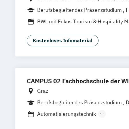
Südtirol
online
Berufsbegleitendes Präsenzstudium
F
Vollzeit
Duales Studium
BWL mit Fokus Tourism & Hospitality
BWL mit Fokus auf Immobilienwirtscha
Betriebswirtschaftslehre
Kostenloses Infomaterial
MBA in General Management (120 CP)
Master of Business Administration (60
Sport- und Eventmanagement
Wirtsch
CAMPUS 02 Fachhochschule der Wir
Graz
Berufsbegleitendes Präsenzstudium
D
Vollzeit
Automatisierungstechnik
Automatisierungstechnik - Wirtschaft