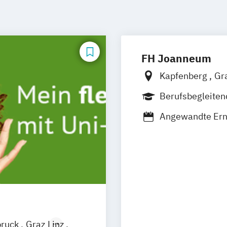
FH Joanneum
Kapfenberg
Gr
Berufsbegleite
Duales Studium
Angewandte Er
Bank- und Versi
Baumanagement
Bauplanung und
Biomedizinische
Content-Strategi
Data Science and
Digital Entrepr
bruck
Graz
Linz