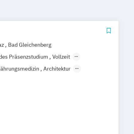
az
Bad Gleichenberg
ndes Präsenzstudium
Vollzeit
Berufsbegleitender Präsenzlehrgang
nährungsmedizin
Architektur
cherungswirtschaft
Bankmanagement
 und Ingenieurbau
 Bauwirtschaft
 Analytik
Communication Design
e / Content Strategy
 Artificial Intelligence
eneurship
Diätologie