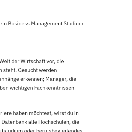
ernationaler Geschäftsprozesse
etrie und molekulare Analytik
edienkompetenz und Digital Literacy
st ein Business Management Studium
e Development
Mobility Technologies
ebensmittelmanagement
Power Electronic Engineering
 im Masterstudiengang Electronic
lt der Wirtschaft vor, die
nik und Organisation
n steht. Gesucht werden
cation
Radiologietechnologie
menhänge erkennen; Manager, die
n & Cloud Computing
eben wichtigen Fachkenntnissen
gital Experience Engineering
oziale Arbeit
ntmanagement
iere haben möchtest, wirst du in
t und Training
 Datenbank alle Hochschulen, die
gineering
System Test Engineering
eitstudium oder berufsbegleitendes