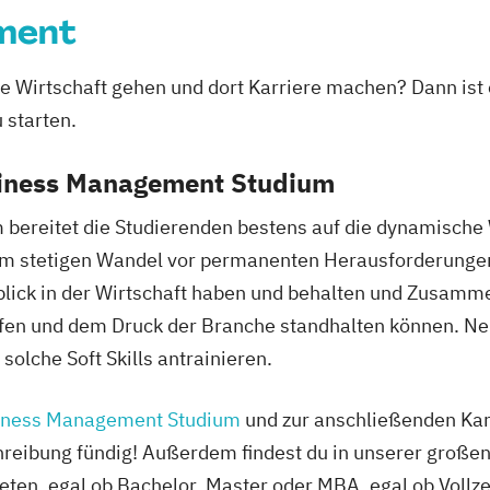
Management int
ment
Massenspektrom
Media Design
M
die Wirtschaft gehen und dort Karriere machen? Dann i
Mobile Softwar
 starten.
Nachhaltiges L
Physiotherapie
siness Management Studium
Studienrichtung
Engineering
reitet die Studierenden bestens auf die dynamische We
Produktionstech
em stetigen Wandel vor permanenten Herausforderunge
Public Communi
rblick in der Wirtschaft haben und behalten und Zusam
Software Desig
ffen und dem Druck der Branche standhalten können. N
Software and Di
solche Soft Skills antrainieren.
Sound Design
S
Sport und Eve
iness Management Studium
und zur anschließenden Karr
Sportmanagemen
reibung fündig! Außerdem findest du in unserer großen
System Test En
ieten, egal ob Bachelor, Master oder MBA, egal ob Vollz