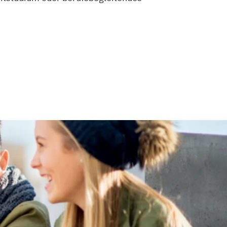
 im Masterstudiengang Electronic
umentation
management
nikation und Bildmanagement
rmatik
eHealth