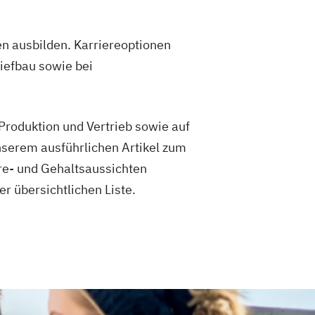
 im Masterstudiengang Electronic
umentation
en ausbilden. Karriereoptionen
management
iefbau sowie bei
nikation und Bildmanagement
rmatik
eHealth
Produktion und Vertrieb sowie auf
nserem ausführlichen Artikel zum
re- und Gehaltsaussichten
r übersichtlichen Liste.