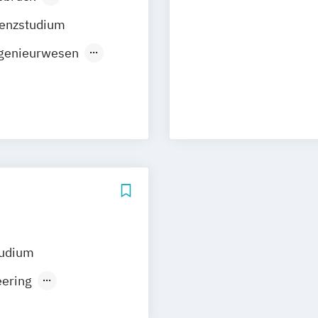
Electronics and
inz
Elektronik und 
senzstudium
t St. Anton
Embedded Syste
genieurwesen
t Salzburg
Studienrichtung
ial Management
ener Neustadt
Engineering
 Graz
Energie-
Mobil
Energy Technol
Engineering an
Ergotherapie
European Proje
Exhibition Desi
Fahrzeugtechnik
General Manag
tudium
Gesundheits- u
eering
Gesundheitsinfo
ment
Gesundheitsma