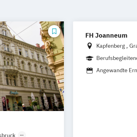
FH Joanneum
Kapfenberg
Gr
Berufsbegleite
Duales Studium
Angewandte Er
Bank- und Versi
Baumanagement
Bauplanung und
Biomedizinische
Content-Strategi
Data Science and
Digital Entrepr
sbruck