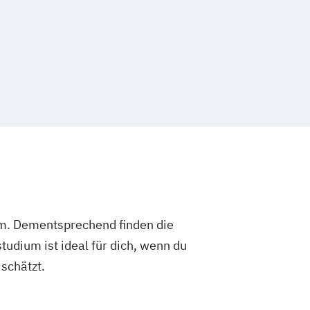
agement und Public Health
rismus und Freizeitmanagement
d Social Business
hip and HR Management
c Decision Making
Hebammen
rity
IT Architecture
nagement
Industrial Design
chatronik
haft / Industrial Management
sign
Interaction Design
ndustrial Management
Supply Management
um. Dementsprechend finden die
d Public Relations (PR)
dium ist ideal für dich, wenn du
rodukt- und Prozessentwicklung
schätzt.
fahrt / Aviation
anagement