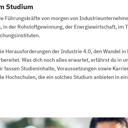
Studienrichtung
em Studium
Engineering
Technische Dok
 die Führungskräfte von morgen von Industrieunternehm
Versicherungs
in der Rohstoffgewinnung, der Energiewirtschaft, im T
Visuelle Kommu
hungsinstituten.
Wirtschaftsinfo
ie Herausforderungen der Industrie 4.0, den Wandel in 
eitet. Was dich noch alles erwartet, erfährst du in u
r fassen Studieninhalte, Voraussetzungen sowie Karrie
 Hochschulen, die ein solches Studium anbieten in eine