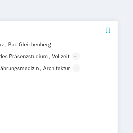
az
Bad Gleichenberg
ndes Präsenzstudium
Vollzeit
Berufsbegleitender Präsenzlehrgang
nährungsmedizin
Architektur
cherungswirtschaft
Bankmanagement
 und Ingenieurbau
 Bauwirtschaft
 Analytik
Communication Design
e / Content Strategy
 Artificial Intelligence
eneurship
Diätologie