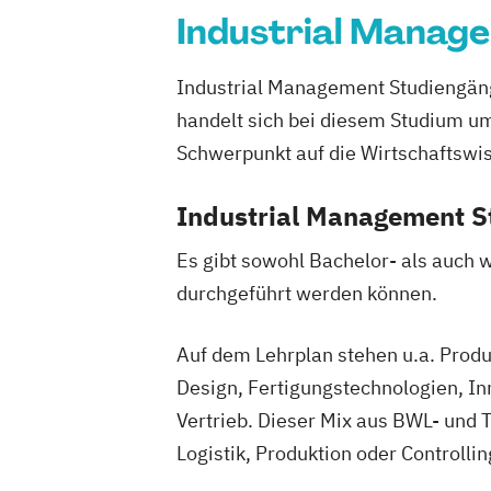
Safety and Disaster Management
Industrial Manag
Sustainable Materials
Sustainable Mineral and Metal Process
Industrial Management Studiengäng
Umwelt- und Klimaschutztechnik
handelt sich bei diesem Studium um 
Werkstoffwissenschaft
Schwerpunkt auf die Wirtschaftswi
Industrial Management S
Es gibt sowohl Bachelor- als auch 
durchgeführt werden können.
Auf dem Lehrplan stehen u.a. Prod
Design, Fertigungstechnologien, I
Vertrieb. Dieser Mix aus BWL- und 
Logistik, Produktion oder Controlli