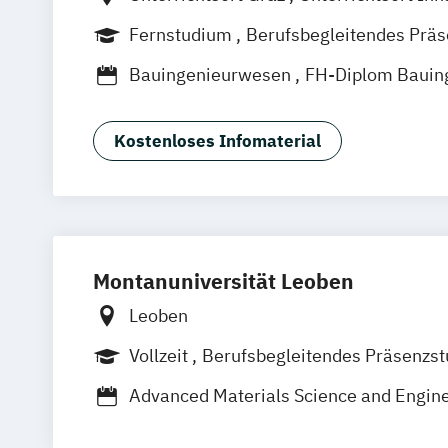
Unterrichtsort Krems
Unterrichtsort L
Fernstudium
Berufsbegleitendes Prä
Unterrichtsort Mondsee
Unterrichtsor
Bauingenieurwesen
FH-Diplom Bauin
Unterrichtsort Rankweil
Unterrichtsor
HTL-Diplom Informatikkolleg
Industr
Unterrichtsort Weiz
Unterrichtsort Wi
Mittweida
Leipzig
Geschäftsstandort
Kostenloses Infomaterial
Montanuniversität Leoben
Leoben
Vollzeit
Berufsbegleitendes Präsenzs
Advanced Materials Science and Engin
Advanced Mineral Resources Develop