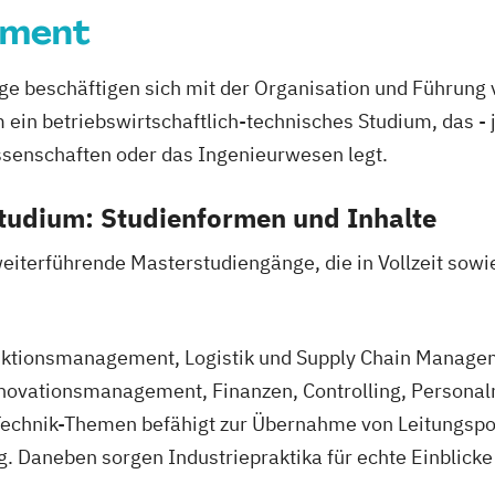
Management int
ement
Massenspektrom
ing Engineering
Media Design
M
e beschäftigen sich mit der Organisation und Führung
Mobile Softwar
ein betriebswirtschaftlich-technisches Studium, das - j
Nachhaltiges L
ssenschaften oder das Ingenieurwesen legt.
Physiotherapie
Studienrichtung
tudium: Studienformen und Inhalte
Engineering
Produktionstech
weiterführende Masterstudiengänge, die in Vollzeit sowi
Public Communi
Software Desig
Software and Di
uktionsmanagement, Logistik und Supply Chain Managem
Sound Design
S
nnovationsmanagement, Finanzen, Controlling, Person
Sport und Eve
Technik-Themen befähigt zur Übernahme von Leitungsposi
Sportmanagemen
ng. Daneben sorgen Industriepraktika für echte Einblicke 
System Test En