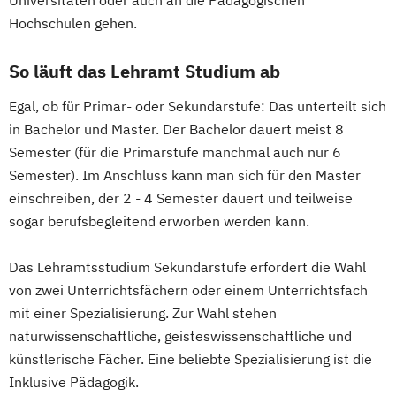
Universitäten oder auch an die Pädagogischen
Technik und Gewerbe
Hochschulen gehen.
Lehramt Sekundarstufe Berufspädagogik -
Fachbereich Ernährung
So läuft das Lehramt Studium ab
Mathematik (Lehramt)
Egal, ob für Primar- oder Sekundarstufe: Das unterteilt sich
Musikerziehung (Lehramt)
in Bachelor und Master. Der Bachelor dauert meist 8
Physik (Lehramt)
Semester (für die Primarstufe manchmal auch nur 6
Psychologie und Philosophie (Lehramt)
Semester). Im Anschluss kann man sich für den Master
Russisch (Lehramt)
Spanisch (Lehramt)
einschreiben, der 2 - 4 Semester dauert und teilweise
Spezialisierung Inklusive Pädaogogik Fokus
sogar berufsbegleitend erworben werden kann.
Behinderung
Spezialisierung Schule und Religion
Das Lehramtsstudium Sekundarstufe erfordert die Wahl
Textiles Gestalten (Lehramt)
von zwei Unterrichtsfächern oder einem Unterrichtsfach
mit einer Spezialisierung. Zur Wahl stehen
naturwissenschaftliche, geisteswissenschaftliche und
künstlerische Fächer. Eine beliebte Spezialisierung ist die
Inklusive Pädagogik.