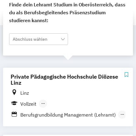
Finde dein Lehramt Studium in Oberösterreich, dass
du als Berufsbegleitendes Präsenzstudium
studieren kannst:
Abschluss wählen
Private Pädagogische Hochschule Diözese
Linz
Linz
Vollzeit
Berufsbegleitendes Präsenzstudium
Berufsgrundbildung Management (Lehramt)
Berufsgrundbildung Technik (Lehramt)
Bewegung und Sport (Lehramt)