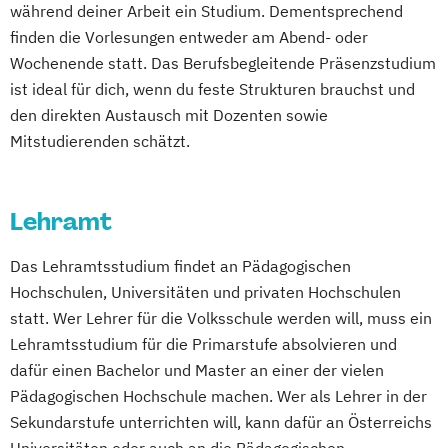
während deiner Arbeit ein Studium. Dementsprechend
Lehramt Primarstufe mit Lehrbefähigung
Sozialkunde und Politische Bildung
finden die Vorlesungen entweder am Abend- oder
für Kath. Religionsunterricht
(Lehramt)
Wochenende statt. Das Berufsbegleitende Präsenzstudium
Mathematik (Lehramt)
Gestaltung - Technisches Werken
ist ideal für dich, wenn du feste Strukturen brauchst und
Mediengestaltung (Lehramt)
(Lehramt)
den direkten Austausch mit Dozenten sowie
Musikerziehung (Lehramt)
Griechisch (Lehramt)
Mitstudierenden schätzt.
Physik (Lehramt)
Informatik und Informationsmanagement
Psychologie und Philosophie (Lehramt)
(Lehramt)
Russisch (Lehramt)
Spanisch (Lehramt)
Instrumentalmusikerziehung (Lehramt)
Lehramt
Spezialisierung Inklusive Pädaogogik -
Italienisch (Lehramt)
Das Lehramtsstudium findet an Pädagogischen
Fokus Behinderung (Lehramt)
Katholische Religion (Lehramt)
Hochschulen, Universitäten und privaten Hochschulen
Spezialisierung Schule und Religion
Latein (Lehramt)
Lehramt Primarstufe
statt. Wer Lehrer für die Volksschule werden will, muss ein
Spezialsierung
Lehramt Sekundarstufe Berufsbildung -
Lehramtsstudium für die Primarstufe absolvieren und
Instrumentalmusikerziehung
Fachbereich Information und
dafür einen Bachelor und Master an einer der vielen
Kommunikation
Pädagogischen Hochschule machen. Wer als Lehrer in der
Lehramt Sekundarstufe Berufspädagogik -
Sekundarstufe unterrichten will, kann dafür an Österreichs
Fachbereich Duale Ausbildung sowie