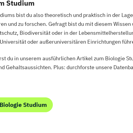
em Studium
Globalgeschicht
Griechisch (Leh
diums bist du also theoretisch und praktisch in der Lag
und
HPS - History a
en und zu forschen. Gefragt bist du mit diesem Wissen u
Haushaltsökono
schutz, Biodiversität oder in der Lebensmittelherstellu
Health and Physi
 Universität oder außeruniversitären Einrichtungen führ
olutions
Indogermanistik
ainability of
Informatik
Inf
rst du in unserem ausführlichen Artikel zum Biologie St
tems (CP)
Inklusive Pädag
nd Gehaltsaussichten. Plus: durchforste unsere Daten
er Academy (CP)
(Lehramt)
Interdisziplinä
graphy -
Internationale 
ments for
Internationale 
Biologie Studium
Internationale 
Engineering
Internationale 
Islamisch-Theol
t
Islamische Rel