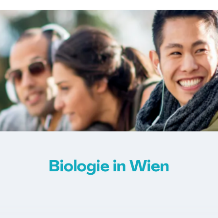
ent
Japanologie
Ju
Kartographie u
Katholische Fac
Katholische Rel
Klassische Arch
Koreanologie
Kultur und Gese
Kultur- und Soz
Latein (Lehramt
Mathematik (Le
Meteorologie
M
Middle European
Biologie in Wien
in Cognitive Sci
Molekulare Biol
Mikrobielle Öko
Musikwissensch