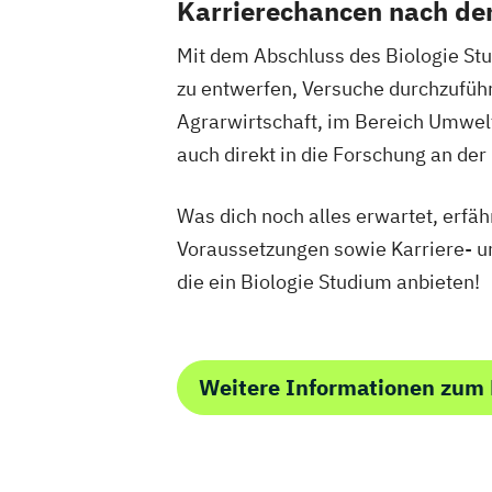
Karrierechancen nach d
Universitätslehrgang Akademischer
Jagdwirt/Akademische Jagdwirtin
Mit dem Abschluss des Biologie Stu
Universitätslehrgang Bewertung land- 
zu entwerfen, Versuche durchzuführ
forstwirtschaftlicher Liegenschaften
Agrarwirtschaft, im Bereich Umwelt
Universitätslehrgang Diplom-Önologie
auch direkt in die Forschung an der
Universitätslehrgang Green.Building.S
Universitätslehrgang Life-Cycle and Sust
Was dich noch alles erwartet, erfäh
Civil Infrastructure and Protection Sys
Voraussetzungen sowie Karriere- u
Universitätslehrgang Mycotoxin Summ
die ein Biologie Studium anbieten!
Universitätslehrgang Protein Chromato
Engineering Fundamentals and Measur
Weitere Informationen zum 
Process Development and Scale (CP)
Water Management and Environmental 
(Englisch)
Weinbau
Önologie und Weinwirtschaf