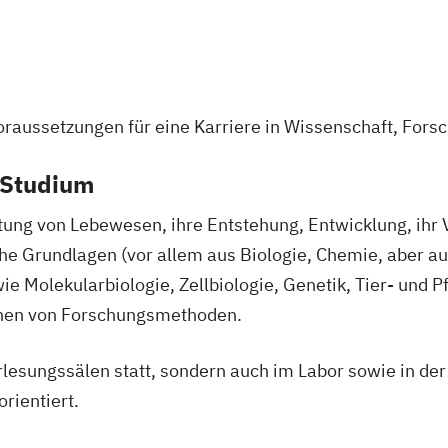
ecology
English Languag
English and Ame
Environmental 
of Proteins
Ernährungswiss
oraussetzungen für eine Karriere in Wissenschaft, Forsc
Europäische Et
n
Evangelische Re
e Studium
nachwachsender
Evolutionary Sy
Finno-Ugristik
ung von Lebewesen, ihre Entstehung, Entwicklung, ihr V
e
Gender Studies
che Grundlagen (vor allem aus Biologie, Chemie, aber 
Geographie
wie Molekularbiologie, Zellbiologie, Genetik, Tier- und
n the Danube
Geographie und 
rnen von Forschungsmethoden.
Geschichte
Ge
nt
Sozialkunde und
Vorlesungssälen statt, sondern auch im Labor sowie in de
Geschichtsfors
rientiert.
ogies in smart
Historische Hil
Archivwissensc