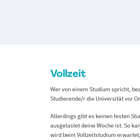
Environmental Sciences - Soil
Pferdewissenschaften
Vergleichende
Water and Biodiversity (ENVEURO)
Fo
Veterinärmedizin
Forstwissenschaften
Green Building 
Wildtierökologie und Wildtiermanagem
Holz- und Naturfasertechnologie
Holztechnologie und Management
Horticultural Sciences
Kulturtechnik und Wasserwirtschaft
Landschaftsplanung und Landschaftsar
Vollzeit
Lebensmittel- und Biotechnologie
Lebensmittelwissenschaften und -tech
Wer von einem Studium spricht, bez
Limnology & Wetland Management
Studierende/r die Universität vor 
Mountain Forestry (Englisch)
Natural Resources Management and Ec
Allerdings gibt es keinen festen S
Engineering
ausgelastet deine Woche ist. So ka
Nutzpflanzenwissenschaften
Nutztier
wird beim Vollzeitstudium erwartet
Organic Agricultural Systems and Agr