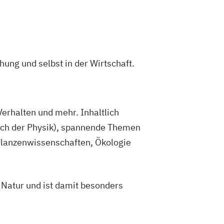
e and Linguistics
rican Studies
Sciences
Erdwissenschaften
enschaften
Ethik für Schule und Beruf
hung und selbst in der Wirtschaft.
hnologie
Evangelische Fachtheologie
ligion (Lehramt)
stems Biology
Fennistik
Französisch (Lehramt)
erhalten und mehr. Inhaltlich
Genetik und Entwicklungsbiologie
auch der Physik), spannende Themen
 Pflanzenwissenschaften, Ökologie
Wirtschaftskunde (Lehramt)
schichte
 Politische Bildung (Lehramt)
r Natur und ist damit besonders
chung
fswissenschaften und
haft