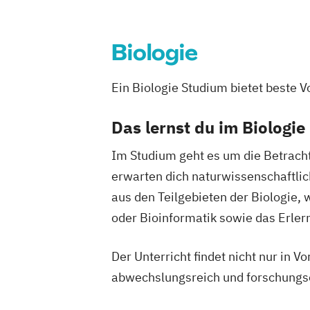
Organic Agricultural Systems and Agro
(Englisch)
Biologie
Pferdewissenschaften
PhD-Studium Biomolecular Technology 
Ein Biologie Studium bietet beste V
(BioToP)
Phytomedizin
Safety in the Food Chai
Das lernst du im Biologi
Stoffliche und energetische Nutzung 
Rohstoffe (NAWARO) - internationales
Im Studium geht es um die Betracht
Masterprogramm Biomassetechnologi
erwarten dich naturwissenschaftli
Sustainability in Agriculture
aus den Teilgebieten der Biologie, 
Food Production and Food Technology i
oder Bioinformatik sowie das Erle
Region
Umwelt- und Bioressourcenmanageme
Der Unterricht findet nicht nur in 
Umweltingenieurwissenschaften
abwechslungsreich und forschungso
Universitätslehrgang Advanced technol
crop farming