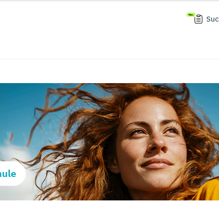
Suc
hule