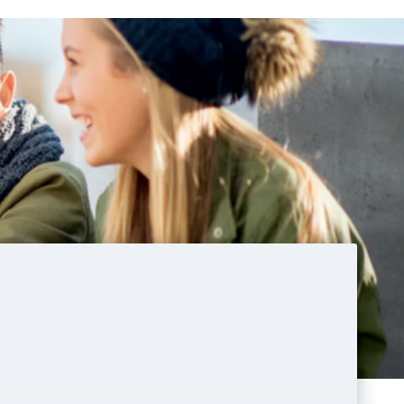
daistik
nd Geoinformation
htheologie
igion (Lehramt)
äologie
Klassische Philologie
llschaft des modernen Südasien
ialanthropologie
Kunstgeschichte
)
Lebensmittelchemie
Mathematik
hramt)
Medieninformatik
eteorologie
 interdisciplinary master's programme
ence (MEi:CogSci)
ogie
Molekulare Mikrobiologie
logie und Immunbiologie
aft