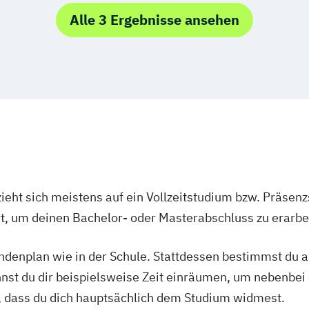
Bildungswissen
 Biomedizin
Alle 3 Ergebnisse ansehen
rstwirtschaft
Biologie und U
Engineering
Biologische Ch
ent
Bosnisch/Kroati
Byzantinistik un
CREOLE - Cultur
Processes
chitektur
Chemie
Chemie
Chemie und Tech
nologie
Communication 
ieht sich meistens auf ein Vollzeitstudium bzw. Präsenz
Darstellende Ge
Ort, um deinen Bachelor- oder Masterabschluss zu erarbe
Deutsch als Fre
ological
Deutsche Philol
tundenplan wie in der Schule. Stattdessen bestimmst du
Drug Discovery
nnst du dir beispielsweise Zeit einräumen, um nebenbei 
wissenschaften
East Asian Econ
, dass du dich hauptsächlich dem Studium widmest.
oecology
Ecology and Ec