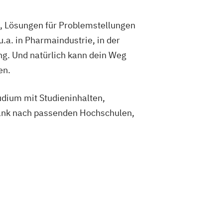
e und Global Studies
ramt)
e, Lösungen für Problemstellungen
nd Philosophy of Science
.a. in Pharmaindustrie, in der
mie und Ernährung (Lehramt)
ng. Und natürlich kann dein Weg
cal Activity
Hungarologie
en.
 und historische Sprachwissenschaft
ormatik (Lehramt)
udium mit Studieninhalten,
ogik - Fokus Beeinträchtigungen
bank nach passenden Hochschulen,
re Osteuropastudien
Betriebswirtschaft
Betriebswirtschaft
Entwicklung
Rechtswissenschaften
ogische Studien
igionspädagogik
Italienisch (Lehramt)