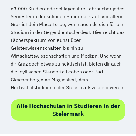
Economic and Legal Philosophy (PELP)
63.000 Studierende schlagen ihre Lehrbücher jedes
Politische und Empirische Ökonomik
Semester in der schönen Steiermark auf. Vor allem
Psychologie
Graz ist dein Place-to-be, wenn auch du dich für ein
Psychologie/Philosophie (Lehramt)
Studium in der Gegend entscheidest. Hier reicht das
Pädagogik
Rechtswissenschaften
Fächerspektrum von Kunst über
Rechtswissenschaften Doktoratsstudium
Geisteswissenschaften bis hin zu
Religionswissenschaft
Wirtschaftswissenschaften und Medizin. Und wenn
Religionswissenschaft Doktoratsstudium
dir Graz doch etwas zu hektisch ist, bieten dir auch
Romanistik (Französisch)
die idyllischen Standorte Leoben oder Bad
Romanistik (Italienisch)
Gleichenberg eine Möglichkeit, dein
Romanistik (Spanisch)
Hochschulstudium in der Steiermark zu absolvieren.
Romanistik Master (Französisch
Italienisch
Spanisch)
Russisch
Alle Hochschulen in Studieren in der
Russisch (Lehramt)
Slowenisch
Steiermark
Slowenisch (Lehramt)
South-Eastern European Studies