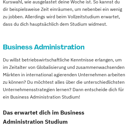
Chemie
Chemie (Lehramt)
Kurswahl, wie ausgelastet deine Woche ist. So kannst du
Responsible Consumption and Production
Cultural Sociology
dir beispielsweise Zeit einräumen, um nebenbei ein wenig
Rohstoffgewinnung und Tunnelbau
zu jobben. Allerdings wird beim Vollzeitstudium erwartet,
Darstellende Geometrie (Lehramt)
Rohstoffingenieurwesen
dass du dich hauptsächlich dem Studium widmest.
Deutsch (Lehramt)
Rohstoffverarbeitung
Deutsche Philologie des Mittelalters und
Safety and Disaster Management
der Frühen Neuzeit
Business Administration
Sustainable Materials
Digitale Geisteswissenschaften
Sustainable Mineral and Metal Processing
Dolmetschen
Economics
Du willst betriebswirtschaftliche Kenntnisse erlangen, um
Engineering
Englisch (Lehramt)
im Zeitalter von Globalisierung und zusammenwachsenden
Umwelt- und Klimaschutztechnik
English and American Studies
Märkten in international agierenden Unternehmen arbeiten
Werkstoffwissenschaft
Erdwissenschaften
Ernährung
zu können? Du möchtest alles über die unterschiedlichsten
Gesundheit und Konsum (Lehramt)
Unternehmensstrategien lernen? Dann entscheide dich für
Erwachsenen- und Weiterbildung
ein Business Administration Studium!
Europäische Ethnologie
Das erwartet dich im Business
Französisch (Lehramt)
Administration Studium
Geisteswissenschaftliches Doktorat an der