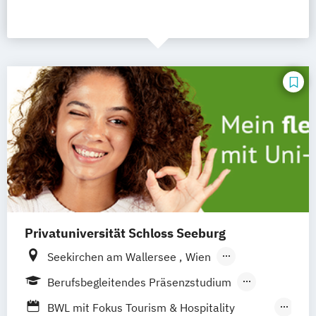
Privatuniversität Schloss Seeburg
Seekirchen am Wallersee
Wien
Innsbruck
Graz
Linz
Südtirol
online
Berufsbegleitendes Präsenzstudium
Fernstudium
Vollzeit
Duales Studium
BWL mit Fokus Tourism & Hospitality