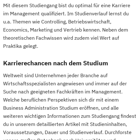
URBI Fakultät
Mit diesem Studiengang bist du optimal für eine Karriere
Gender Studies
Geographie
im Management qualifiziert. Im Studienverlauf lernst du
Geographie und Wirtschaftskunde
u.a. Themen wie Controlling, Betriebswirtschaft,
(Lehramt)
Economics, Marketing und Vertrieb kennen. Neben dem
Geosciences
Geospatial Technologies
theoretischen Fachwissen wird zudem viel Wert auf
Geowissenschaften
Germanistik
Praktika gelegt.
Geschichte
Karrierechancen nach dem Studium
Geschichte des südöstlichen Europa
Geschichte
Weltweit sind Unternehmen jeder Branche auf
Sozialkunde und Politische Bildung
Wirtschaftsspezialisten angewiesen und immer auf der
(Lehramt)
Suche nach geeigneten Fachkräften im Management.
Global Studies
Welche beruflichen Perspektiven sich dir mit einem
Global Studies on Management and
Business Administration Studium eröffnen, und alle
Information Science (GLOMIS)
weiteren wichtigen Informationen zum Studiengang findest
Griechisch
Griechisch (Lehramt)
du in unserem detaillierten Artikel mit Studieninhalten,
Grundlagen theologischer Wissenschaft
Voraussetzungen, Dauer und Studienverlauf. Durchforste