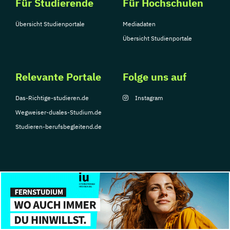
Für Studierende
Betriebswirtschaft
Für Hochschulen
Umweltsystemwissenschaften –
Übersicht Studienportale
Mediadaten
Geographie
Übersicht Studienportale
Umweltsystemwissenschaften –
Nachhaltigkeitsorientiertes Management
Umweltsystemwissenschaften –
Relevante Portale
Folge uns auf
Naturwissenschaften-Technologie
Das-Richtige-studieren.de
Instagram
Umweltsystemwissenschaften –
Wegweiser-duales-Studium.de
Volkswirtschaftslehre
Studieren-berufsbegleitend.de
Verhaltensphysiologie
Wirtschaftspädagogik
Ökologie und Evolutionsbiologie
Überfakultäres Doktoratsstudium
Fachdidaktik
© Copyright 2026, TarGroup Media GmbH
Übersetzen
Impressum
Über
Datenschutzerklärung
Nutzungsbedingungen
Barrier
Übersetzen und Dialogdolmetsche
uns