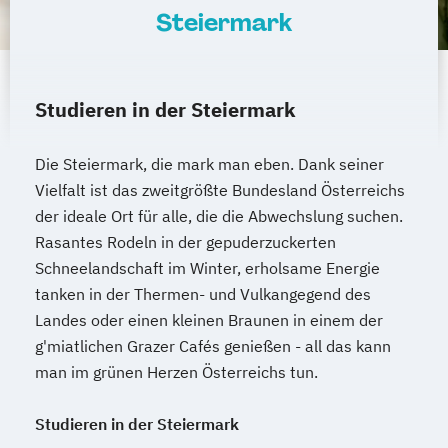
in Gesellschaft und Wirtschaft
Steiermark
Mastermodul International Peacebuilding
and Conflict Transition
Mathematics
Mathematik
Studieren in der Steiermark
Mathematik (Lehramt)
Molekularbiologie
Molekulare Mikrobiologie
Die Steiermark, die mark man eben. Dank seiner
Musikerziehung (Lehramt)
Musikologie
Vielfalt ist das zweitgrößte Bundesland Österreichs
Nachhaltige Stadt- und
der ideale Ort für alle, die die Abwechslung suchen.
Regionalentwicklung
Rasantes Rodeln in der gepuderzuckerten
Naturwissenschaften Doktoratsstudium
Schneelandschaft im Winter, erholsame Energie
Naturwissenschaftliches Doktorat an der
tanken in der Thermen- und Vulkangegend des
URBI Fakultät
Landes oder einen kleinen Braunen in einem der
Pflanzenwissenschaften
g'miatlichen Grazer Cafés genießen - all das kann
PhD Law and Politics
man im grünen Herzen Österreichs tun.
Pharmazeutische Wissenschaften
Philosophie
Physics
Physik
Political
Studieren in der Steiermark