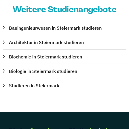
Sozial- und Wirtschaftswissenschaften
Weitere Studienangebote
Doktoratsstudium
Sozialpädagogik
Soziologie
Space Sciences and Earth from Space
Bauingenieurwesen in Steiermark studieren
Spanisch (Lehramt)
Spezialisierung Inklusive Pädagogik
Architektur in Steiermark studieren
Spezialisierung Vertiefende Katholische
Biochemie in Steiermark studieren
Religionspädagogik für die Primarstufe
(Lehramt)
Biologie in Steiermark studieren
Sport- und Bewegungswissenschaften
Sprachwissenschaft
Studieren in Steiermark
Sustainable Development
Technical Chemistry
Technical Physics
Transkulturelle Kommunikation
Türkisch (Lehramt)
Umweltsystemwissenschaften –