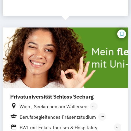
Privatuniversität Schloss Seeburg
Wien
Seekirchen am Wallersee
Innsbruck
Graz
Linz
Südtirol
online
Berufsbegleitendes Präsenzstudium
Fernstudium
Vollzeit
Duales Studium
BWL mit Fokus Tourism & Hospitality