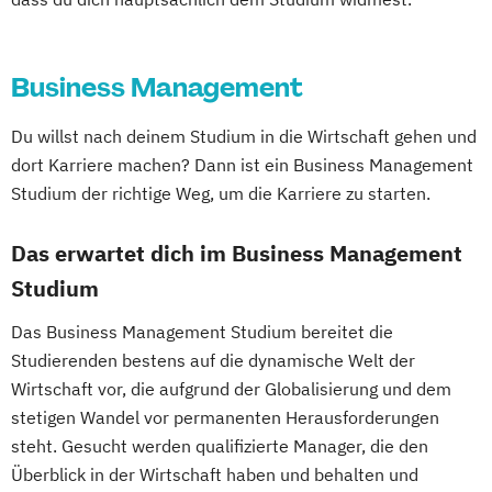
Management and Leadership
Marketing
Master of Business Administration
Media Communications
Business Management
Multimodal Literacy for Global Impact
Organizational Development
Du willst nach deinem Studium in die Wirtschaft gehen und
Procurement and Acquisitions
dort Karriere machen? Dann ist ein Business Management
Management
Studium der richtige Weg, um die Karriere zu starten.
Psychology
Psychology with emphasis in Counseling
Das erwartet dich im Business Management
Psychology
Studium
Public Administration
Public Relations
Das Business Management Studium bereitet die
Religion and Global Society
Studierenden bestens auf die dynamische Welt der
Space System Operations Management
Wirtschaft vor, die aufgrund der Globalisierung und dem
Special Education
stetigen Wandel vor permanenten Herausforderungen
Teaching English as a Second Language
steht. Gesucht werden qualifizierte Manager, die den
Überblick in der Wirtschaft haben und behalten und