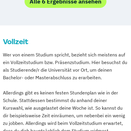
Management
Alle 6 Ergebnisse ansehen
Wirtschaftspädagogik
Wirtschaftsrecht
Projektmanagement und Organisation
Journalismus & Medienmanagement
Communication Arts
Quantitative Asset and Risk Management
Journalismus & Neue Medien
Communications Management
(Englisch)
Kommunikations- und Betriebspsychologie
Criminal Justice (MS)
Cybersecurity
Technical Sales and Marketing
Data Analytics
Education and Innovation
Kommunikationsmanagement
Vollzeit
Educational Studies
Kommunikationswirtschaft
Educational Technology (MET)
Wer von einem Studium spricht, bezieht sich meistens auf
Marketing & Sales
Environmental Management
Finance
ein Vollzeitstudium bzw. Präsenzstudium. Hier besuchst du
Marketing- & Salesmanagement
General Studies
Gerontology
als Studierende/r die Universität vor Ort, um deinen
Organisations- & Personalentwicklung
Human Resource Development
Bachelor- oder Masterabschluss zu erarbeiten.
Personalmanagement
Human Resources Management
Tourismus-Management
Information Technology Management
Allerdings gibt es keinen festen Stundenplan wie in der
Unternehmensführung – Entrepreneurship
International Relations
Schule. Stattdessen bestimmst du anhand deiner
Unternehmensführung – Entrepreneurship
Legal Practice (Conflict Resolution) -
Kurswahl, wie ausgelastet deine Woche ist. So kannst du
(Bilingual)
Master of Laws
dir beispielsweise Zeit einräumen, um nebenbei ein wenig
Urban Tourism & Visitor Economy
zu jobben. Allerdings wird beim Vollzeitstudium erwartet,
Legal Studies
Management
Management
dass du dich hauptsächlich dem Studium widmest.