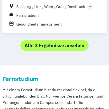
Pflegemanagement
Psychologie
Salzburg
Linz
Wien
Graz
Innsbruck
Wirtschaftsingenieurwesen
Dornbrin
Klagenfurt
Fernstudium
Wirtschaftspsychologie
Gesundheitsmanagement
Alle 3 Ergebnisse ansehen
Fernstudium
Mit einem Fernstudium bist du maximal flexibel, da du
örtlich ungebunden bist. Nur wenige Veranstaltungen und
Prüfungen finden am Campus selbst statt. Die
Lehrmaterialien bekommst du entweder zugeschickt oder