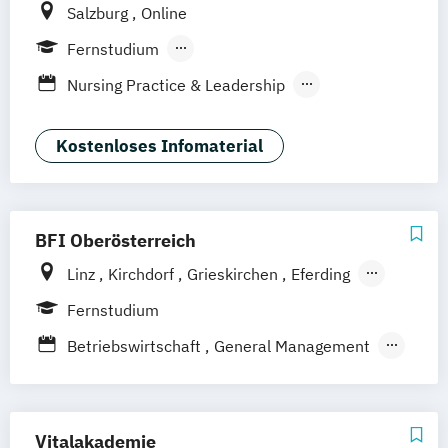
Salzburg
Online
Fernstudium
Berufsbegleitendes Präsenzstudium
Nursing Practice & Leadership
Fernlehrgang
Nursing and Allied Health Sciences
Palliative Care
Pflegemanagement
Kostenloses Infomaterial
Pflegepädagogik
Pflegewissenschaft Online
Public Health
BFI Oberösterreich
Linz
Kirchdorf
Grieskirchen
Eferding
Gunskirchen
Gmunden
Fernstudium
Attnang-Puchheim
Reichraming
Steyr
Betriebswirtschaft
General Management
Rohrbach
Perg
Freistadt
Traun
Ried
Gesundheits- und Sozialmanagement
Schärding
Braunau
Mattighofen
Wels
Management im Gesundheitswesen
Vöcklabruck
Leonding
Maschinenbau
Mechatronik
Vitalakademie