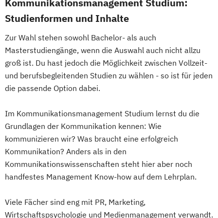
Tourismusökonom (FH)
Kommunikationsmanagement Studium:
Künstliche Intelligenz
Veranstaltungsökonom (FH)
Studienformen und Inhalte
Logistikmanagement
Marketing
Vertriebsmanagement
Zur Wahl stehen sowohl Bachelor- als auch
Maschinenbau
Mechatronik
Werbe- und Medienpsychologie
Masterstudiengänge, wenn die Auswahl auch nicht allzu
Mechatronik - Robotik und Automatisierung
Wirtschaftspsychologie
groß ist. Du hast jedoch die Möglichkeit zwischen Vollzeit-
und berufsbegleitenden Studien zu wählen - so ist für jeden
Medical Leadership
die passende Option dabei.
Nachhaltigkeit und Systemisches
Management
Im Kommunikationsmanagement Studium lernst du die
Online Marketing
Online-Marketing
Grundlagen der Kommunikation kennen: Wie
Personalmanagement
kommunizieren wir? Was braucht eine erfolgreich
Pflegemanagement
Pflegepädagogik
Kommunikation? Anders als in den
Projektmanagement
Psychologie
Kommunikationswissenschaften steht hier aber noch
Software Engineering
Soziale Arbeit
handfestes Management Know-how auf dem Lehrplan.
Sozialmanagement
Sportmanagement
Technische Betriebswirtschaftslehre
Viele Fächer sind eng mit PR, Marketing,
Wirtschaftspsychologie und Medienmanagement verwandt.
Technologie- und Innovationsmanagement