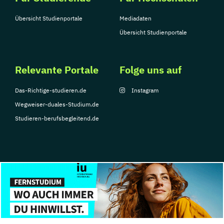
Übersicht Studienportale
Mediadaten
Übersicht Studienportale
Relevante Portale
Folge uns auf
Das-Richtige-studieren.de
Instagram
Wegweiser-duales-Studium.de
Studieren-berufsbegleitend.de
© Copyright 2026, TarGroup Media GmbH
Impressum
Über
Datenschutzerklärung
Nutzungsbedingungen
Barrier
uns