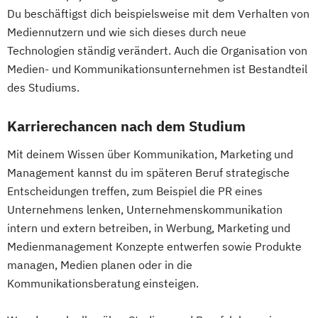
Du beschäftigst dich beispielsweise mit dem Verhalten von
Mediennutzern und wie sich dieses durch neue
Verfahrenstechnik
Wirtschaftsinformatik
Technologien ständig verändert. Auch die Organisation von
Wirtschaftsinformatik und IT-Management
Medien- und Kommunikationsunternehmen ist Bestandteil
des Studiums.
Wirtschaftsingenieurwesen
Wirtschaftsingenieurwesen
Karrierechancen nach dem Studium
Energiesysteme mit Erneuerbaren Energien
Mit deinem Wissen über Kommunikation, Marketing und
Management kannst du im späteren Beruf strategische
Wirtschaftspsychologie
Entscheidungen treffen, zum Beispiel die PR eines
Unternehmens lenken, Unternehmenskommunikation
intern und extern betreiben, in Werbung, Marketing und
Medienmanagement Konzepte entwerfen sowie Produkte
managen, Medien planen oder in die
Kommunikationsberatung einsteigen.