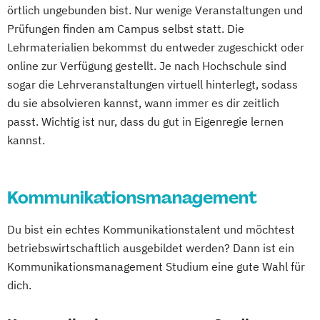
Sports Nutrion (EN)
örtlich ungebunden bist. Nur wenige Veranstaltungen und
Digital Leadership and Communication
Medienökonom (FH)
Prüfungen finden am Campus selbst statt. Die
Digital Management und Leadership
Online-Marketing & Marketingmanagement
Lehrmaterialien bekommst du entweder zugeschickt oder
Elektro- und Informationstechnik
online zur Verfügung gestellt. Je nach Hochschule sind
Elektrotechnik
Online-Marketing & Marketingmanagement
sogar die Lehrveranstaltungen virtuell hinterlegt, sodass
Entrepreneurship und Innovation
(dual)
du sie absolvieren kannst, wann immer es dir zeitlich
Ernährungswissenschaften
Personalmanagement
passt. Wichtig ist nur, dass du gut in Eigenregie lernen
Fachübersetzen Technik
kannst.
Prävention & Gesundheitsförderung
Fachübersetzen Wirtschaft
Prävention
Fahrzeugtechnik
General Management
Sporttherapie und
Kommunikationsmanagement
Gesundheitsmanagement
Gesundheitsmanagement
Gesundheitspädagogik
Revenue Management
Du bist ein echtes Kommunikationstalent und möchtest
Global Management und Communication
Sportbusiness Management
betriebswirtschaftlich ausgebildet werden? Dann ist ein
Heilpädagogik
Informatik
Sportmarketing
Sportvermarktung
Kommunikationsmanagement Studium eine gute Wahl für
International Business Communication
Sportökonom (FH)
Tourism Consulting
dich.
International Management
Tourismus Management
KI im Management
Kindheitspädagogik