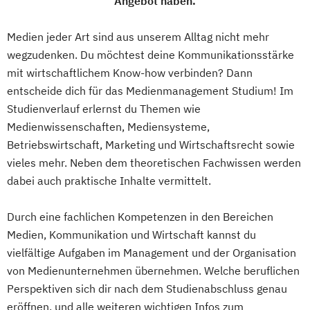
Angebot haben.
Medien jeder Art sind aus unserem Alltag nicht mehr
Online-Marketing & Marketingmanagement
wegzudenken. Du möchtest deine Kommunikationsstärke
(dual)
mit wirtschaftlichem Know-how verbinden? Dann
Personalmanagement
entscheide dich für das Medienmanagement Studium! Im
Prävention & Gesundheitsförderung
Studienverlauf erlernst du Themen wie
Prävention
Medienwissenschaften, Mediensysteme,
Sporttherapie und
Betriebswirtschaft, Marketing und Wirtschaftsrecht sowie
Gesundheitsmanagement
vieles mehr. Neben dem theoretischen Fachwissen werden
Revenue Management
dabei auch praktische Inhalte vermittelt.
Sportbusiness Management
Sportmarketing
Sportvermarktung
Durch eine fachlichen Kompetenzen in den Bereichen
Sportökonom (FH)
Tourism Consulting
Medien, Kommunikation und Wirtschaft kannst du
Tourismus Management
vielfältige Aufgaben im Management und der Organisation
Tourismusökonom (FH)
von Medienunternehmen übernehmen. Welche beruflichen
Perspektiven sich dir nach dem Studienabschluss genau
Veranstaltungsökonom (FH)
eröffnen, und alle weiteren wichtigen Infos zum
Vertriebsmanagement