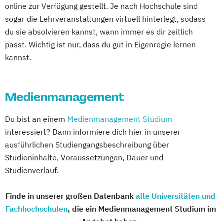
online zur Verfügung gestellt. Je nach Hochschule sind
Hotel Management
sogar die Lehrveranstaltungen virtuell hinterlegt, sodass
Hotel- und Tourismusmarketing
du sie absolvieren kannst, wann immer es dir zeitlich
Hotelmarketing
Hotelökonom (FH)
passt. Wichtig ist nur, dass du gut in Eigenregie lernen
Housekeeping Management
kannst.
International Sportbusiness
Kommunikation & Eventmanagement
Medienmanagement
Kommunikation & Medienmanagement
Kommunikationsmanagement
Du bist an einem
Medienmanagement Studium
MBA Health Care Management
interessiert? Dann informiere dich hier in unserer
Management im Gesundheitswesen
ausführlichen Studiengangsbeschreibung über
Marketing
Studieninhalte, Voraussetzungen, Dauer und
Master of Business Administration (MBA)
Studienverlauf.
Master’s Program in Exercise Science &
Sports Nutrion (EN)
Finde in unserer großen Datenbank
alle Universitäten und
Medienökonom (FH)
Fachhochschulen
, die ein Medienmanagement Studium im
Online-Marketing & Marketingmanagement