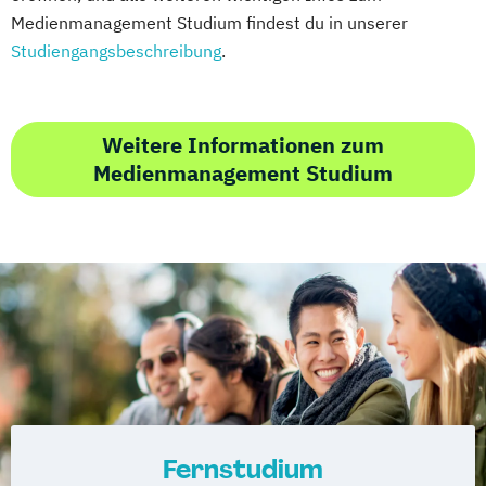
Medienmanagement Studium findest du in unserer
Werbe- und Medienpsychologie
Studiengangsbeschreibung
.
Wirtschaftspsychologie
Weitere Informationen zum
Medienmanagement Studium
Fernstudium