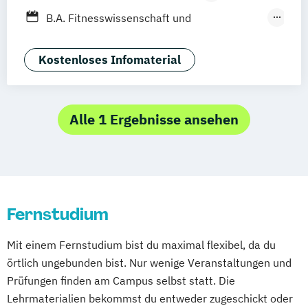
Stuttgart
Jena
Innsbruck
Linz
Fernlehrgang
B.A. Fitnesswissenschaft und
Berufsbegleitendes Präsenzstudium
Fitnessökonomie
Betriebsökonom (FH)
Kostenloses Infomaterial
Business Administration
Digital Transformation Management (Dual)
Alle 1 Ergebnisse ansehen
Digital Transformation Management
(verschiedene Schwerpunkte)
Digitalisierung im Sport
Digitalisierungsmanagement
Fernstudium
Dualer MBA Health Care Management
Fitness and Health Management
Mit einem Fernstudium bist du maximal flexibel, da du
Fitnessökonom (FH)
örtlich ungebunden bist. Nur wenige Veranstaltungen und
Gesundheitsökonom (FH)
Prüfungen finden am Campus selbst statt. Die
Hospitality Controlling & Hotel Asset
Lehrmaterialien bekommst du entweder zugeschickt oder
Management