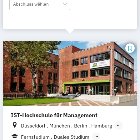
Abschluss wählen
IST-Hochschule für Management
Düsseldorf
München
Berlin
Hamburg
Weil am Rhein
Frankfurt am Main
Essen
Fernstudium
Duales Studium