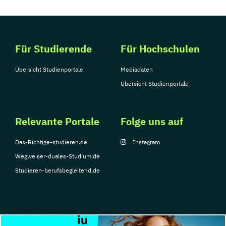
Public Management
Public Management für
Verwaltungsfachangestellte
Für Studierende
Für Hochschulen
Public Relations und Kommunikation
Pädagogik
Pädagogik
Übersicht Studienportale
Mediadaten
Bildungsberatung und Leitung
Übersicht Studienportale
Robotics (DE/EN)
Social Media
Software Engineering (EN)
Relevante Portale
Folge uns auf
Softwareentwicklung (DE/EN)
Soziale Arbeit
Das-Richtige-studieren.de
Instagram
Soziale Arbeit Schwerpunkt Kinder und
Wegweiser-duales-Studium.de
Jugendliche
Studieren-berufsbegleitend.de
Sozialmanagement
Sozialpädagogik und Inklusion
Sportmanagement
Supply Chain Management