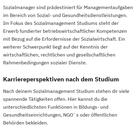
Sozialmanager sind prädestiniert für Managementaufgaben
DevOps und Cloud Computing (DE/EN)
im Bereich von Sozial- und Gesundheitsdienstleistungen.
Digital Business (DE/EN)
Im Fokus des Sozialmanagement Studiums steht der
Digital Business Management
Erwerb fundierter betriebswirtschaftlicher Kompetenzen
Digital Entrepreneurship
Digital Health
mit Bezug auf die Erfordernisse der Sozialwirtschaft. Ein
Digital Innovation and Intrapreneurship
weiterer Schwerpunkt liegt auf der Kenntnis der
(DE/EN)
wirtschaftlichen, rechtlichen und gesellschaftlichen
Digital Product Management
Rahmenbedingungen sozialer Dienste.
Digital Transformation Management -
Gesundheitswesen
Karriereperspektiven nach dem Studium
Digitale Betriebswirtschaftslehre
Nach deinem Sozialmanagement Studium stehen dir viele
Digitale Transformation
Diätetik
spannende Tätigkeiten offen. Hier kannst du die
E-Beratung in der Pädagogik
unterschiedlichsten Funktionen in Bildungs- und
E-Commerce
Elektrotechnik
Gesundheitseinrichtungen, NGO´s oder öffentlichen
Engineering (DE/EN)
Behörden bekleiden.
Entrepreneurship (DE/EN)
Ergotherapie
Ernährungswissenschaften