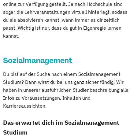
online zur Verfügung gestellt. Je nach Hochschule sind
Betriebswirtschaftslehre und Customer
sogar die Lehrveranstaltungen virtuell hinterlegt, sodass
Experience Management
du sie absolvieren kannst, wann immer es dir zeitlich
Betriebswirtschaftslehre und Führung
passt. Wichtig ist nur, dass du gut in Eigenregie lernen
Betriebswirtschaftslehre – Industrial
kannst.
Management
Betriebswirtschaftslehre – Office
Sozialmanagement
Management
Business Administration (DE/EN)
Du bist auf der Suche nach einem Sozialmanagement
Business Intelligence
Studium? Dann wirst du bei uns ganz sicher fündig! Wir
Business Intelligence (DE/EN)
haben in unserer ausführlichen Studienbeschreibung alle
Cloud Computing
Coaching
Infos zu Voraussetzungen, Inhalten und
Coaching und Supervision
Karriereaussichten.
Computer Science (DE/EN)
Controlling
Customer Centricity
Das erwartet dich im Sozialmanagement
Cyber Security (DE/EN)
Studium
Data Management (DE/EN)