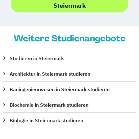
Steiermark
Mediendesign
Medieninformatik
Medienmanagement
Medizinische Informatik
Medizintechnik
Modemanagement
Weitere Studienangebote
Nachhaltiges Management
New Work
Online Marketing
Studieren in Steiermark
Online Marketing (DE/EN)
Personalentwicklung
Architektur in Steiermark studieren
Personalmanagement
Personalmanagement (DE/EN)
Pflege
Bauingenieurwesen in Steiermark studieren
Pflegemanagement
Pflegepädagogik
Physiotherapie
Biochemie in Steiermark studieren
Product Management (DE/EN)
Biologie in Steiermark studieren
Produktdesign
Projektmanagement (DE/EN)
Psychologie
Public Health