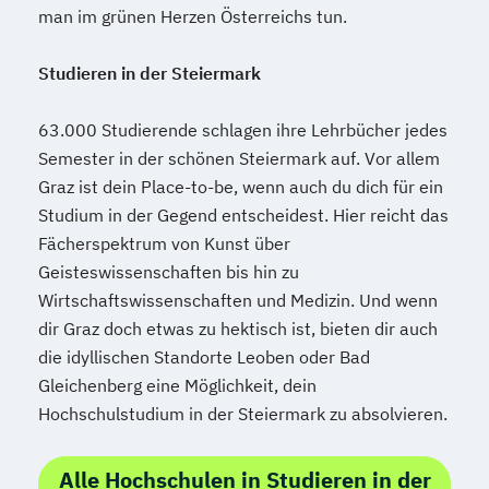
man im grünen Herzen Österreichs tun.
Internationales Marketing
Journalismus und digitale Kommunikation
Studieren in der Steiermark
Kindheitspädagogik
Kindheitspädagogik für Erzieher:innen
63.000 Studierende schlagen ihre Lehrbücher jedes
Kommunikationsdesign
Semester in der schönen Steiermark auf. Vor allem
Kommunikationspsychologie
Graz ist dein Place-to-be, wenn auch du dich für ein
Kultur- und Medienpädagogik
Studium in der Gegend entscheidest. Hier reicht das
Fächerspektrum von Kunst über
Logistikmanagement
Logopädie
Geisteswissenschaften bis hin zu
Machine Learning (EN)
Wirtschaftswissenschaften und Medizin. Und wenn
Management (DE/EN)
Marketing
dir Graz doch etwas zu hektisch ist, bieten dir auch
Marketing und digitale Medien
die idyllischen Standorte Leoben oder Bad
Marketingmanagement
Maschinenbau
Gleichenberg eine Möglichkeit, dein
Master of Business Administration (DE/EN)
Hochschulstudium in der Steiermark zu absolvieren.
Mechatronik
Alle Hochschulen in Studieren in der
Mediation und Konfliktmanagement