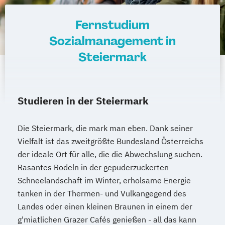
Growth Hacking for Entrepreneurs (DE/EN)
Fernstudium
Heilpädagogik
Sozialmanagement in
Heilpädagogik und Inklusion
Steiermark
Heilpädagogik/Inklusionspädagogik
Hotelmanagement (DE/EN)
IT-Betriebswirt/in
IT-Management
Immobilienmanagement
Studieren in der Steiermark
Immobilienmanagement für
Immobilienkaufleute
Die Steiermark, die mark man eben. Dank seiner
Immobilienwirtschaft
Informatik
Vielfalt ist das zweitgrößte Bundesland Österreichs
der ideale Ort für alle, die die Abwechslung suchen.
Information Technology Management
Rasantes Rodeln in der gepuderzuckerten
(DE/EN)
Schneelandschaft im Winter, erholsame Energie
Innovation and Entrepreneurship (DE/EN)
tanken in der Thermen- und Vulkangegend des
International Healthcare Management
Landes oder einen kleinen Braunen in einem der
(DE/EN)
g'miatlichen Grazer Cafés genießen - all das kann
International Management (DE/EN)