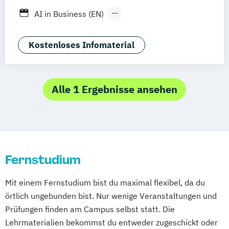
AI in Business (EN)
AR/VR/XR Development & Design
Agrarmanagement
Kostenloses Infomaterial
Angewandte Germanistik
Angewandte Künstliche Intelligenz
Angewandte Psychologie (DE/EN)
Alle 1 Ergebnisse ansehen
Angewandte Psychologie und Beratung
Artificial Intelligence (DE/EN)
Aviation Management (DE/EN)
Bank- und Kapitalmarktrecht
Fernstudium
Bauingenieurwesen
Bauprojektmanagement
Betriebswirt/in
Mit einem Fernstudium bist du maximal flexibel, da du
Betriebswirt/in im
örtlich ungebunden bist. Nur wenige Veranstaltungen und
Gesundheitsmanagement
Prüfungen finden am Campus selbst statt. Die
Betriebswirt/in im Pflegemanagement
Lehrmaterialien bekommst du entweder zugeschickt oder
Betriebswirtschaftslehre