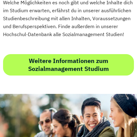
Welche Möglichkeiten es noch gibt und welche Inhalte dich
Erwachsenenbildung
im Studium erwarten, erfährst du in unserer ausführlichen
Beratung und Personalentwicklung
Studienbeschreibung mit allen Inhalten, Voraussetzungen
Eventmanagement
Facility Management
und Berufsperspektiven. Finde außerdem in unserer
Finance
Hochschul-Datenbank alle Sozialmanagement Studien!
Accounting und Taxation (DE/EN)
Finanzmanagement
Finanzmanagement für Bankkaufleute
Weitere Informationen zum
Sozialmanagement Studium
Fintech
Fitnessökonomie
Game Design
Gartenbau
General Management
Gerontologie
Gesundheits- und Pflegepädagogik
Gesundheitsmanagement
Gesundheitspsychologie
Gesundheitspädagogik
Gesundheitsökonomie
Growth Hacking
Growth Hacking (DE/EN)