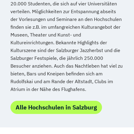
20.000 Studenten, die sich auf vier Universitäten
Technische Wissenschaften
verteilen. Möglichkeiten zur Entspannung abseits
Textiles Gestalten (Lehramt)
Theologie
der Vorlesungen und Seminare an den Hochschulen
Wirtschaftswissenschaften
finden sie z.B. im umfangreichen Kulturangebot der
Wissenschaft und Kunst
Museen, Theater und Kunst- und
Kultureinrichtungen. Bekannte Highlights der
Kulturszene sind der Salzburger Jazzherbst und die
Salzburger Festspiele, die jährlich 250.000
Besucher anziehen. Auch das Nachtleben hat viel zu
bieten, Bars und Kneipen befinden sich am
Rudolfskai und am Rande der Altstadt, Clubs im
Atrium in der Nähe des Flughafens.
Alle Hochschulen in Salzburg