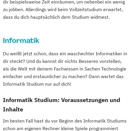
Informationstechnik & System-
dir beispielsweise Zeit einräumen, um nebenbei ein wenig
Conventional & Ion Radiotherapy (EN)
Französisch (Lehramt)
Geographie
zu jobben. Allerdings wird beim Vollzeitstudium erwartet,
Management
Nachhaltige Produktion &
Geographie und Wirtschaft (Lehramt)
dass du dich hauptsächlich dem Studium widmest.
Innovation & Management im Tourismus
Kreislaufwirtschaft
Geologie
Germanistik
Geschichte
Innovation & Management in Tourism
Personal
Organisation & Strategie
Geschichte (Lehramt)
Geschichte
(Englisch)
Polizeiliche Führung
Praxisanleitung
Informatik
Sozialkunde und Politische Bildung
MultiMedia Art
Orthoptik
Produktmarketing & Projektmanagement
(Lehramt)
Physiotherapie
Radiologietechnologie
Du weißt jetzt schon, dass ein waschechter Informatiker in
Pädagogisch-Didaktischer Lehrgang für
Gestaltung – Unterrichtsfach Technisches
Realtime Art & Visual Effects
dir steckt? Und du kannst dir nichts Besseres vorstellen,
Lehrende des Exekutivdienstes
Werken (Lehramt)
Retail & Technology
als die Welt mit deinem Fachwissen in Sachen Technologie
Radiologietechnologie
Gestaltung: Technik
Textil (Lehramt)
Smart Buildings in Smart Cities
einfacher und erstaunlicher zu machen? Dann wartet das
Regenerative Energiesysteme &
Griechisch (Lehramt)
Soziale Arbeit
Soziale Innovation
Informatik Studium nur auf dich!
technisches Energiemanagement
Human-Computer Interaction (EN)
Unternehmensführung & Entrepreneurship
Robotik
Informatik
Informatik Studium: Voraussetzungen und
Softwaretechnik & Digitaler Systembau
Informatik und Digitale Grundbildung
Wirtschaftsinformatik & Digitale
Inhalte
Strategisches Marketing &
(Lehramt)
Transformation
Kampagnenmanagement
Im besten Fall hast du vor Beginn des Informatik Studiums
Informatik und Informatikmanagement
Strategisches Sicherheitsmanagement
schon am eigenen Rechner kleine Spiele programmiert
(Lehramt)