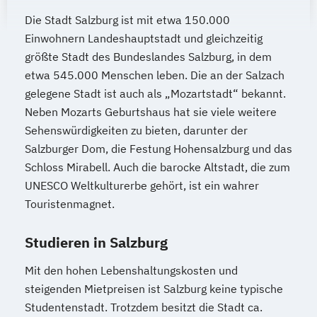
Psychologie und Philosophie (Lehramt)
Die Stadt Salzburg ist mit etwa 150.000
Einwohnern Landeshauptstadt und gleichzeitig
Pädagog/innenbildung
Pädagogik
größte Stadt des Bundeslandes Salzburg, in dem
Recht und Wirtschaft
etwa 545.000 Menschen leben. Die an der Salzach
Rechtswissenschaften
Religious Studies
gelegene Stadt ist auch als „Mozartstadt“ bekannt.
Romanistik
Russisch (Lehramt)
Neben Mozarts Geburtshaus hat sie viele weitere
Schule und Religion (Lehramt)
Sehenswürdigkeiten zu bieten, darunter der
Science and Technology of Materials (EN)
Salzburger Dom, die Festung Hohensalzburg und das
Slawistik
Soziologie
Spanisch (Lehramt)
Schloss Mirabell. Auch die barocke Altstadt, die zum
Sport- und Bewegungswissenschaft
UNESCO Weltkulturerbe gehört, ist ein wahrer
Sport- und Bewegungswissenschaft:
Touristenmagnet.
Therapie – Gesundheit – Leistung
Sport-Management-Medien
Studieren in Salzburg
Sportjournalismus
Mit den hohen Lebenshaltungskosten und
Sprache - Wirtschaft - Kultur
steigenden Mietpreisen ist Salzburg keine typische
Sprache – Wirtschaft – Kultur
Studentenstadt. Trotzdem besitzt die Stadt ca.
Sprachwissenschaft