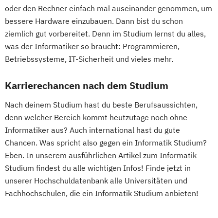
oder den Rechner einfach mal auseinander genommen, um
Sustainable Finance & Digital
Ingenieurwissenschaften
bessere Hardware einzubauen. Dann bist du schon
Transformation (EN)
Inklusive Pädagogik mit Fokus Behinderung
ziemlich gut vorbereitet. Denn im Studium lernst du alles,
Training & Sport
(Lehramt)
was der Informatiker so braucht: Programmieren,
Vorbereitungslehrgang Bachelor (Studieren
Instrumentalmusikerziehung (Lehramt)
Betriebssysteme, IT-Sicherheit und vieles mehr.
ohne Matura)
Italienisch (Lehramt)
Wirtschaftsberatung
Jüdische Kulturgeschichte
Karrierechancen nach dem Studium
Wirtschaftsingenieur
Katholische Fachtheologie
Wirtschaftskriminalität & Cyber Crime
Nach deinem Studium hast du beste Berufsaussichten,
Katholische Religion (Lehramt)
denn welcher Bereich kommt heutzutage noch ohne
Katholische Religionspädagogik
Informatiker aus? Auch international hast du gute
Katholische Theologie
Chancen. Was spricht also gegen ein Informatik Studium?
Kommunikationswissenschaft
Eben. In unserem ausführlichen Artikel zum Informatik
Kunstgeschichte
Latein (Lehramt)
Studium findest du alle wichtigen Infos! Finde jetzt in
Linguistik
unserer Hochschuldatenbank alle Universitäten und
Literatur- und Kulturwissenschaft/Literary
Fachhochschulen, die ein Informatik Studium anbieten!
and Cultural Studies
Mathematik
Mathematik (Lehramt)