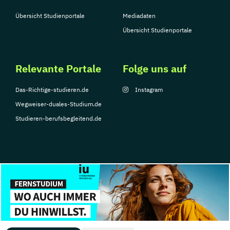
Übersicht Studienportale
Mediadaten
Übersicht Studienportale
Relevante Portale
Folge uns auf
Das-Richtige-studieren.de
Instagram
Wegweiser-duales-Studium.de
Studieren-berufsbegleitend.de
© Copyright 2026, TarGroup Media GmbH
Impressum
Über
Datenschutzerklärung
Nutzungsbedingungen
Barrier
uns