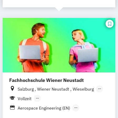
Fachhochschule Wiener Neustadt
Salzburg
Wiener Neustadt
Wieselburg
Tulln
Wien
Vollzeit
Berufsbegleitendes Präsenzstudium
Aerospace Engineering (EN)
Berufsbegleitender Präsenzlehrgang
Agrartechnologie & Digital Farming