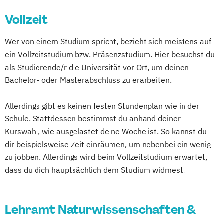
Islamische Religion (Lehramt)
(Lehramt)
Banking and Finance
Italienisch (Lehramt)
Italienisch (Lehramt)
Vollzeit
Bau- und Umweltingenieurwissenschaften
Katholische Religion (Lehramt)
Katholische Religion (Lehramt)
Bauingenieurwissenschaften
Wer von einem Studium spricht, bezieht sich meistens auf
Latein (Lehramt)
Lehramt Primarstufe
Latein (Lehramt)
Lehramt Primarstufe
Berufsorientierung/Lebenskunde (Lehramt)
ein Vollzeitstudium bzw. Präsenzstudium. Hier besuchst du
Lehramt Primarstufe - Schwerpunkt
Lehramt Primarstufe
als Studierende/r die Universität vor Ort, um deinen
Inklusive Pädagogik
Lehramt Sekundarstufe Berufsbildung
Bewegung und Sport (Lehramt)
Bachelor- oder Masterabschluss zu erarbeiten.
Lehramt Primarstufe - Schwerpunkt
(Ernährung)
Bildnerische Erziehung (Lehramt)
LebensArtPädaoggik
Lehramt Sekundarstufe Berufsbildung
Biologie
Allerdings gibt es keinen festen Stundenplan wie in der
Lehramt Primarstufe - Schwerpunkt
(Information und Kommunikation)
Biologie und Umweltkunde (Lehramt)
Schule. Stattdessen bestimmst du anhand deiner
Religionspädagogik
Lehramt Sekundarstufe Berufsbildung
Botanik
Chemie
Chemie (Lehramt)
Kurswahl, wie ausgelastet deine Woche ist. So kannst du
Mathematik (Lehramt)
(Technik und Gewerbe)
Classica et Orientalia
Deutsch (Lehramt)
dir beispielsweise Zeit einräumen, um nebenbei ein wenig
Musikerziehung (Lehramt)
Mathematik (Lehramt)
zu jobben. Allerdings wird beim Vollzeitstudium erwartet,
Education
Englisch (Lehramt)
Physik (Lehramt)
Russisch (Lehramt)
Mediengestaltung (Lehramt)
dass du dich hauptsächlich dem Studium widmest.
Environmental Management of Mountain
Spanisch (Lehramt)
Musikerziehung (Lehramt)
Areas (EMMA)
Spezialisierung Inklusive Pädagogik
Physik (Lehramt)
Erdwissenschaften
Lehramt Naturwissenschaften &
Spezialisierung Inklusive Pädagogik
Psychologie und Philosophie (Lehramt)
Ernährung und Haushalt (Lehramt)