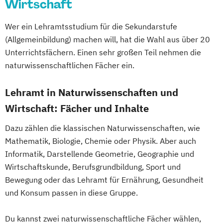
(Lehramt)
Wirtschaft
Russisch (Lehramt)
Spanisch (Lehramt)
Erziehungs- und Bildungswissenschaft
Spezialisierung Medienpädagogik (Lehramt)
Spezialisierung Inklusive Pädaogogik -
Erziehungswissenschaft
Wer ein Lehramtsstudium für die Sekundarstufe
Fokus Behinderung (Lehramt)
Europäische Ethnologie
Französisch
(Allgemeinbildung) machen will, hat die Wahl aus über 20
Spezialisierung Schule und Religion
Französisch (Lehramt)
Gender
Unterrichtsfächern. Einen sehr großen Teil nehmen die
Spezialsierung
Culture and Social Change
Geographie
naturwissenschaftlichen Fächer ein.
Instrumentalmusikerziehung
Geographie und Wirtschaftskunde
(Lehramt)
Lehramt in Naturwissenschaften und
Geographie: Globaler Wandel - regionale
Wirtschaft: Fächer und Inhalte
Nachhaltigkeit
Dazu zählen die klassischen Naturwissenschaften, wie
Germanistik
Geschichte
Geschichte
Mathematik, Biologie, Chemie oder Physik. Aber auch
Sozialkunde
Politische Bildung (Lehramt)
Informatik, Darstellende Geometrie, Geographie und
Griechisch (Lehramt)
Informatik
Wirtschaftskunde, Berufsgrundbildung, Sport und
Informatik (Lehramt)
Bewegung oder das Lehramt für Ernährung, Gesundheit
Inklusive Pädagogik (Fokus Behinderung)
und Konsum passen in diese Gruppe.
(Lehramt)
Instrumentalmusikerziehung (Lehramt)
Du kannst zwei naturwissenschaftliche Fächer wählen,