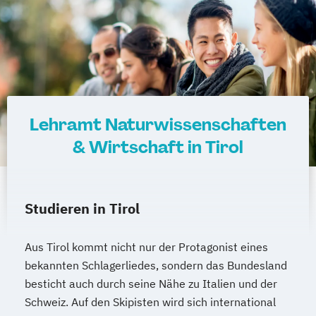
Molekulare Zell- und Entwicklungsbiologie
Musikerziehung (Lehramt)
Musikwissenschaft
Organization Studies
PhD Program Economics
(Doktoratsstudium)
PhD Program Management
Lehramt Naturwissenschaften
(Doktoratsstudium)
& Wirtschaft in Tirol
PhD Programm Katholisch-Theologische
Fakultät (Doktoratsstudium)
PhD-Doktoratsstudium Italienisches Recht
Studieren in Tirol
Pharmazeutische Wissenschaften
Pharmazie
Philosophie
Aus Tirol kommt nicht nur der Protagonist eines
Philosophie an der Katholisch-
bekannten Schlagerliedes, sondern das Bundesland
besticht auch durch seine Nähe zu Italien und der
Theologischen Fakultät
Schweiz. Auf den Skipisten wird sich international
Physik
Physik (Lehramt)