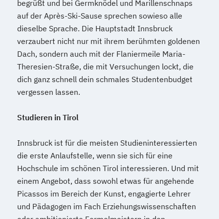
begrüßt und bei Germknödel und Marillenschnaps
Politikwissenschaft
auf der Après-Ski-Sause sprechen sowieso alle
Politikwissenschaft: Europäische und
dieselbe Sprache. Die Hauptstadt Innsbruck
internationale Politik
verzaubert nicht nur mit ihrem berühmten goldenen
Psychologie
Rechtswissenschaften
Dach, sondern auch mit der Flaniermeile Maria-
Russisch (Lehramt)
Slawistik
Soziologie
Theresien-Straße, die mit Versuchungen lockt, die
Soziologie: Soziale und politische Theorie
dich ganz schnell dein schmales Studentenbudget
Spanisch
Spanisch (Lehramt)
vergessen lassen.
Sportmanagement
Sportwissenschaft
Sprach- und Medienwissenschaft
Studieren in Tirol
Sprachliche und literarische Varietäten in
der frankophonen Welt
Innsbruck ist für die meisten Studieninteressierten
die erste Anlaufstelle, wenn sie sich für eine
Sprachwissenschaft
Hochschule im schönen Tirol interessieren. Und mit
Strategisches Management
einem Angebot, dass sowohl etwas für angehende
Technische Mathematik
Picassos im Bereich der Kunst, engagierte Lehrer
Technische Wissenschaften
und Pädagogen im Fach Erziehungswissenschaften
Translationswissenschaft