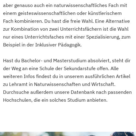
Internationale Wirtschaftswissenschaften
aber genauso auch ein naturwissenschaftliches Fach mit
Islamische Religion (Lehramt)
einem geisteswissenschaftlichen oder künstlerischem
Islamische Religionspädagogik
Fach kombinieren. Du hast die freie Wahl. Eine Alternative
Italienisch
Italienisch (Lehramt)
zur Kombination von zwei Unterrichtsfächern ist die Wahl
nur eines Unterrichtsfaches mit einer Spezialisierung, zum
Katholische Fachtheologie
Beispiel in der Inklusiver Pädagogik.
Katholische Religion (Lehramt)
Katholische Religionspädagogik
Hast du Bachelor- und Masterstudium absolviert, steht dir
Katholische Theologie
Kunstgeschichte
der Weg an eine Schule der Sekundarstufe offen. Alle
Kunstwissenschaft
Latein (Lehramt)
weiteren Infos findest du in unserem ausführlichen Artikel
Latein (Klassische Philologie - Latein)
zu Lehramt in Naturwissenschaften und Wirtschaft.
Literatur- und Kulturwissenschaft
Durchsuche außerdem unsere Datenbank nach passenden
Material- und Nanowissenschaften
Hochschulen, die ein solches Studium anbieten.
Mathematik
Mathematik (Lehramt)
Mechatronik
Medien
Medienpädagogik (Lehramt)
Mikrobiologie