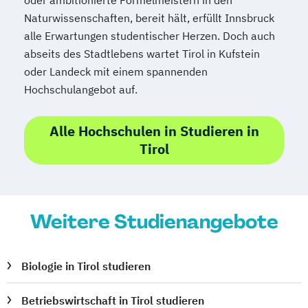
oder ambitionierte Formelmeistern in den
Umweltingenieurwissenschaften
Naturwissenschaften, bereit hält, erfüllt Innsbruck
Vergleichende Literaturwissenschaft
alle Erwartungen studentischer Herzen. Doch auch
Wirtschaft
abseits des Stadtlebens wartet Tirol in Kufstein
Gesundheits- und Sporttourismus
oder Landeck mit einem spannenden
Wirtschaftsinformatik
Hochschulangebot auf.
Wirtschaftspädagogik
Wirtschaftsrecht
Wirtschaftswissenschaften – Management
Alle Hochschulen in Studieren in
and Economics
Tirol
Zoologie
Ökologie und Biodiversität
Weitere Studienangebote
Biologie in Tirol studieren
Betriebswirtschaft in Tirol studieren