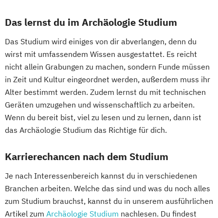
Geschichte des südöstlichen Europa
Germanistik
Geschichte
Geschichte
Communication Science
Geschichte
Sozialkunde
Politische Bildung (Lehramt)
Computational Science
Das lernst du im Archäologie Studium
Sozialkunde und Politische Bildung
Griechisch (Lehramt)
Informatik
Darstellende Geometrie (Lehramt)
(Lehramt)
Das Studium wird einiges von dir abverlangen, denn du
Informatik (Lehramt)
Deutsch (Lehramt)
wirst mit umfassendem Wissen ausgestattet. Es reicht
Global Studies
Inklusive Pädagogik (Fokus Behinderung)
Deutsch als Fremd- und Zweitsprache
nicht allein Grabungen zu machen, sondern Funde müssen
Global Studies on Management and
(Lehramt)
Deutsche Philologie
Deutsche Philologie
in Zeit und Kultur eingeordnet werden, außerdem muss ihr
Information Science (GLOMIS)
Instrumentalmusikerziehung (Lehramt)
Drug Discovery and Development
Alter bestimmt werden. Zudem lernst du mit technischen
Griechisch
Griechisch (Lehramt)
Internationale Wirtschaftswissenschaften
East Asian Economy and Society
Geräten umzugehen und wissenschaftlich zu arbeiten.
Grundlagen theologischer Wissenschaft
Islamische Religion (Lehramt)
Ecology and Ecosystems
Wenn du bereit bist, viel zu lesen und zu lernen, dann ist
Inclusive Education
Industrial Ecology
Islamische Religionspädagogik
Englisch (Lehramt)
das Archäologie Studium das Richtige für dich.
Informatik (Lehramt)
Italienisch
Italienisch (Lehramt)
English Language and Linguistics
Instrumentalmusikerziehung (Lehramt)
Katholische Fachtheologie
Karrierechancen nach dem Studium
English and American Studies
Interdisziplinäre Geschlechterstudien
Katholische Religion (Lehramt)
Environmental Sciences
Je nach Interessenbereich kannst du in verschiedenen
Interdisziplinäres Doktorat an der URBI
Katholische Religionspädagogik
Erdwissenschaften
Branchen arbeiten. Welche das sind und was du noch alles
Fakultät
Katholische Theologie
Kunstgeschichte
Ernährungswissenschaften
zum Studium brauchst, kannst du in unserem ausführlichen
Italienisch (Lehramt)
Kunstwissenschaft
Latein (Lehramt)
Ethik für Schule und Beruf
Artikel zum
Archäologie Studium
nachlesen. Du findest