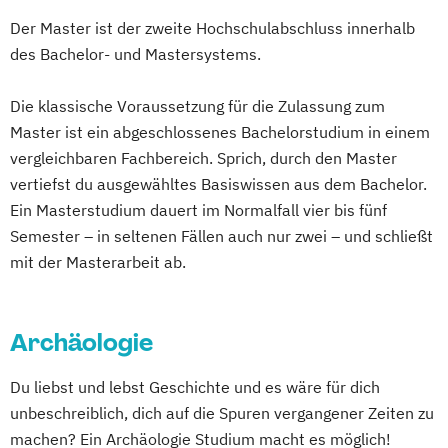
Dolmetschen
Economics
Botanik
Chemie
Chemie (Lehramt)
Anglophone Literatures and Cultures
Der Master ist der zweite Hochschulabschluss innerhalb
Englisch (Lehramt)
Classica et Orientalia
Deutsch (Lehramt)
Anthropologie
des Bachelor- und Mastersystems.
English and American Studies
Education
Englisch (Lehramt)
Arabische Welt: Sprache und Gesellschaft
Erdwissenschaften
Ernährung
Environmental Management of Mountain
Astronomie
Austrian Studies
Die klassische Voraussetzung für die Zulassung zum
Gesundheit und Konsum (Lehramt)
Areas (EMMA)
Banking and Finance
Betriebswirtschaft
Master ist ein abgeschlossenes Bachelorstudium in einem
Erwachsenen- und Weiterbildung
Erdwissenschaften
Bewegung und Sport (Lehramt)
vergleichbaren Fachbereich. Sprich, durch den Master
Europäische Ethnologie
Ernährung und Haushalt (Lehramt)
Bildungswissenschaft
Bioinformatik
vertiefst du ausgewähltes Basiswissen aus dem Bachelor.
Französisch (Lehramt)
Erziehungs- und Bildungswissenschaft
Biologie
Ein Masterstudium dauert im Normalfall vier bis fünf
Geisteswissenschaftliches Doktorat an der
Erziehungswissenschaft
Biologie und Umweltkunde (Lehramt)
Semester – in seltenen Fällen auch nur zwei – und schließt
URBI Fakultät
Europäische Ethnologie
Französisch
mit der Masterarbeit ab.
Biologische Chemie
Gender Studies
Geographie
Französisch (Lehramt)
Gender
Bosnisch/Kroatisch/Serbisch (Lehramt)
Geographie und Wirtschaftskunde
Culture and Social Change
Geographie
Botanik
Byzantinistik und Neogräzistik
(Lehramt)
Archäologie
Geographie und Wirtschaftskunde
CREOLE - Cultural Differences and
Geosciences
Geospatial Technologies
(Lehramt)
Transnational Processes
Du liebst und lebst Geschichte und es wäre für dich
Geowissenschaften
Germanistik
Geographie: Globaler Wandel - regionale
Chemie
Chemie (Lehramt)
unbeschreiblich, dich auf die Spuren vergangener Zeiten zu
Geschichte
Nachhaltigkeit
Chemie und Technologie der Materialien
machen? Ein Archäologie Studium macht es möglich!