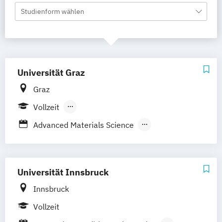
Studienform wählen
Universität Graz
Graz
Vollzeit
Berufsbegleitendes Präsenzstudium
Advanced Materials Science
Alte Geschichte und Altertumskunde
Angewandte Ethik
Angewandte Physische Geographie und
Universität Innsbruck
Gebirgsforschung
Innsbruck
Anglistik/Amerikanistik
Archäologie
Vollzeit
Betriebswirtschaft