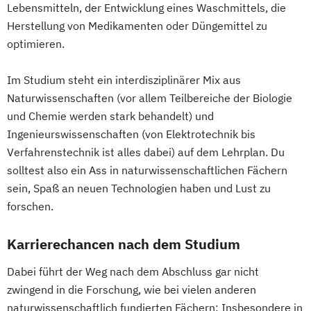
Organizations
Lebensmitteln, der Entwicklung eines Waschmittels, die
Softwaretechnik & Digitaler Systembau
Lebensmitteltechnologie und Ernährung
Herstellung von Medikamenten oder Düngemittel zu
Strategisches Marketing &
Leichtbau und Composite-Werkstoffe
optimieren.
Kampagnenmanagement
Lightweight and Materials Engineering
Strategisches Sicherheitsmanagement
Im Studium steht ein interdisziplinärer Mix aus
Logistik Engineering und Management
Sustainable Finance & Digital
Naturwissenschaften (vor allem Teilbereiche der Biologie
Managing Nonprofit and Public Services
Transformation (EN)
und Chemie werden stark behandelt) und
Marketing und Digital Business
Training & Sport
Ingenieurswissenschaften (von Elektrotechnik bis
Mechatronik/Wirtschaft
Verfahrenstechnik ist alles dabei) auf dem Lehrplan. Du
Vorbereitungslehrgang Bachelor (Studieren
Medical Engineering (EN)
solltest also ein Ass in naturwissenschaftlichen Fächern
ohne Matura)
Medientechnik und -design
sein, Spaß an neuen Technologien haben und Lust zu
Wirtschaftsberatung
Medizin- und Bioinformatik
forschen.
Wirtschaftsingenieur
Medizintechnik
Mobile Computing
Wirtschaftskriminalität & Cyber Crime
Operations Management
Karrierechancen nach dem Studium
Produktdesign und Technische
Dabei führt der Weg nach dem Abschluss gar nicht
Kommunikation
zwingend in die Forschung, wie bei vielen anderen
Prozessmanagement und Business
naturwissenschaftlich fundierten Fächern: Insbesondere in