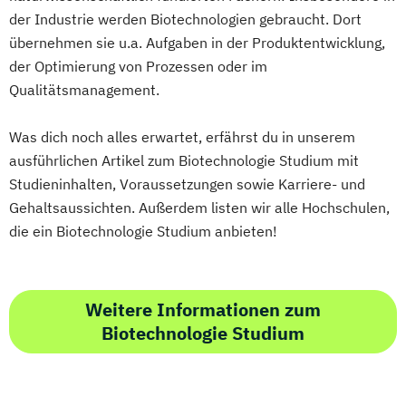
Intelligence
der Industrie werden Biotechnologien gebraucht. Dort
Robotic Systems Engineering
übernehmen sie u.a. Aufgaben in der Produktentwicklung,
Sichere Informationssysteme
der Optimierung von Prozessen oder im
Smart Engineering
Qualitätsmanagement.
Smart Production und Management
Software Engineering
Sozial-
Was dich noch alles erwartet, erfährst du in unserem
Public- und Nonprofit-Management
ausführlichen Artikel zum Biotechnologie Studium mit
Soziale Arbeit
Supply Chain Management
Studieninhalten, Voraussetzungen sowie Karriere- und
Sustainable Energy Systems (EN)
Gehaltsaussichten. Außerdem listen wir alle Hochschulen,
die ein Biotechnologie Studium anbieten!
Sustainable Solutions
Verfahrenstechnische Produktion
Werkstoffwissenschaften und
Weitere Informationen zum
Fertigungstechnik
Biotechnologie Studium