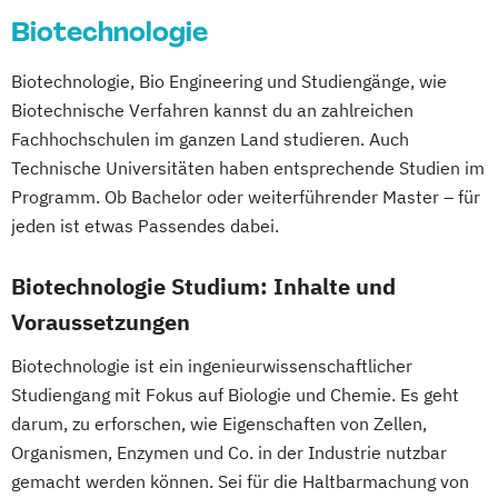
Global Sales and Marketing (EN)
Biotechnologie
Ressourcenmanagement
Green Science
Logopädie
Mechatronik
Hardware-Software-Design
Biotechnologie, Bio Engineering und Studiengänge, wie
Mechatronik - Mikrosystemtechnik
Human Enhancement and Ethics
Biotechnische Verfahren kannst du an zahlreichen
MedTech – Functional Imaging
Human Resource Management
Fachhochschulen im ganzen Land studieren. Auch
Conventional & Ion Radiotherapy (EN)
Human-Centered Computing
Technische Universitäten haben entsprechende Studien im
Nachhaltige Produktion &
Information Engineering und -Management
Programm. Ob Bachelor oder weiterführender Master – für
Kreislaufwirtschaft
jeden ist etwas Passendes dabei.
Personal
Organisation & Strategie
Information Security Management
Polizeiliche Führung
Praxisanleitung
Biotechnologie Studium: Inhalte und
Innovation and Product Management (EN)
Produktmarketing & Projektmanagement
Innovation
Voraussetzungen
Pädagogisch-Didaktischer Lehrgang für
Product & Engineering Management
Biotechnologie ist ein ingenieurwissenschaftlicher
Lehrende des Exekutivdienstes
Interactive Media (EN)
Studiengang mit Fokus auf Biologie und Chemie. Es geht
Radiologietechnologie
Internationales Logistik-Management
darum, zu erforschen, wie Eigenschaften von Zellen,
Regenerative Energiesysteme &
Kommunikation
Wissen
Medien
Organismen, Enzymen und Co. in der Industrie nutzbar
technisches Energiemanagement
Leading Transformation for Impact
gemacht werden können. Sei für die Haltbarmachung von
Robotik