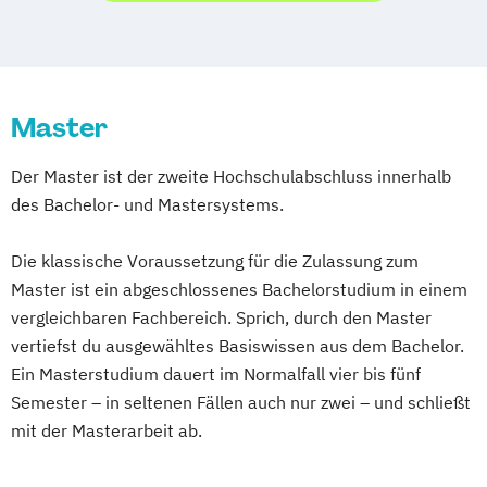
Unternehmensführung und Digitales
Diagnostics
Computer Science (EN)
Management
Architektur
Consumer Research & Data Driven
Artificial Intelligence Solutions
Marketing
Automatisierungstechnik
Controlling & Business Intelligence
Master
Automotive Computing
Diagnostischer Ultraschall – Sonographie
Automotive Mechatronics and
Der Master ist der zweite Hochschulabschluss innerhalb
E-Commerce
Eco Design
Management (EN)
des Bachelor- und Mastersystems.
Entrepreneurship & Applied Management
Bauingenieurwesen im Hochbau
Ergotherapie
Bio- und Umwelttechnik
Controlling
Die klassische Voraussetzung für die Zulassung zum
Gesundheits- und Krankenpflege
Rechnungswesen und Finanzmanagement
Master ist ein abgeschlossenes Bachelorstudium in einem
Green Marketing &
Data Science und Engineering
vergleichbaren Fachbereich. Sprich, durch den Master
Nachhaltigkeitskommunikation (DE/EN)
Design of Digital Products
Digital Arts
vertiefst du ausgewähltes Basiswissen aus dem Bachelor.
Health Care Informatics
Digital Business Management
Ein Masterstudium dauert im Normalfall vier bis fünf
Immobilienmanagement
Informatik
Electrical Engineering (EN)
Semester – in seltenen Fällen auch nur zwei – und schließt
Journalismus &
mit der Masterarbeit ab.
Embedded Systems Design
Unternehmenskommunikation
EntwicklungsingenieurIn Maschinenbau
Lebensmittel-Produktentwicklung &