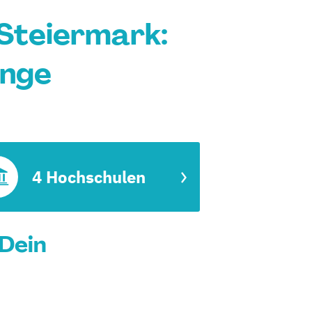
Steiermark:
änge
4 Hochschulen
Dein