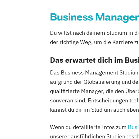
Digitale Betriebswirtschaftslehre
Digitale Transformation
Diätetik
Business Manage
E-Beratung in der Pädagogik
E-Comm
Elektrotechnik
Engineering (DE/EN)
Du willst nach deinem Studium in 
Entrepreneurship (DE/EN)
Ergotherap
der richtige Weg, um die Karriere zu
Ernährungswissenschaften
Erwachse
Beratung und Personalentwicklung
Das erwartet dich im Bu
Eventmanagement
Facility Managem
Das Business Management Studium be
Accounting und Taxation (DE/EN)
Fin
aufgrund der Globalisierung und d
Finanzmanagement für Bankkaufleute
qualifizierte Manager, die den Übe
Fitnessökonomie
Game Design
Gart
souverän sind, Entscheidungen tre
General Management
Gerontologie
Gesundheits- und Pflegepädagogik
kannst du dir im Studium auch eben 
Gesundheitsmanagement
Gesundheit
Gesundheitspädagogik
Gesundheitsö
Wenn du detaillierte Infos zum
Bus
Growth Hacking
Growth Hacking (DE
unserer ausführlichen Studienbesch