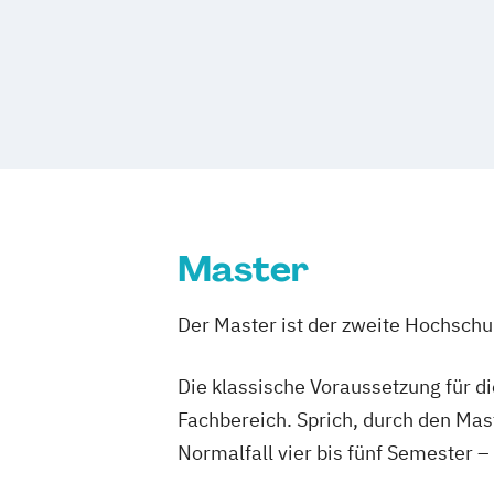
Business Software Development
Betriebswirtschaftslehre – Industria
Digital Marketing Management
Betriebswirtschaftslehre – Office Ma
Entrepreneurship & Sales Managemen
Business Administration (DE/EN)
Informationstechnologien & Wirtschaft
Business Intelligence
Business Intell
Innovationsmanagement
Management 
Cloud Computing
Coaching
Marketing & Sales
Rechnungswesen & 
Coaching und Supervision
Computer S
Service Engineering & Management
Controlling
Customer Centricity
Smart Automation
Software Engineer
Cyber Security (DE/EN)
Data Managem
Systems Engineering Leadership
Wirt
Master
DevOps und Cloud Computing (DE/EN)
Digital Business (DE/EN)
Der Master ist der zweite Hochsch
Digital Business Management
Digital Entrepreneurship
Digital Heal
Die klassische Voraussetzung für d
Digital Innovation and Intrapreneurshi
Digital Product Management
Fachbereich. Sprich, durch den Mas
Digital Transformation Management -
Normalfall vier bis fünf Semester –
Gesundheitswesen