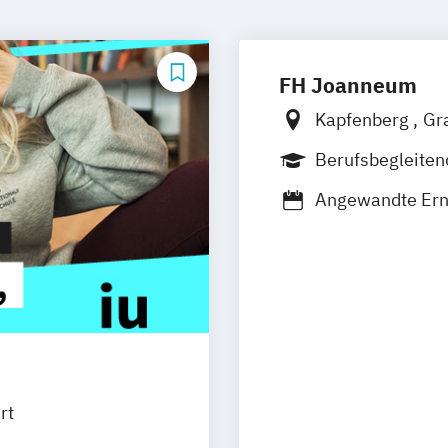
FH Joanneum
Kapfenberg
Gr
Berufsbegleite
Duales Studium
Angewandte Er
Bank- und Versi
Baumanagement
Bauplanung und
Biomedizinische
Content-Strategi
Data Science and
Digital Entrepr
rt
Electronics and