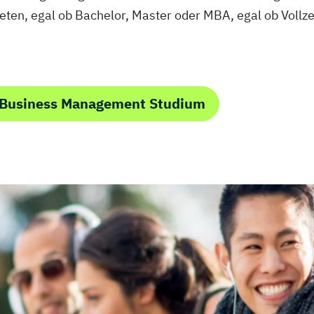
Engineering
/EN)
ieten, egal ob Bachelor, Master oder MBA, egal ob Vollz
Technische Dok
lusion
Versicherungs
Visuelle Kommu
swirt/in
Wirtschaftsinfo
ent
 Business Management Studium
nkaufleute
(DE/EN)
EN)
 (DE/EN)
ion
nspsychologie