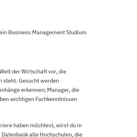
etrie und molekulare Analytik
edienkompetenz und Digital Literacy
e Development
Mobility Technologies
ebensmittelmanagement
st ein Business Management Studium
Power Electronic Engineering
 im Masterstudiengang Electronic
nik und Organisation
cation
Radiologietechnologie
lt der Wirtschaft vor, die
n & Cloud Computing
n steht. Gesucht werden
gital Experience Engineering
menhänge erkennen; Manager, die
oziale Arbeit
eben wichtigen Fachkenntnissen
ntmanagement
t und Training
gineering
System Test Engineering
iere haben möchtest, wirst du in
 im Masterstudiengang Electronic
 Datenbank alle Hochschulen, die