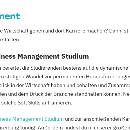
Massenspektrom
Media Design
M
ment
Mobile Softwar
erce
Nachhaltiges L
die Wirtschaft gehen und dort Karriere machen? Dann i
Physiotherapie
ie
 starten.
Studienrichtung
nenbildung
Engineering
siness Management Studium
Produktionstech
ent
Finance
Public Communi
reitet die Studierenden bestens auf die dynamische We
anzmanagement
Software Desig
em stetigen Wandel vor permanenten Herausforderunge
Fintech
Software and Di
rblick in der Wirtschaft haben und behalten und Zusam
enbau
Sound Design
S
ffen und dem Druck der Branche standhalten können. N
Sport und Eve
solche Soft Skills antrainieren.
Sportmanagemen
spsychologie
System Test En
konomie
iness Management Studium
und zur anschließenden Karr
Studienrichtung
/EN)
reibung fündig! Außerdem findest du in unserer großen