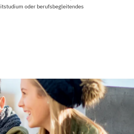
eitstudium oder berufsbegleitendes
umentation
management
nikation und Bildmanagement
rmatik
eHealth