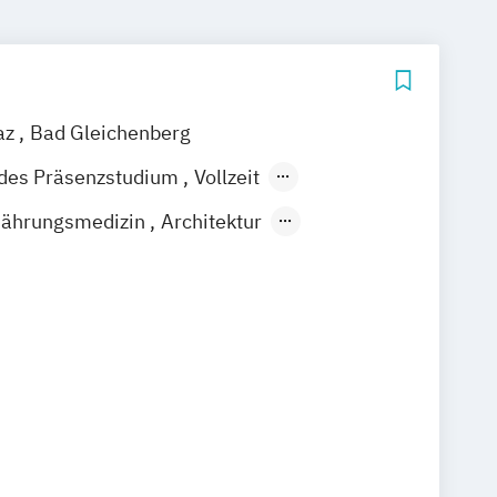
az
Bad Gleichenberg
ndes Präsenzstudium
Vollzeit
Berufsbegleitender Präsenzlehrgang
nährungsmedizin
Architektur
cherungswirtschaft
Bankmanagement
 und Ingenieurbau
 Bauwirtschaft
 Analytik
Communication Design
e / Content Strategy
 Artificial Intelligence
eneurship
Diätologie
 Computer Engineering