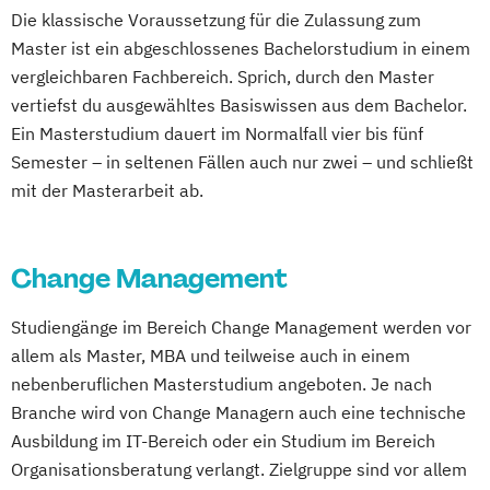
International Wine Business (EN)
Die klassische Voraussetzung für die Zulassung zum
Krankenhaushygiene
Management
Master ist ein abgeschlossenes Bachelorstudium in einem
Management von
vergleichbaren Fachbereich. Sprich, durch den Master
Gesundheitsunternehmen
vertiefst du ausgewähltes Basiswissen aus dem Bachelor.
Marketing (EN)
Ein Masterstudium dauert im Normalfall vier bis fünf
Medical and Pharmaceutical Biotechnology
Semester – in seltenen Fällen auch nur zwei – und schließt
(EN)
mit der Masterarbeit ab.
Musiktherapie
OMICS Technologies and Data Science in
Change Management
Biomedicine (EN)
Physiotherapie
Studiengänge im Bereich Change Management werden vor
StartUp Management (EN)
allem als Master, MBA und teilweise auch in einem
Sustainable Chemistry and Digital
nebenberuflichen Masterstudium angeboten. Je nach
Processing (EN)
Branche wird von Change Managern auch eine technische
Tourism and Leisure Management (EN)
Ausbildung im IT-Bereich oder ein Studium im Bereich
Umwelt- und Nachhaltigkeitsmanagement
Organisationsberatung verlangt. Zielgruppe sind vor allem