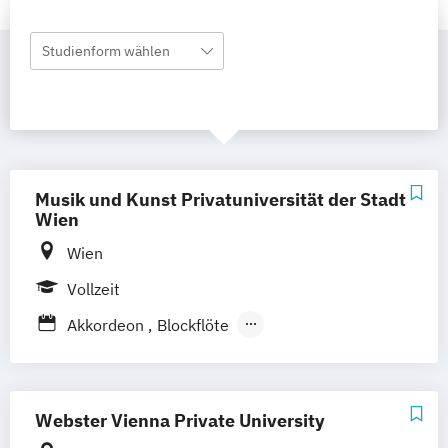
Studienform wählen
Musik und Kunst Privatuniversität der Stadt
Wien
Wien
Vollzeit
Akkordeon
Blockflöte
Blockflöte (Alte Musik)
Cembalo
Dirigieren
Fagott
Flöte
Gitarre
Harfe
Historische Fagottinstrumente
Webster Vienna Private University
Historische Oboeninstrumente