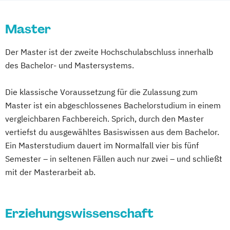
Viola da Gamba
Violine
Violoncello
Information Technology Management
Vokalkorrepetition Lied und Oratorium
International Relations
Master
Vokalkorrepetition Oper
Legal Practice (Conflict Resolution) -
Der Master ist der zweite Hochschulabschluss innerhalb
Zeitgenössische Tanzpädagogik
Master of Laws
des Bachelor- und Mastersystems.
Zeitgenössischer und Klassischer Tanz
Legal Studies
Management
Management and Leadership
Marketing
Die klassische Voraussetzung für die Zulassung zum
Master of Business Administration
Master ist ein abgeschlossenes Bachelorstudium in einem
Media Communications
vergleichbaren Fachbereich. Sprich, durch den Master
Multimodal Literacy for Global Impact
vertiefst du ausgewähltes Basiswissen aus dem Bachelor.
Organizational Development
Ein Masterstudium dauert im Normalfall vier bis fünf
Procurement and Acquisitions
Semester – in seltenen Fällen auch nur zwei – und schließt
Management
mit der Masterarbeit ab.
Psychology
Psychology with emphasis in Counseling
Erziehungswissenschaft
Psychology
Public Administration
Public Relations