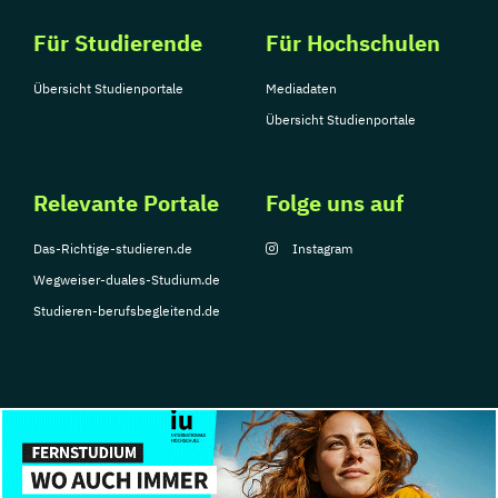
Für Studierende
Für Hochschulen
Übersicht Studienportale
Mediadaten
Übersicht Studienportale
Relevante Portale
Folge uns auf
Das-Richtige-studieren.de
Instagram
Wegweiser-duales-Studium.de
Studieren-berufsbegleitend.de
© Copyright 2026, TarGroup Media GmbH
Impressum
Über
Datenschutzerklärung
Nutzungsbedingungen
Barrier