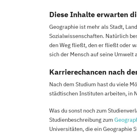
Medical Biology (EN)
Molecular Biolo
Katholische Religion (Lehramt)
Diese Inhalte erwarten d
Molekulare Biowissenschaften
Katholische Religionspädagogik
Musik- und Tanzwissenschaft
Katholische Theologie
Kunstgeschich
Geographie ist mehr als Stadt, Land
Musikerziehung (Lehramt)
Naturwisse
Kunstwissenschaft
Latein (Lehramt)
Sozialwissenschaften. Natürlich be
Performative und Intermediale Musik- 
Latein (Klassische Philologie - Latein)
den Weg fließt, den er fließt ode
Tanzwissenschaft
Literatur- und Kulturwissenschaft
sich der Mensch auf seine Umwelt a
Philosophie
Philosophie an der KTH
Material- und Nanowissenschaften
Ma
Physik (Lehramt)
Political Science (E
Mathematik (Lehramt)
Mechatronik
Karrierechancen nach d
Political Science – Integration and Go
Medienpädagogik (Lehramt)
Mikrobio
Politikwissenschaft
Psycho-
Molekulare Zell- und Entwicklungsbiol
Nach dem Studium hast du viele Mög
Neuro- und Klinische Linguistik
Psych
Musikerziehung (Lehramt)
Musikwiss
städtischen Instituten arbeiten, in
Psychologie und Philosophie (Lehramt)
Organization Studies
Pädagog/innenbildung
Pädagogik
PhD Program Economics (Doktoratsst
Was du sonst noch zum Studienverl
Recht und Wirtschaft
Rechtswissensc
PhD Program Management (Doktoratss
Studienbeschreibung zum
Geograph
Religious Studies
Romanistik
Russis
PhD Programm Katholisch-Theologische
Universitäten, die ein Geographie 
Schule und Religion (Lehramt)
(Doktoratsstudium)