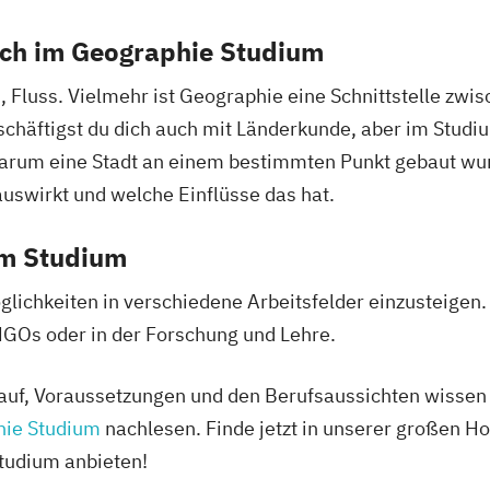
gy (EN)
Katholische Rel
Evangelische Re
ich im Geographie Studium
Katholische Rel
Evolutionary Sy
Katholische The
te
Finno-Ugristik
, Fluss. Vielmehr ist Geographie eine Schnittstelle zwi
nschaften
Kunstgeschicht
Gender Studies
schäftigst du dich auch mit Länderkunde, aber im Studi
und
Leadership – ei
Geographie
r warum eine Stadt an einem bestimmten Punkt gebaut w
Gesellschaft un
Geographie und 
uswirkt und welche Einflüsse das hat.
Philosophy (EN)
Mastermodul Int
thematik
Geschichte
Ge
N)
Transition
Medien
Sozialkunde und
em Studium
vernance (EN)
Mathematics
M
logie
Geschichtsfors
Molekularbiolog
ogie
Historische Hil
lichkeiten in verschiedene Arbeitsfelder einzusteigen.
ologie
Musikerziehung
enschaft
Archivwissensc
 NGOs oder in der Forschung und Lehre.
Nachhaltige Sta
Globalgeschicht
Naturwissensch
udium)
Griechisch (Leh
auf, Voraussetzungen und den Berufsaussichten wissen 
haften
Naturwissenscha
tudium)
HPS - History a
ie Studium
nachlesen. Finde jetzt in unserer großen H
ch (Lehramt)
Pflanzenwissen
 Fakultät
Haushaltsökono
Studium anbieten!
Pharmazeutisch
Health and Physi