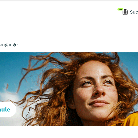
Suc
iengänge
hule