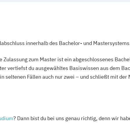
Geowissenscha
CREOLE - Cultur
formatik
Geschichte des 
Ethnologie
Processes
(Lehramt)
Sozialkunde und
ender
Chemie
Chemie
 (Lehramt)
Global Studies
e
Chemie und Tech
Global Studies 
ramt)
Communication 
ulabschluss innerhalb des Bachelor- und Mastersystems
erung (Lehramt)
(GLOMIS)
e Nachhaltigkeit
Darstellende Ge
)
Griechisch
Gri
Deutsch als Fre
ie Zulassung zum Master ist ein abgeschlossenes Bache
geschichte
Grundlagen theo
Sozialkunde
Deutsche Philol
ter vertiefst du ausgewähltes Basiswissen aus dem Bac
Inclusive Educa
ch (Lehramt)
Drug Discovery
 in seltenen Fällen auch nur zwei – und schließt mit der
Informatik (Leh
East Asian Econ
Instrumentalmu
g) (Lehramt)
Ecology and Ec
swissenschaft
Interdisziplinä
)
English Languag
nguistik
Interdisziplinär
ten
English and Ame
ary and Cultural
Italienisch (Leh
Environmental 
udium
? Dann bist du bei uns genau richtig, denn wir hab
Jüdische Studie
nisch
Ernährungswiss
Katholische Fac
htheologie
Europäische Et