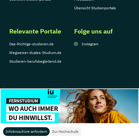
Verhaltensphysiologie
Übersicht Studienportale
Wirtschaftspädagogik
Ökologie und Evolutionsbiologie
Relevante Portale
Folge uns auf
Überfakultäres Doktoratsstudium
Fachdidaktik
Das-Richtige-studieren.de
Instagram
Übersetzen
Wegweiser-duales-Studium.de
Übersetzen und Dialogdolmetsche
Studieren-berufsbegleitend.de
© Copyright 2026, TarGroup Media GmbH
Impressum
Über
Datenschutzerklärung
Nutzungsbedingungen
Barrier
uns
Infobroschüre anfordern
Zur Hochschule