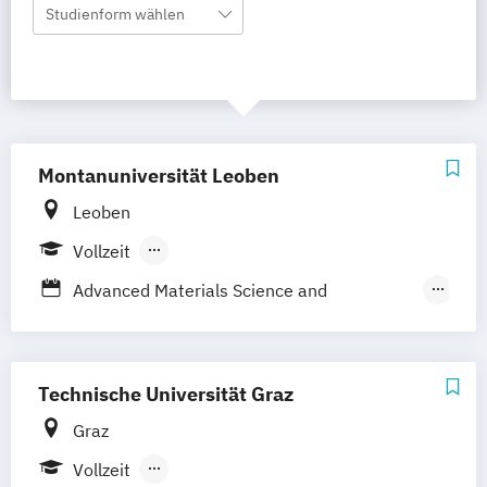
Studienform wählen
Montanuniversität Leoben
Leoben
Vollzeit
Berufsbegleitendes Präsenzstudium
Advanced Materials Science and
Engineering
Advanced Mineral Resources Development
Technische Universität Graz
Angewandte Geowissenschaften
Graz
Applied and Exploration Geophysics
Vollzeit
Building Materials and Ceramics