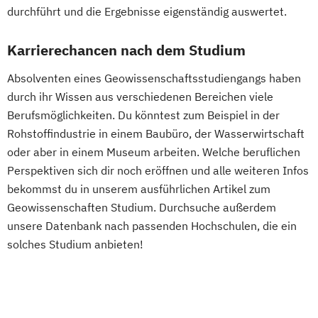
durchführt und die Ergebnisse eigenständig auswertet.
Sozialkunde und Politische Bildung
(Lehramt)
Karrierechancen nach dem Studium
Global Studies
Global Studies on Management and
Absolventen eines Geowissenschaftsstudiengangs haben
durch ihr Wissen aus verschiedenen Bereichen viele
Information Science (GLOMIS)
Berufsmöglichkeiten. Du könntest zum Beispiel in der
Griechisch
Griechisch (Lehramt)
Rohstoffindustrie in einem Baubüro, der Wasserwirtschaft
Grundlagen theologischer Wissenschaft
oder aber in einem Museum arbeiten. Welche beruflichen
Inclusive Education
Industrial Ecology
Perspektiven sich dir noch eröffnen und alle weiteren Infos
Informatik (Lehramt)
bekommst du in unserem ausführlichen Artikel zum
Instrumentalmusikerziehung (Lehramt)
Geowissenschaften Studium. Durchsuche außerdem
Interdisziplinäre Geschlechterstudien
unsere Datenbank nach passenden Hochschulen, die ein
Interdisziplinäres Doktorat an der URBI
solches Studium anbieten!
Fakultät
Italienisch (Lehramt)
Jüdische Studien – Geschichte jüdischer
Kulturen