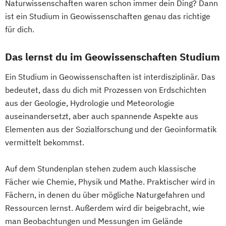
Naturwissenschaften waren schon immer dein Ding? Dann
Space Sciences and Earth from Space
English and American Studies
ist ein Studium in Geowissenschaften genau das richtige
SpaceTech - Space Systems and Business
Erdwissenschaften
Ernährung
für dich.
Engineering
Gesundheit und Konsum (Lehramt)
Traffic Accident Research
Das lernst du im Geowissenschaften Studium
Erwachsenen- und Weiterbildung
Traffic Accident Research – Aviation Safety
Europäische Ethnologie
Ein Studium in Geowissenschaften ist interdisziplinär. Das
Französisch (Lehramt)
bedeutet, dass du dich mit Prozessen von Erdschichten
Umweltsystemwissenschaften /
Geisteswissenschaftliches Doktorat an der
aus der Geologie, Hydrologie und Meteorologie
Naturwissenschaften-Technologie
URBI Fakultät
auseinandersetzt, aber auch spannende Aspekte aus
Verfahrenstechnik
Wasserkraft
Gender Studies
Geographie
Elementen aus der Sozialforschung und der Geoinformatik
Wirtschaftsingenieurwesen-Bauwesen
Geographie und Wirtschaftskunde
vermittelt bekommst.
Wirtschaftsingenieurwesen-Maschinenbau
(Lehramt)
Geosciences
Geospatial Technologies
Auf dem Stundenplan stehen zudem auch klassische
Fächer wie Chemie, Physik und Mathe. Praktischer wird in
Geowissenschaften
Germanistik
Fächern, in denen du über mögliche Naturgefahren und
Geschichte
Ressourcen lernst. Außerdem wird dir beigebracht, wie
Geschichte des südöstlichen Europa
man Beobachtungen und Messungen im Gelände
Geschichte