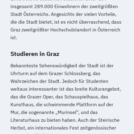
insgesamt 289.000 Einwohnern der zweitgrößten
Naturwissenschaften Doktoratsstudium
Stadt Österreichs. Angesichts der vielen Vorteile,
Naturwissenschaftliches Doktorat an der
die die Stadt bietet, ist es nicht überraschend, dass
URBI Fakultät
Graz zweitgrößter Hochschulstandort in Österreich
Pflanzenwissenschaften
ist.
PhD Law and Politics
Pharmazeutische Wissenschaften
Studieren in Graz
Philosophie
Physics
Physik
Political
Bekannteste Sehenswürdigkeit der Stadt ist der
Economic and Legal Philosophy (PELP)
Uhrturm auf dem Grazer Schlossberg, das
Politische und Empirische Ökonomik
Wahrzeichen der Stadt. Jedoch für Studenten
Psychologie
weitaus interessanter ist das breite Kulturangebot,
Psychologie/Philosophie (Lehramt)
das die Grazer Oper, das Schauspielhaus, das
Pädagogik
Rechtswissenschaften
Kunsthaus, die schwimmende Plattform auf der
Rechtswissenschaften Doktoratsstudium
Mur, die sogenannte „Murinsel“, und das
Religionswissenschaft
Literaturhaus zu bieten haben. Auch der Steirische
Religionswissenschaft Doktoratsstudium
Herbst, ein internationales Fest zeitgenössischer
Romanistik (Französisch)