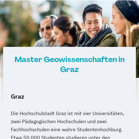
Katholische Fachtheologie
Katholische Religion (Lehramt)
Katholische Religionspädagogik
Katholische Theologie
Konferenzdolmetschen
Kunstgeschichte
Latein
Latein (Lehramt)
Master Geowissenschaften in
Leadership – eigenverantwortlich Handeln
Graz
in Gesellschaft und Wirtschaft
Mastermodul International Peacebuilding
and Conflict Transition
Mathematics
Mathematik
Graz
Mathematik (Lehramt)
Molekularbiologie
Molekulare Mikrobiologie
Die Hochschulstadt Graz ist mit vier Universitäten,
Musikerziehung (Lehramt)
Musikologie
zwei Pädagogischen Hochschulen und zwei
Fachhochschulen eine wahre Studentenhochburg.
Nachhaltige Stadt- und
Etwa 50.000 Studenten studieren unter den
Regionalentwicklung