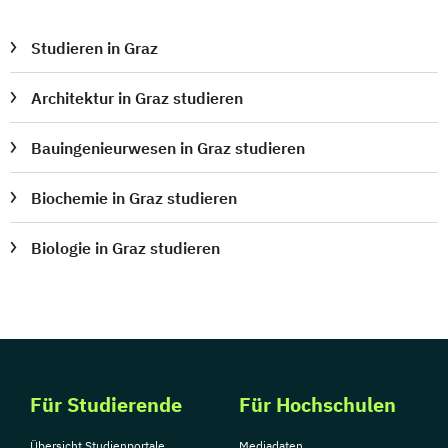
Sport- und Bewegungswissenschaften
Studieren in Graz
Sprachwissenschaft
Sustainable Development
Architektur in Graz studieren
Technical Chemistry
Technical Physics
Transkulturelle Kommunikation
Bauingenieurwesen in Graz studieren
Türkisch (Lehramt)
Umweltsystemwissenschaften –
Biochemie in Graz studieren
Betriebswirtschaft
Biologie in Graz studieren
Umweltsystemwissenschaften –
Geographie
Umweltsystemwissenschaften –
Nachhaltigkeitsorientiertes Management
Umweltsystemwissenschaften –
Naturwissenschaften-Technologie
Für Studierende
Für Hochschulen
Umweltsystemwissenschaften –
Volkswirtschaftslehre
Übersicht Studienportale
Mediadaten