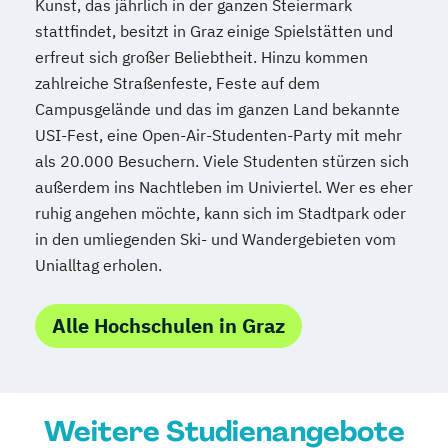
Kunst, das jährlich in der ganzen Steiermark
Romanistik (Italienisch)
stattfindet, besitzt in Graz einige Spielstätten und
Romanistik (Spanisch)
erfreut sich großer Beliebtheit. Hinzu kommen
Romanistik Master (Französisch
zahlreiche Straßenfeste, Feste auf dem
Campusgelände und das im ganzen Land bekannte
Italienisch
Spanisch)
Russisch
USI-Fest, eine Open-Air-Studenten-Party mit mehr
Russisch (Lehramt)
Slowenisch
als 20.000 Besuchern. Viele Studenten stürzen sich
Slowenisch (Lehramt)
außerdem ins Nachtleben im Univiertel. Wer es eher
South-Eastern European Studies
ruhig angehen möchte, kann sich im Stadtpark oder
Sozial- und Wirtschaftswissenschaften
in den umliegenden Ski- und Wandergebieten vom
Doktoratsstudium
Unialltag erholen.
Sozialpädagogik
Soziologie
Space Sciences and Earth from Space
Alle Hochschulen in Graz
Spanisch (Lehramt)
Spezialisierung Inklusive Pädagogik
Spezialisierung Vertiefende Katholische
Religionspädagogik für die Primarstufe
Weitere Studienangebote
(Lehramt)