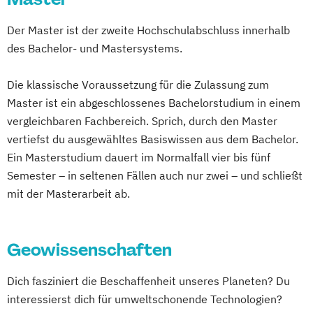
Montanmaschinenbau
Recyclingtechnik
Elektrotechnik-Toningenieur
Biologie
Der Master ist der zweite Hochschulabschluss innerhalb
Responsible Consumption and Production
Elektrotechnik-Wirtschaft
Geodäsie
Biologie und Umweltkunde (Lehramt)
des Bachelor- und Mastersystems.
Rohstoffgewinnung und Tunnelbau
Geomatics Science
Geosciences
Biotechnology
Rohstoffingenieurwesen
Geospatial Technologies
Bosnisch/Kroatisch/Serbisch (Lehramt)
Die klassische Voraussetzung für die Zulassung zum
Rohstoffverarbeitung
Geowissenschaften
Informatik
Burgendlandkroatisch/Kroatisch (Lehramt)
Master ist ein abgeschlossenes Bachelorstudium in einem
Safety and Disaster Management
Informatik (Lehramt)
vergleichbaren Fachbereich. Sprich, durch den Master
Sustainable Materials
Information and Computer Engineering
Chemical and Pharmaceutical Engineering
vertiefst du ausgewähltes Basiswissen aus dem Bachelor.
Sustainable Mineral and Metal Processing
Maschinenbau
Mathematik
Chemie
Chemie (Lehramt)
Ein Masterstudium dauert im Normalfall vier bis fünf
Engineering
Molekularbiologie
Cultural Sociology
Semester – in seltenen Fällen auch nur zwei – und schließt
Umwelt- und Klimaschutztechnik
Molekulare Mikrobiologie
mit der Masterarbeit ab.
Darstellende Geometrie (Lehramt)
Werkstoffwissenschaft
Nachhaltiges Bauen
Deutsch (Lehramt)
New Austrian Tunneling Method
Deutsche Philologie des Mittelalters und
Geowissenschaften
Engineering (NATM)
der Frühen Neuzeit
Paper and Pulp Technology
Digitale Geisteswissenschaften
Dich fasziniert die Beschaffenheit unseres Planeten? Du
Pflanzenwissenschaften
Physik
Dolmetschen
Economics
interessierst dich für umweltschonende Technologien?
Softwareentwicklung-Wirtschaft
Englisch (Lehramt)