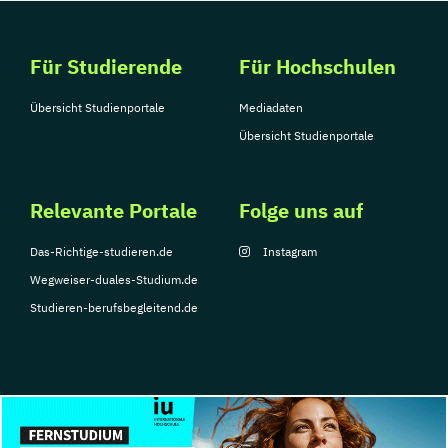
Neuroscience EPOCAN
Europäisches und Internationales
Für Studierende
Für Hochschulen
Wirtschaftsrecht
Evidence-Based Public Health und
Übersicht Studienportale
Mediadaten
Gesundheitsmanagement
Übersicht Studienportale
Executive Impact
Executive MBA
Facility Management
Relevante Portale
Facility Management und
Folge uns auf
Projektentwicklung
Das-Richtige-studieren.de
Instagram
Fire Safety Management
Fotografie
Wegweiser-duales-Studium.de
Fundamentals of Accounting & Financial
Studieren-berufsbegleitend.de
Management
Führungskommunikation
Gait Diagnostics and Therapy
Game Design: Theories & Applications
Game Studies
© Copyright 2026, TarGroup Media GmbH