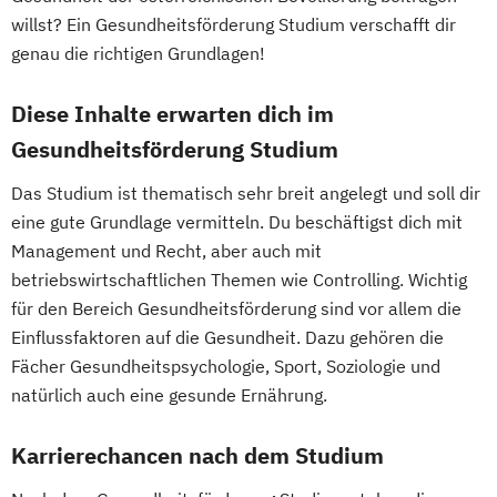
Wirtschaftspsychologie
Management
willst? Ein Gesundheitsförderung Studium verschafft dir
Psychosoziale Beratung und
Business Improvisation und Kreativität
genau die richtigen Grundlagen!
Gesundheitsförderung
Business Planning for Health Professionals
Recht im Notariat
Diese Inhalte erwarten dich im
Smart Building Technologies (EN)
Chiropraktik
Gesundheitsförderung Studium
Social Design & Sustainable Innovation
Chorleiten - in Theorie und Praxis
Das Studium ist thematisch sehr breit angelegt und soll dir
(EN)
Circular and Return Migration Management
eine gute Grundlage vermitteln. Du beschäftigst dich mit
Soziale Arbeit
Management und Recht, aber auch mit
Strategic Communication & Leadership
Clinical and Community Health Nursing
betriebswirtschaftlichen Themen wie Controlling. Wichtig
Strategic Design (EN)
Content- und Community-Management
für den Bereich Gesundheitsförderung sind vor allem die
Supply Chain Management (DE/EN)
Controlling in Bauunternehmen und
Einflussfaktoren auf die Gesundheit. Dazu gehören die
Systemische Beratung und Management
Bauprojekten
Fächer Gesundheitspsychologie, Sport, Soziologie und
Tanz- und Bewegungstherapie (DE/EN)
Corporate Law / M&A |
natürlich auch eine gesunde Ernährung.
UX Design and Content Creation (EN)
Kooperationsprogramm mit der MANZ
User Experience (UX) and Data-Driven
Rechtsakademie
Karrierechancen nach dem Studium
Design (EN)
Counter-Terrorism
CVE and Intelligence