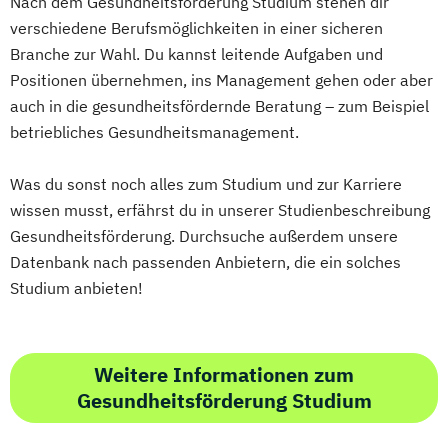
Nach dem Gesundheitsförderung Studium stehen dir
VR & Game Development (DE/EN)
Crossmediale Ausstellungsentwicklung
verschiedene Berufsmöglichkeiten in einer sicheren
Virtual Reality & Game Development -
Cultural Property Protection and Disaster
Branche zur Wahl. Du kannst leitende Aufgaben und
Virtual & Mixed Reality / Game
Response
Positionen übernehmen, ins Management gehen oder aber
Programming
Darmgesundheit
Data Economy Law
auch in die gesundheitsfördernde Beratung – zum Beispiel
Water Technology (EN)
Datenmanagement – Data Steward
betriebliches Gesundheitsmanagement.
Wirtschaftsingenieurwesen (DE/EN)
Demenzstudien
Wirtschaftsrecht
World Music (EN)
Design Thinking und Transdisziplinarität
Was du sonst noch alles zum Studium und zur Karriere
Design digitaler Lern- und Bildungsräume
wissen musst, erfährst du in unserer Studienbeschreibung
Digital Marketing & Customer Experience
Gesundheitsförderung. Durchsuche außerdem unsere
Datenbank nach passenden Anbietern, die ein solches
Digitale Kulturvermittlung in Museen und
Studium anbieten!
Sammlungsinstitutionen
Digitale Transformation
Digitale Transformation in Wirtschaft und
Weitere Informationen zum
Verwaltung
Gesundheitsförderung Studium
Digitales Bauen
Digitales Sammlungswesen