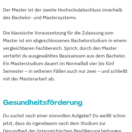
Medien- und Kommunikations­management
Basales und mittleres Pflegemanagement
Internationale Wirtschaftsbeziehungen
Radiologietechnologie
Soziale Arbeit
Der Master ist der zweite Hochschulabschluss innerhalb
Bau- und Bauvertragsrecht
Internationales Weinmarketing
Soziale Arbeit: Entwickeln und Gestalten
des Bachelor- und Mastersystems.
Medienkommunikation und
Bauablaufplanung und Kostenermittlung in
Logopädie
Nachhaltige Energiesysteme
Studyxplore Orientierungsstudienjahr
Medienproduktion
digitalen Bauprojekten
Physiotherapie
Radiologietechnologie
Sustainable Real Estate Management
Die klassische Voraussetzung für die Zulassung zum
Medizinische Ernährungswissenschaft und
Baubetrieb und Baurecht
Software Engineering und vernetzte
Master ist ein abgeschlossenes Bachelorstudium in einem
Systems Design (EN)
Ernährungstherapie
Bauphysik und Gebäudesimulation
Systeme
vergleichbaren Fachbereich. Sprich, durch den Master
Systems Engineering (DE/EN)
Mobility and Automotive Industry (EN)
Bauprozessmanagement
Soziale Arbeit
Wirtschaftsinformatik
vertiefst du ausgewähltes Basiswissen aus dem Bachelor.
Wirtschaft - Business Management
Musikproduktion (DE/EN)
Musiktherapie
Baustellenmanagement
Ein Masterstudium dauert im Normalfall vier bis fünf
Wirtschaft - Digital Business Management
Pflege | ausbildungsbegleitend
Bedürfnisgerechte Begleitung von
Semester – in seltenen Fällen auch nur zwei – und schließt
Wirtschaft - Digital Marketing & Sales (EN)
Photography (EN)
Menschen mit Demenz
mit der Masterarbeit ab.
Wirtschaft - Digital Tax & Accounting
Physician Assistant (mit Vorausbildung)
Bewegungsentwicklung
Wirtschaft - Hotel Management
Physiotherapie
Popularmusik (DE/EN)
Bildungsmanagement
Bildwissenschaft
Wirtschaft - Intercultural Management (EN)
Gesundheitsförderung
Produktdesign - Automobildesign (EN/DE)
Bilingual Teaching and Learning
Biotech
Produktdesign - Industriedesign (EN/DE)
Pharma & MedTech Management
Wirtschaft - Public Management
Du suchst nach einer sinnvollen Aufgabe? Du weißt schon
Projektmanagement Bau
Psychologie
Brandschutz
Building Innovation
jetzt, dass du irgendwann nach dem Studium zur
Wirtschaft - Wirtschaftspsychologie
Psychologie – Schwerpunkt:
Business Controlling & Financial
Gesundheit der österreichischen Bevölkerung beitragen
Wirtschaftsingenieurwesen