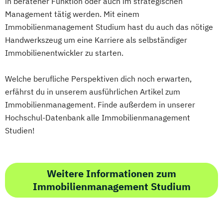
in beratener Funktion oder auch im strategischen
EU Regulatory Affairs
Management tätig werden. Mit einem
Educational Leadership - Professionelles
Immobilienmanagement Studium hast du auch das nötige
Schulmanagement
Handwerkszeug um eine Karriere als selbständiger
Educational Leadership – Professionelles
Immobilienentwickler zu starten.
Schulmanagement AE
Emergency Planning in Cultural Property
Welche berufliche Perspektiven dich noch erwarten,
Protection
erfährst du in unserem ausführlichen Artikel zum
Emerging Technologies
Immobilienmanagement. Finde außerdem in unserer
Energie Autarkie Coach
Hochschul-Datenbank alle Immobilienmanagement
Energie Effizienz Manager_in
Studien!
Energy Innovation
Entrepreneurship in Digital Health (EDITH)
Epidemiology and Brain Health
Weitere Informationen zum
Ernährung und Sport
Immobilienmanagement Studium
European Program of Clinical Autonomic
Neuroscience EPOCAN