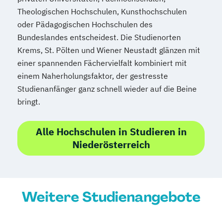
Grundlagen im Veränderungsmanagement
Theologischen Hochschulen, Kunsthochschulen
HR Management &
oder Pädagogischen Hochschulen des
Organisationspsychologie
Bundeslandes entscheidest. Die Studienorten
HR: Candidate Experience & Recruiting
Krems, St. Pölten und Wiener Neustadt glänzen mit
HR: Strategisches Personalmanagement
einer spannenden Fächervielfalt kombiniert mit
Reporting & Analytics
einem Naherholungsfaktor, der gestresste
Healthcare Management
Studienanfänger ganz schnell wieder auf die Beine
Immobilien und Facility Management
bringt.
Innovation Management
Innovative Werkzeuge des
Alle Hochschulen in Studieren in
Bauprozessmanagements
Niederösterreich
International Business
International Business Law
International Real Estate Valuation
Weitere Studienangebote
International Relations
Jazz in Contemporary Music