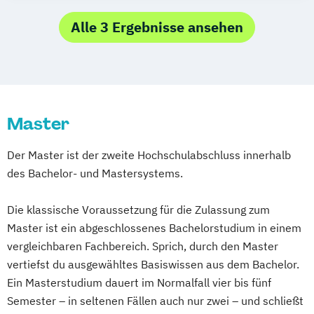
Bau- und Bauvertragsrecht
Bilanzbuchhaltung
Lebensmittel-Produktentwicklung &
Bauablaufplanung und Kostenermittlung in
Bildungs- und Berufsberatung
Alle 3 Ergebnisse ansehen
Ressourcenmanagement
digitalen Bauprojekten
Business & Engineering
Logopädie
Mechatronik
Baubetrieb und Baurecht
Business Management
Mechatronik - Mikrosystemtechnik
Bauphysik und Gebäudesimulation
Corporate Governance and Management
MedTech – Functional Imaging
Bauprozessmanagement
Designing Digital Business
Film
Conventional & Ion Radiotherapy (EN)
Master
Baustellenmanagement
TV und Media
Nachhaltige Produktion &
Bedürfnisgerechte Begleitung von
Global Sales and Marketing
Kreislaufwirtschaft
Der Master ist der zweite Hochschulabschluss innerhalb
Menschen mit Demenz
Handelsmanagement
Personal
Organisation & Strategie
des Bachelor- und Mastersystems.
Bewegungsentwicklung
Human Resources Management
Polizeiliche Führung
Praxisanleitung
Bildungsmanagement
Bildwissenschaft
Integrales Gebäude- und
Produktmarketing & Projektmanagement
Die klassische Voraussetzung für die Zulassung zum
Bilingual Teaching and Learning
Biotech
Energiemanagement
Pädagogisch-Didaktischer Lehrgang für
Master ist ein abgeschlossenes Bachelorstudium in einem
Pharma & MedTech Management
Management in Information and Business
Lehrende des Exekutivdienstes
vergleichbaren Fachbereich. Sprich, durch den Master
Brandschutz
Building Innovation
Technologies
vertiefst du ausgewähltes Basiswissen aus dem Bachelor.
Radiologietechnologie
Business Controlling & Financial
Management und IT
Ein Masterstudium dauert im Normalfall vier bis fünf
Regenerative Energiesysteme &
Management
Marketing und Verkauf
Semester – in seltenen Fällen auch nur zwei – und schließt
technisches Energiemanagement