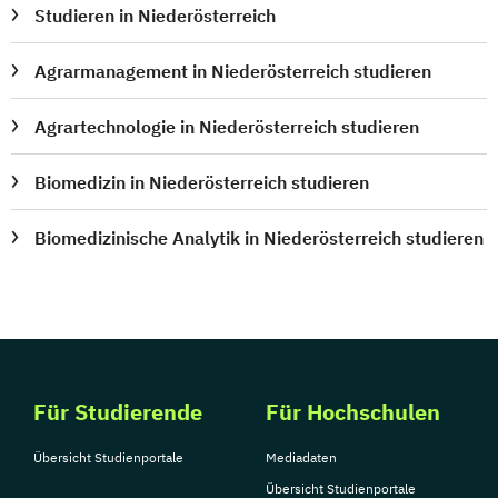
KI-Management
KI-Service Design
Studieren in Niederösterreich
Kernkompetenzen der Sozialen Arbeit
Klinische Ernährungsmedizin
Agrarmanagement in Niederösterreich studieren
Kommunalrecht
Agrartechnologie in Niederösterreich studieren
Kommunikationsmanagement
Konduktive Förderung
Biomedizin in Niederösterreich studieren
Konservative Behandlungsmethoden am
Bewegungsapparat
Biomedizinische Analytik in Niederösterreich studieren
Kontinenz- und Stomaberatung
Kritische Kulturvermittlung
Leadership
Leadership & Management
Leadership und Management für
Healthcare Professionals
Für Studierende
Für Hochschulen
Lean Administration
Lean Healthcare Management
Übersicht Studienportale
Mediadaten
Lean Operations Management
Übersicht Studienportale