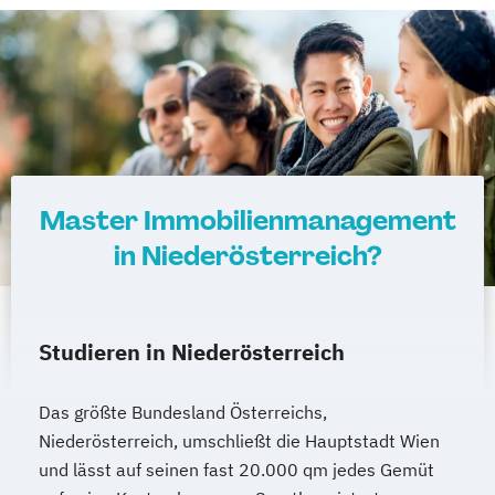
Europäisches und Internationales
Wirtschaftsrecht
Evidence-Based Public Health und
Gesundheitsmanagement
Executive Impact
Executive MBA
Facility Management
Facility Management und
Master Immobilienmanagement
Projektentwicklung
in Niederösterreich?
Fire Safety Management
Fotografie
Fundamentals of Accounting & Financial
Management
Führungskommunikation
Studieren in Niederösterreich
Gait Diagnostics and Therapy
Game Design: Theories & Applications
Das größte Bundesland Österreichs,
Game Studies
Niederösterreich, umschließt die Hauptstadt Wien
und lässt auf seinen fast 20.000 qm jedes Gemüt
Game Studies Fundamentals