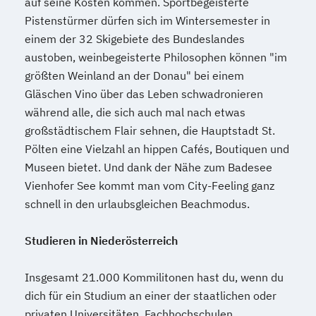
auf seine Kosten kommen. Sportbegeisterte
Game-based Education
Gartentherapie
Pistenstürmer dürfen sich im Wintersemester in
Gebäudeautomation
einem der 32 Skigebiete des Bundeslandes
Gebäudetechnik - HKL
austoben, weinbegeisterte Philosophen können "im
Geistiges Eigentum und Wettbewerb
größten Weinland an der Donau" bei einem
General Management
Gläschen Vino über das Leben schwadronieren
General Management College
während alle, die sich auch mal nach etwas
Generative KI
Gesundheitspädagogik
großstädtischem Flair sehnen, die Hauptstadt St.
Global Competences and Management
Pölten eine Vielzahl an hippen Cafés, Boutiquen und
Grundlagen der Kommunikation
Museen bietet. Und dank der Nähe zum Badesee
Grundlagen des Modellierens digitaler
Vienhofer See kommt man vom City-Feeling ganz
Bauprojekte
schnell in den urlaubsgleichen Beachmodus.
Grundlagen des österreichischen und
Studieren in Niederösterreich
europäischen Rechts
Grundlagen im Projektmanagement
Insgesamt 21.000 Kommilitonen hast du, wenn du
Grundlagen im Prozess- und
dich für ein Studium an einer der staatlichen oder
Qualitätsmanagement
privaten Universitäten, Fachhochschulen,