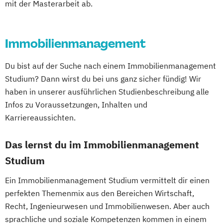
Business Improvisation und Kreativität
mit der Masterarbeit ab.
Personalmanagement
Robotik
Business Planning for Health Professionals
Führung und Organisation
Softwaretechnik & Digitaler Systembau
Real Estate Management
Strategisches Marketing &
Immobilienmanagement
Chiropraktik
Wirtschaftsingenieurwesen
Kampagnenmanagement
Chorleiten - in Theorie und Praxis
Strategisches Sicherheitsmanagement
Du bist auf der Suche nach einem Immobilienmanagement
Circular and Return Migration Management
Sustainable Finance & Digital
Studium? Dann wirst du bei uns ganz sicher fündig! Wir
Transformation (EN)
haben in unserer ausführlichen Studienbeschreibung alle
Clinical and Community Health Nursing
Training & Sport
Infos zu Voraussetzungen, Inhalten und
Content- und Community-Management
Karriereaussichten.
Vorbereitungslehrgang Bachelor (Studieren
Controlling in Bauunternehmen und
ohne Matura)
Bauprojekten
Das lernst du im Immobilienmanagement
Wirtschaftsberatung
Corporate Law / M&A |
Studium
Wirtschaftsingenieur
Kooperationsprogramm mit der MANZ
Wirtschaftskriminalität & Cyber Crime
Ein Immobilienmanagement Studium vermittelt dir einen
Rechtsakademie
perfekten Themenmix aus den Bereichen Wirtschaft,
Counter-Terrorism
CVE and Intelligence
Recht, Ingenieurwesen und Immobilienwesen. Aber auch
Crossmediale Ausstellungsentwicklung
sprachliche und soziale Kompetenzen kommen in einem