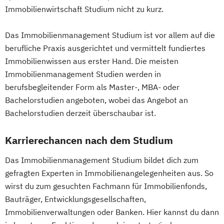
Cultural Property Protection and Disaster
Immobilienwirtschaft Studium nicht zu kurz.
Response
Darmgesundheit
Data Economy Law
Das Immobilienmanagement Studium ist vor allem auf die
Datenmanagement – Data Steward
berufliche Praxis ausgerichtet und vermittelt fundiertes
Demenzstudien
Immobilienwissen aus erster Hand. Die meisten
Design Thinking und Transdisziplinarität
Immobilienmanagement Studien werden in
berufsbegleitender Form als Master-, MBA- oder
Design digitaler Lern- und Bildungsräume
Bachelorstudien angeboten, wobei das Angebot an
Digital Marketing & Customer Experience
Bachelorstudien derzeit überschaubar ist.
Digitale Kulturvermittlung in Museen und
Sammlungsinstitutionen
Karrierechancen nach dem Studium
Digitale Transformation
Digitale Transformation in Wirtschaft und
Das Immobilienmanagement Studium bildet dich zum
Verwaltung
gefragten Experten in Immobilienangelegenheiten aus. So
Digitales Bauen
wirst du zum gesuchten Fachmann für Immobilienfonds,
Bauträger, Entwicklungsgesellschaften,
Digitales Sammlungswesen
Immobilienverwaltungen oder Banken. Hier kannst du dann
Digitalisierungspädagogik