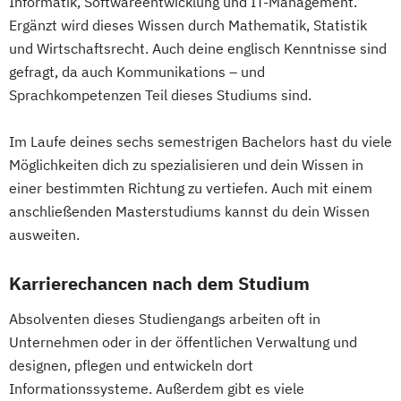
Information Science (GLOMIS)
Informatik, Softwareentwicklung und IT-Management.
Psychologie
Public Health
Wirtschaftsingenieurwesen Produktion
Ergänzt wird dieses Wissen durch Mathematik, Statistik
Griechisch
Griechisch (Lehramt)
Public Management
Wirtschaftsingenieurwesen für Ingenieure
und Wirtschaftsrecht. Auch deine englisch Kenntnisse sind
Grundlagen theologischer Wissenschaft
Public Management für
Wirtschaftsingenieurwesen für
gefragt, da auch Kommunikations – und
Inclusive Education
Industrial Ecology
Verwaltungsfachangestellte
Sprachkompetenzen Teil dieses Studiums sind.
Wirtschaftswissenschaftler
Informatik (Lehramt)
Public Relations und Kommunikation
Wirtschafts­ingenieur­wesen
Instrumentalmusikerziehung (Lehramt)
Im Laufe deines sechs semestrigen Bachelors hast du viele
Pädagogik
Pädagogik
Fahrzeugtechnik
Interdisziplinäre Geschlechterstudien
Möglichkeiten dich zu spezialisieren und dein Wissen in
Bildungsberatung und Leitung
Wirtschafts­ingenieur­wesen Informatik
Interdisziplinäres Doktorat an der URBI
einer bestimmten Richtung zu vertiefen. Auch mit einem
Robotics (DE/EN)
Social Media
Wirtschafts­ingenieur­wesen
Fakultät
anschließenden Masterstudiums kannst du dein Wissen
Software Engineering (EN)
Kunststofftechnik
Italienisch (Lehramt)
ausweiten.
Softwareentwicklung (DE/EN)
Wirtschafts­ingenieur­wesen Künstliche
Jüdische Studien – Geschichte jüdischer
Soziale Arbeit
Intelligenz
Kulturen
Karrierechancen nach dem Studium
Soziale Arbeit Schwerpunkt Kinder und
Wirtschafts­ingenieur­wesen Lebensmittel
Katholische Fachtheologie
Absolventen dieses Studiengangs arbeiten oft in
Jugendliche
Wirtschafts­ingenieur­wesen Logistik
Katholische Religion (Lehramt)
Unternehmen oder in der öffentlichen Verwaltung und
Sozialmanagement
Wirtschafts­ingenieur­wesen Mechatronik
Katholische Religionspädagogik
designen, pflegen und entwickeln dort
Sozialpädagogik und Inklusion
Wirtschafts­ingenieur­wesen Medizintechnik
Katholische Theologie
Informationssysteme. Außerdem gibt es viele
Sportmanagement