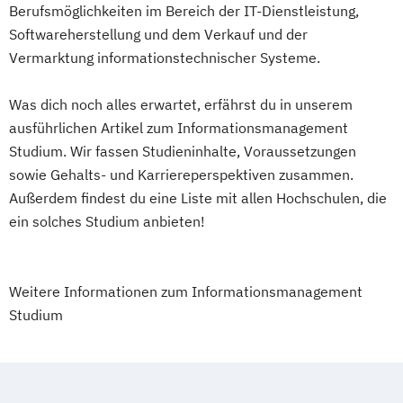
Konferenzdolmetschen
Kunstgeschichte
Berufsmöglichkeiten im Bereich der IT-Dienstleistung,
Supply Chain Management
Wirtschafts­ingenieur­wesen
Latein
Latein (Lehramt)
Softwareherstellung und dem Verkauf und der
Tourismusmanagement
UX Design
Verfahrenstechnik
Leadership – eigenverantwortlich Handeln
Vermarktung informationstechnischer Systeme.
Umweltingenieurwesen
Vertragsrecht
Zukunftsmanagement
in Gesellschaft und Wirtschaft
Wirtschaftsinformatik (DE/EN)
Mastermodul International Peacebuilding
Was dich noch alles erwartet, erfährst du in unserem
Wirtschaftsingenieurwesen
and Conflict Transition
ausführlichen Artikel zum Informationsmanagement
Wirtschaftsingenieurwesen Medizintechnik
Studium. Wir fassen Studieninhalte, Voraussetzungen
Mathematics
Mathematik
sowie Gehalts- und Karriereperspektiven zusammen.
Mathematik (Lehramt)
Molekularbiologie
Wirtschaftspsychologie (DE/EN)
Außerdem findest du eine Liste mit allen Hochschulen, die
Molekulare Mikrobiologie
Wirtschaftsrecht
Ökonom/in
ein solches Studium anbieten!
Musikerziehung (Lehramt)
Musikologie
Nachhaltige Stadt- und
Regionalentwicklung
Weitere Informationen zum Informationsmanagement
Naturwissenschaften Doktoratsstudium
Studium
Naturwissenschaftliches Doktorat an der
URBI Fakultät
Pflanzenwissenschaften