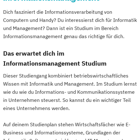
Europäische Ethnologie
Mediation und Konfliktmanagement
und Produktkennzeichnung
Französisch (Lehramt)
Dich fasziniert die Informationsverarbeitung von
Mediendesign
Medieninformatik
New Venture Management
Geisteswissenschaftliches Doktorat an der
Computern und Handy? Du interessierst dich für Informatik
Medienmanagement
Professional Software Engineering
URBI Fakultät
und Management? Dann ist ein Studium im Bereich
Medizinische Informatik
Medizintechnik
Prozesssimulation in der
Gender Studies
Geographie
Informationsmanagement genau das richtige für dich.
Modemanagement
Verfahrenstechnik
Geographie und Wirtschaftskunde
Nachhaltiges Management
New Work
Regenerative Energietechnik
Das erwartet dich im
(Lehramt)
Online Marketing
Technikfolgen­abschätzung
Geosciences
Geospatial Technologies
Informationsmanagement Studium
Online Marketing (DE/EN)
Technische Betriebswirtschaft
Geowissenschaften
Germanistik
Dieser Studiengang kombiniert betriebswirtschaftliches
Personalentwicklung
Technische Informatik
Geschichte
Wissen mit Informatik und Management. Im Studium lernst
Personalmanagement
Wasserstofftechnologien
Geschichte des südöstlichen Europa
wie du wie du Informations- und Kommunikationssysteme
Personalmanagement (DE/EN)
Pflege
Wirtschaftsinformatik
Geschichte
in Unternehmen steuerst. So kannst du ein wichtiger Teil
Pflegemanagement
Pflegepädagogik
Wirtschaftsingenieurwesen
Sozialkunde und Politische Bildung
eines Unternehmens werden.
Physiotherapie
Wirtschaftsingenieurwesen
(Lehramt)
Product Management (DE/EN)
Baumanagement
Global Studies
Auf deinem Studienplan stehen Wirtschaftsfächer wie E-
Produktdesign
Wirtschaftsingenieurwesen Erneuerbare
Global Studies on Management and
Business und Informationssysteme, Grundlagen der
Projektmanagement (DE/EN)
Energien