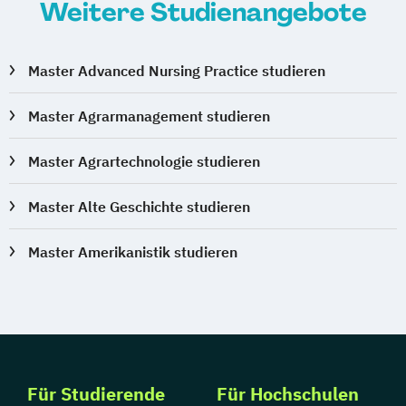
PhD Law and Politics
Weitere Studienangebote
Pharmazeutische Wissenschaften
Philosophie
Physics
Physik
Political
Master Advanced Nursing Practice studieren
Economic and Legal Philosophy (PELP)
Politische und Empirische Ökonomik
Master Agrarmanagement studieren
Psychologie
Psychologie/Philosophie (Lehramt)
Master Agrartechnologie studieren
Pädagogik
Rechtswissenschaften
Rechtswissenschaften Doktoratsstudium
Master Alte Geschichte studieren
Religionswissenschaft
Master Amerikanistik studieren
Religionswissenschaft Doktoratsstudium
Romanistik (Französisch)
Romanistik (Italienisch)
Romanistik (Spanisch)
Romanistik Master (Französisch
Italienisch
Spanisch)
Russisch
Für Studierende
Für Hochschulen