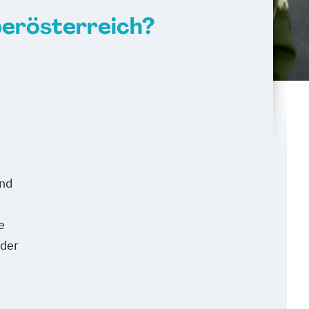
erösterreich?
and
e
oder