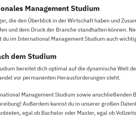
ationales Management Studium
Kommunikation
ger, die den Überblick in der Wirtschaft haben und Zu
anizations
ffen und dem Druck der Branche standhalten können. Ne
g
u im International Management Studium auch wichtige 
ach dem Studium
dium bereitet dich optimal auf die dynamische Welt der
s
andel vor permanenten Herausforderungen steht.
neering (EN)
ernational Management Studium sowie anschließenden Be
chnik
hreibung! Außerdem kannst du in unserer großen Daten
ement
anbieten, egal ob Bachelor oder Master, egal ob Vollzei
ikation
lligence