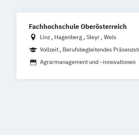
Fachhochschule Oberösterreich
Linz
Hagenberg
Steyr
Wels
Vollzeit
Berufsbegleitendes Präsenzs
Duales Studium
Agrarmanagement und –innovationen
Agrartechnologie und -management
Angewandte Energietechnik
Anlagen
Applied Technologies for Medical Diag
Architektur
Artificial Intelligence Sol
Automatisierungstechnik
Automotive
Automotive Mechatronics and Manage
Bauingenieurwesen im Hochbau
Bio- und Umwelttechnik
Controlling