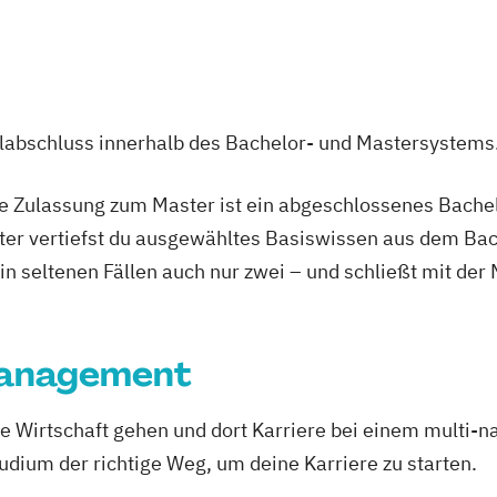
ent
ulabschluss innerhalb des Bachelor- und Mastersystems
u
ie Zulassung zum Master ist ein abgeschlossenes Bache
n Science
ter vertiefst du ausgewähltes Basiswissen aus dem Bac
 in seltenen Fällen auch nur zwei – und schließt mit der
Management
ment
ie Wirtschaft gehen und dort Karriere bei einem multi-
EN)
Innovation
dium der richtige Weg, um deine Karriere zu starten.