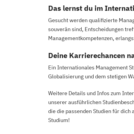
Interactive Media (EN)
Das lernst du im Intern
Internationales Logistik-Management
Wissen
Medien
Gesucht werden qualifizierte Mana
Leading Transformation for Impact Org
souverän sind, Entscheidungen tre
Lebensmitteltechnologie und Ernährun
Managementkompetenzen, erlangst d
Leichtbau und Composite-Werkstoffe
Lightweight and Materials Engineering
Deine Karrierechancen n
Logistik Engineering und Management
Ein Internationales Management Stu
Managing Nonprofit and Public Service
Marketing und Digital Business
Globalisierung und dem stetigen W
Mechatronik/Wirtschaft
Medical Engi
Medientechnik und -design
Weitere Details und Infos zum Int
Medizin- und Bioinformatik
Medizinte
unserer ausführlichen Studienbesc
Mobile Computing
Operations Manag
die die passenden Studien für dich 
Produktdesign und Technische Kommun
Studium!
Prozessmanagement und Business Inte