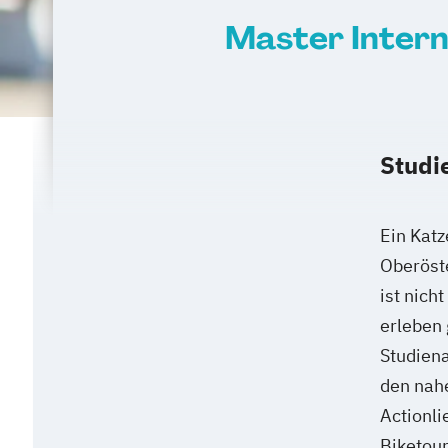
Master Inter
Studi
Ein Katz
Oberöst
ist nich
erleben 
Studiena
den nah
Actionli
Biketour