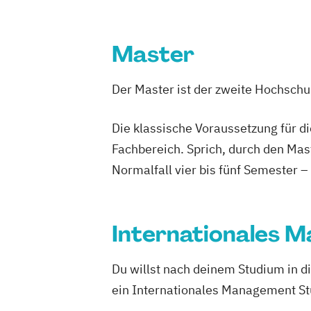
Rechnungswesen und Finanzmanagem
Data Science und Engineering
Design of Digital Products
Digital Arts
Master
Digital Business Management
Electrical Engineering (EN)
Der Master ist der zweite Hochsch
Embedded Systems Design
EntwicklungsingenieurIn Maschinenba
Die klassische Voraussetzung für d
Global Sales and Marketing (EN)
Gree
Fachbereich. Sprich, durch den Mas
Hardware-Software-Design
Normalfall vier bis fünf Semester –
Human Enhancement and Ethics
Human Resource Management
Human-Centered Computing
Internationales 
Information Engineering und -Manage
Information Security Management
Du willst nach deinem Studium in d
Innovation and Product Management (
ein Internationales Management Stu
Product & Engineering Management