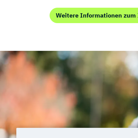
Robotic Systems Engineering
Sichere Informationssysteme
Smart E
Weitere Informationen zum
Smart Production und Management
Software Engineering
Sozial-
Public- und Nonprofit-Management
So
Supply Chain Management
Sustainable Energy Systems (EN)
Sustainable Solutions
Verfahrenstechnische Produktion
Werkstoffwissenschaften und Fertigun