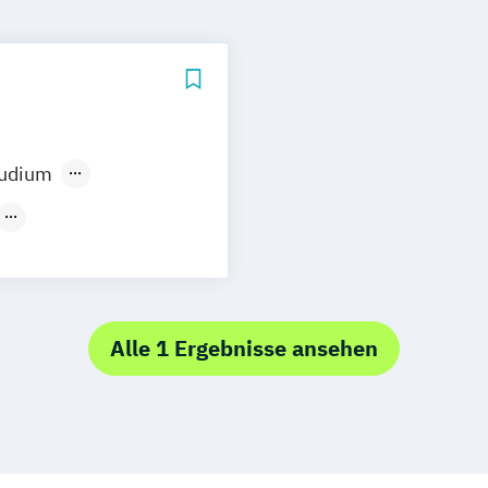
tudium
bau
nostics
utions
Alle 1 Ergebnisse ansehen
 Computing
ment (EN)