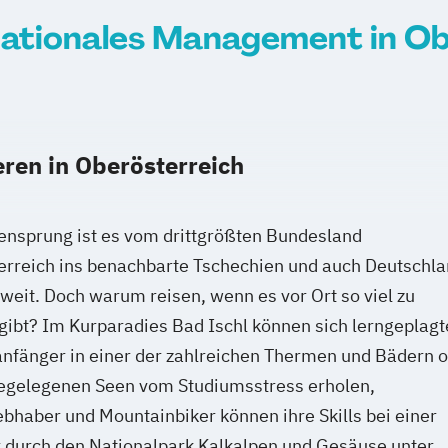
nationales Management in Ob
eren in Oberösterreich
ensprung ist es vom drittgrößten Bundesland
erreich ins benachbarte Tschechien und auch Deutschl
t weit. Doch warum reisen, wenn es vor Ort so viel zu
gibt? Im Kurparadies Bad Ischl können sich lerngeplagt
nfänger in einer der zahlreichen Thermen und Bädern 
egelegenen Seen vom Studiumsstress erholen,
ebhaber und Mountainbiker können ihre Skills bei einer
 durch den Nationalpark Kalkalpen und Gesäuse unter