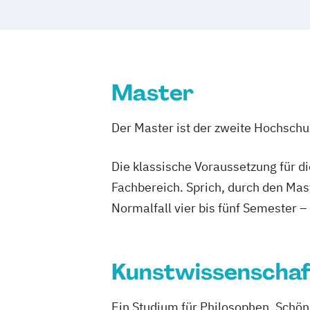
Kunstwissenschaft - Philosophie
Kunstwissenschaft und Philosophie
Ph
Psychologie und Philosophie (Lehramt)
Religion in Kultur und Gesellschaft
Spezialisierung Religion und Schule (L
Master
Der Master ist der zweite Hochsch
Die klassische Voraussetzung für d
Fachbereich. Sprich, durch den Mas
Normalfall vier bis fünf Semester –
Kunstwissenscha
Ein Studium für Philosophen, Schön