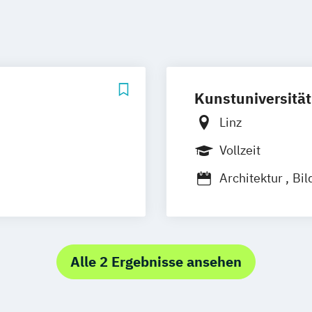
Kunstuniversität
Linz
Vollzeit
Architektur
Bil
Fashion & Tech
Grafik-Design u
Interface Cultu
Mediengestaltu
Alle 2 Ergebnisse ansehen
Plastische Konz
chaft
Postdigital Luth