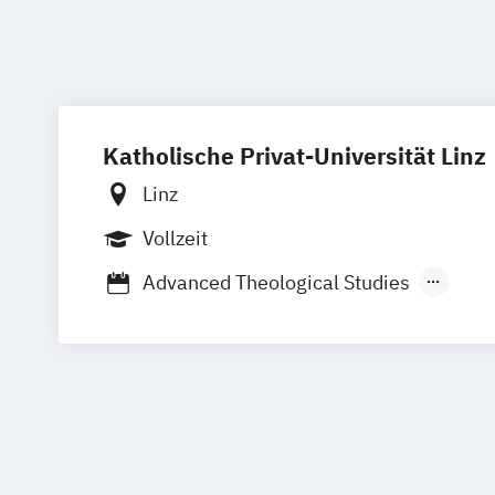
Katholische Privat-Universität Linz
Linz
Vollzeit
Advanced Theological Studies
Grundlagen christlicher Theologie
Katholische Religion (Lehramt)
Katholische Religionspädagogik
Katholische Theologie
Katholische Theologie (Lizenziat)
Katholischen Theologie
Kunstwissens