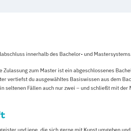
Textil · Kunst · 
ilosophie
Visuelle Kommun
Zeitbasierte Me
Zeitbasierte un
ehramt)
ulabschluss innerhalb des Bachelor- und Mastersystems
ie Zulassung zum Master ist ein abgeschlossenes Bache
ter vertiefst du ausgewähltes Basiswissen aus dem Bac
 in seltenen Fällen auch nur zwei – und schließt mit der
ft
geister und jene, die sich gerne mit Kunst umgeben und