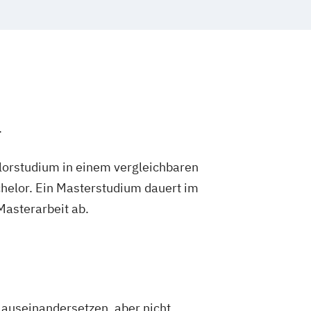
Design
ikation (Grafikdesign & Fotografie)
dien
d Interaktive Medienkunst
.
lorstudium in einem vergleichbaren
helor. Ein Masterstudium dauert im
 Masterarbeit ab.
 auseinandersetzen, aber nicht