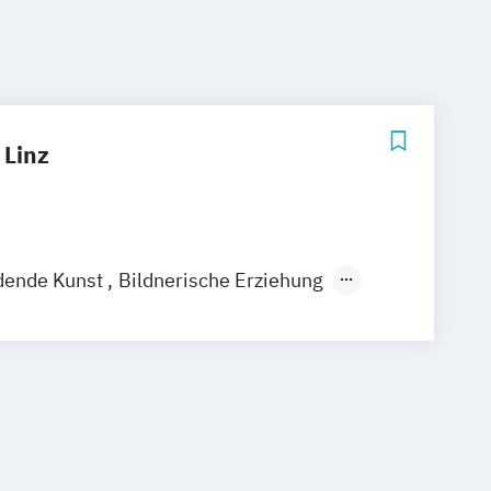
 Linz
dende Kunst
Bildnerische Erziehung
nology
Gestaltung: Technik.Textil
nd Fotografie
Industrial Design
res
Kulturwissenschaften
ng
Medienkultur- und Kunsttheorien
eptionen / Keramik
erie
Raum & Designstrategien