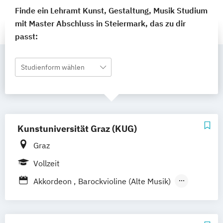
Finde ein Lehramt Kunst, Gestaltung, Musik Studium
mit Master Abschluss in Steiermark, das zu dir
passt:
Studienform wählen
Kunstuniversität Graz (KUG)
Graz
Vollzeit
Akkordeon
Barockvioline (Alte Musik)
Basstuba
Blockflöte (Alte Musik)
Bühnengestaltung
Cembalo (Alte Musik)