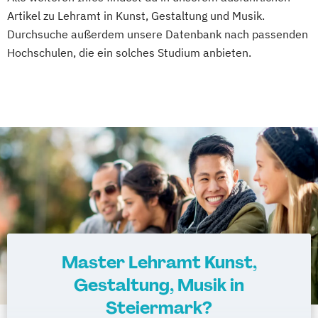
Russisch (Lehramt)
Artikel zu Lehramt in Kunst, Gestaltung und Musik.
Slowenisch (Lehramt)
Durchsuche außerdem unsere Datenbank nach passenden
Spanisch (Lehramt)
Hochschulen, die ein solches Studium anbieten.
Spezialisierung Inklusive Pädagogik
(Lehramt)
Spezialisierung Vertiefende Katholische
Religionspädagogik für die Primarstufe
(Lehramt)
Technische und Textile Gestaltung
(Lehramt)
Türkisch
Master Lehramt Kunst,
Gestaltung, Musik in
Steiermark?