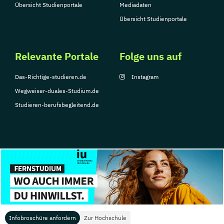
Übersicht Studienportale
Mediadaten
Übersicht Studienportale
Relevante Portale
Folge uns auf
Das-Richtige-studieren.de
Instagram
Wegweiser-duales-Studium.de
Studieren-berufsbegleitend.de
© Copyright 2026, TarGroup Media GmbH
Impressum
Über
Datenschutzerklärung
Nutzungsbedingungen
Barrier
uns
Infobroschüre anfordern
Zur Hochschule