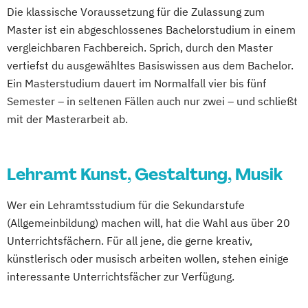
Kathol. und evangel. Kirchenmusik (Chor-
Geschichte
Die klassische Voraussetzung für die Zulassung zum
und Orchesterdirigieren - Gregorianik)
Sozialkunde und Politische Bildung
Master ist ein abgeschlossenes Bachelorstudium in einem
Kathol. und evangel. Kirchenmusik (Chor-
(Lehramt)
vergleichbaren Fachbereich. Sprich, durch den Master
und Orchesterdirigieren - Kirchliche
Griechisch (Lehramt)
vertiefst du ausgewähltes Basiswissen aus dem Bachelor.
Komposition)
Informatik (Lehramt)
Ein Masterstudium dauert im Normalfall vier bis fünf
Kathol. und evangel. Kirchenmusik (Orgel -
Instrumentalmusikerziehung (Lehramt)
Semester – in seltenen Fällen auch nur zwei – und schließt
Chor und Orchesterdirigieren)
mit der Masterarbeit ab.
Italienisch (Lehramt)
Kathol. und evangel. Kirchenmusik (Orgel -
Katholische Religion (Lehramt)
Gregorianik)
Latein (Lehramt)
Lehramt Kunst, Gestaltung, Musik
Kathol. und evangel. Kirchenmusik (Orgel -
Lehramt Primarstufe (versch.
Kirchliche Komposition)
Schwerpunkte)
Wer ein Lehramtsstudium für die Sekundarstufe
Klarinette
Klavier
Klavier-Duo
Lehramt Primarstufe - Inklusive Pädagogik
(Allgemeinbildung) machen will, hat die Wahl aus über 20
Klavier-Vokalbegleitung
Komposition
Förderbereich Sprechen
Unterrichtsfächern. Für all jene, die gerne kreativ,
Komposition und Musiktheorie
Sprache und Kommunikation
künstlerisch oder musisch arbeiten wollen, stehen einige
Kompositions- und Musiktheoriepädagogik
Lehramt Primarstufe - Inklusive Pädagogik
interessante Unterrichtsfächer zur Verfügung.
Förderbereich emotionale und soziale