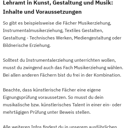
Kontrabass
Lehramt in Kunst, Gestaltung und Musik:
Entwicklung
Konzertgesang (Lied und Oratorium)
Lehramt Primarstufe - Inklusive Pädagogik
Inhalte und Voraussetzungen
Lehramt Instrumentalmusikerziehung
mit Fokus Behinderung
So gibt es beispielsweise die Fächer Musikerziehung,
Lehramt Musikerziehung
Musikologie
Lehramt Sekundarstufe Berufsbildung -
Instrumentalmusikerziehung, Textiles Gestalten,
Musiktheater (Oper)
Duale Ausbildung und Technisch-
Gestaltung - Technisches Werken, Mediengestaltung oder
Musiktheaterkorrepetition
Musiktheorie
gewerbliche Bildung
Bildnerische Erziehung.
Oboe
Orchesterdirigieren
Orgel
Lehramt Sekundarstufe Berufsbildung -
Performance Practice in Contemporary
Ergänzendes Studium
Solltest du Instrumentalerziehung unterrichten wollen,
Music
Lehramt Sekundarstufe Berufsbildung -
musst du zwingend auch das Fach Musikerziehung wählen.
Posaune
Saxofon
Schlaginstrumente
Ernährung
Bei allen anderen Fächern bist du frei in der Kombination.
Trompete
Viola
Violine
Violoncello
Lehramt Sekundarstufe Berufsbildung -
Information und Kommunikation
Beachte, dass künstlerische Fächer eine eigene
Eignungsprüfung voraussetzen. So musst du dein
Mathematik (Lehramt)
musikalische bzw. künstlerisches Talent in einer ein- oder
Musikerziehung (Lehramt)
mehrtägigen Prüfung unter Beweis stellen.
Physik (Lehramt)
Psychologie/Philosophie (Lehramt)
Alle weiteren Infos findest du in unserem ausführlichen