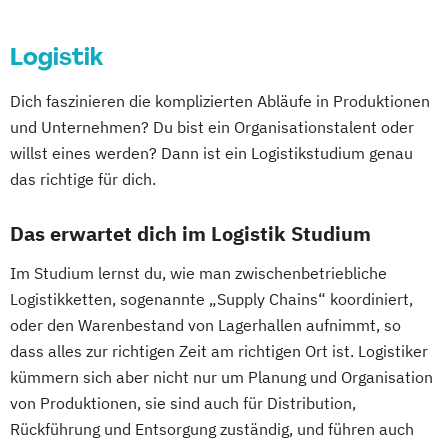
Gesundheitsförderung
Quantitative Asset and Risk Management
Mediendesign
Medieninformatik
Managing Nonprofit and Public Services
Global Strategic Decision Making
Recht im Notariat
(Englisch)
Medienmanagement
Marketing und Digital Business
Hebammen
IT & Mobile Security
Logistik
Smart Building Technologies (EN)
Technical Sales and Marketing
Medizinische Informatik
Medizintechnik
Mechatronik/Wirtschaft
IT Architecture
IT-Recht & Management
Social Design & Sustainable Innovation
Modemanagement
Dich faszinieren die komplizierten Abläufe in Produktionen
Medical Engineering (EN)
Industrial Design
(EN)
Nachhaltiges Management
New Work
und Unternehmen? Du bist ein Organisationstalent oder
Medientechnik und -design
Industrielle Mechatronik
Soziale Arbeit
Online Marketing
willst eines werden? Dann ist ein Logistikstudium genau
Medizin- und Bioinformatik
Industriewirtschaft / Industrial
Strategic Communication & Leadership
das richtige für dich.
Online Marketing (DE/EN)
Medizintechnik
Mobile Computing
Management
Strategic Design (EN)
Personalentwicklung
Operations Management
Informationsdesign
Interaction Design
Supply Chain Management (DE/EN)
Das erwartet dich im Logistik Studium
Personalmanagement
Produktdesign und Technische
International Industrial Management
Systemische Beratung und Management
Personalmanagement (DE/EN)
Pflege
Kommunikation
Im Studium lernst du, wie man zwischenbetriebliche
International Supply Management
Tanz- und Bewegungstherapie (DE/EN)
Pflegemanagement
Pflegepädagogik
Prozessmanagement und Business
Logistikketten, sogenannte „Supply Chains“ koordiniert,
Journalismus und Public Relations (PR)
UX Design and Content Creation (EN)
Physiotherapie
oder den Warenbestand von Lagerhallen aufnimmt, so
Intelligence
Lebensmittel: Produkt- und
User Experience (UX) and Data-Driven
Product Management (DE/EN)
dass alles zur richtigen Zeit am richtigen Ort ist. Logistiker
Robotic Systems Engineering
Prozessentwicklung
Design (EN)
Produktdesign
kümmern sich aber nicht nur um Planung und Organisation
Sichere Informationssysteme
Logopädie
Luftfahrt / Aviation
VR & Game Development (DE/EN)
von Produktionen, sie sind auch für Distribution,
Projektmanagement (DE/EN)
Smart Engineering
Luftverkehrsmanagement
Virtual Reality & Game Development -
Rückführung und Entsorgung zuständig, und führen auch
Psychologie
Public Health
Smart Production und Management
Management internationaler