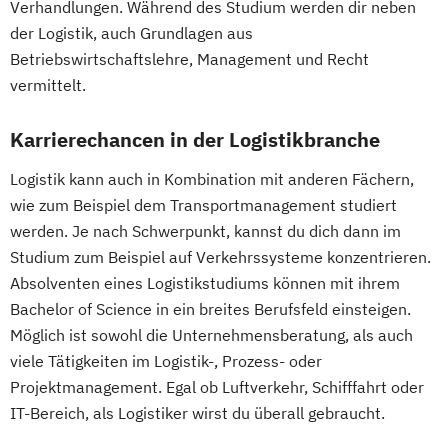
Virtual & Mixed Reality / Game
Verhandlungen. Während des Studium werden dir neben
Public Management
Software Engineering
Sozial-
Geschäftsprozesse
Programming
der Logistik, auch Grundlagen aus
Public Management für
Public- und Nonprofit-Management
Massenspektrometrie und molekulare
Betriebswirtschaftslehre, Management und Recht
Water Technology (EN)
Verwaltungsfachangestellte
Soziale Arbeit
Supply Chain Management
Analytik
vermittelt.
Wirtschaftsingenieurwesen (DE/EN)
Public Relations und Kommunikation
Sustainable Energy Systems (EN)
Media Design
Wirtschaftsrecht
World Music (EN)
Pädagogik
Pädagogik
Sustainable Solutions
Medienkompetenz und Digital Literacy
Karrierechancen in der Logistikbranche
Bildungsberatung und Leitung
Verfahrenstechnische Produktion
Mobile Software Development
Logistik kann auch in Kombination mit anderen Fächern,
Robotics (DE/EN)
Social Media
Werkstoffwissenschaften und
Mobility Technologies
wie zum Beispiel dem Transportmanagement studiert
Software Engineering (EN)
Fertigungstechnik
Nachhaltiges Lebensmittelmanagement
werden. Je nach Schwerpunkt, kannst du dich dann im
Softwareentwicklung (DE/EN)
Physiotherapie
Studium zum Beispiel auf Verkehrssysteme konzentrieren.
Soziale Arbeit
Power Electronic Engineering
Absolventen eines Logistikstudiums können mit ihrem
Soziale Arbeit Schwerpunkt Kinder und
Studienrichtung im Masterstudiengang
Bachelor of Science in ein breites Berufsfeld einsteigen.
Jugendliche
Electronic Engineering
Möglich ist sowohl die Unternehmensberatung, als auch
Sozialmanagement
Produktionstechnik und Organisation
viele Tätigkeiten im Logistik-, Prozess- oder
Sozialpädagogik und Inklusion
Public Communication
Projektmanagement. Egal ob Luftverkehr, Schifffahrt oder
Sportmanagement
IT-Bereich, als Logistiker wirst du überall gebraucht.
Radiologietechnologie
Supply Chain Management
Software Design & Cloud Computing