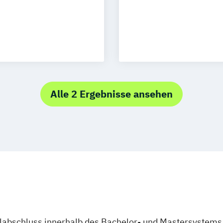
rship
n
Alle 2 Ergebnisse ansehen
talmarktrecht
ent
 in digitalen
management
ulabschluss innerhalb des Bachelor- und Mastersystems