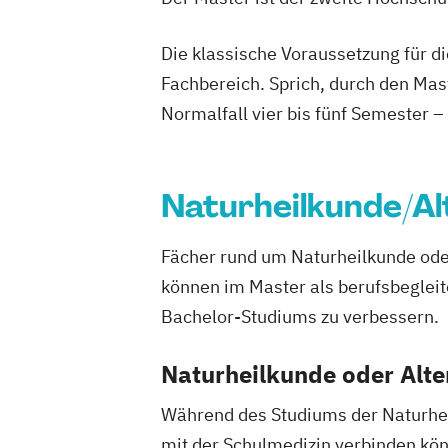
Bedürfnisgerechte Begleitung von Men
Demenz
Die klassische Voraussetzung für d
Bewegungsentwicklung
Bildungsman
Fachbereich. Sprich, durch den Mas
Bildwissenschaft
Bilingual Teaching 
Normalfall vier bis fünf Semester –
Biotech
Pharma & MedTech Managem
Brandschutz
Building Innovation
Business Controlling & Financial Man
Naturheilkunde/Al
Business Improvisation und Kreativität
Business Planning for Health Professio
Chiropraktik
Chorleiten - in Theorie u
Fächer rund um Naturheilkunde ode
Circular and Return Migration Manage
können im Master als berufsbegleit
Clinical and Community Health Nursin
Bachelor-Studiums zu verbessern.
Content- und Community-Management
Controlling in Bauunternehmen und Ba
Naturheilkunde oder Alte
Corporate Law / M&A | Kooperationspr
Während des Studiums der Naturheil
MANZ Rechtsakademie
mit der Schulmedizin verbinden kö