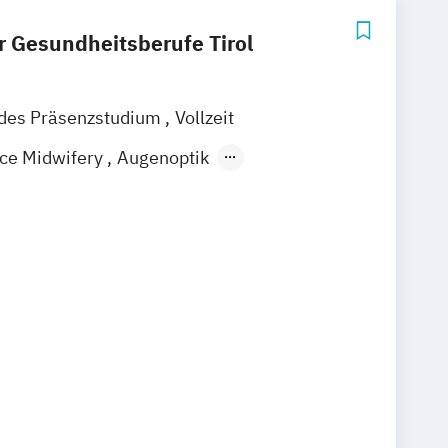
r Gesundheitsberufe Tirol
ndes Präsenzstudium
Vollzeit
ice Midwifery
Augenoptik
ences
Biomedizinische Analytik
otherapie
nd Krankenpflege
Hebammen
ogie
Kunsttherapie
Logopädie
heitswesen
Osteopathie
Pädagogik in Gesundheitsberufen
 Prozessmanagement im
sen
chnlogies
Radiologietechnologie
zidologie