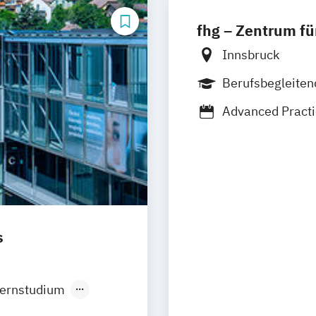
fhg – Zentrum fü
Innsbruck
Berufsbegleite
Advanced Pract
Biomedical Sci
Diätologie
Erg
Gesundheits- u
Klinische Diätol
MBA im Gesund
Physiotherapie
s
Qualitäts- und
Gesundheitswe
Radiological Te
ernstudium
Suchtarbeit
Sui
räsenzlehrgang