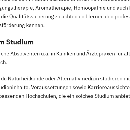
ce
gungstherapie, Aromatherapie, Homöopathie und auch 
g
 die Qualitätssicherung zu achten und lernen den prof
ter Response
sförderung kennen.
menzstudien
em Studium
t
ume
he Absolventen u.a. in Kliniken und Ärztepraxen für al
nce
ich.
nd
 du Naturheilkunde oder Alternativmedizin studieren mö
Studieninhalte, Voraussetzungen sowie Karriereaussich
und Verwaltung
assenden Hochschulen, die ein solches Studium anbiet
swesen
ory Affairs
es