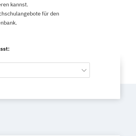
eren kannst.
ochschulangebote für den
enbank.
sst: