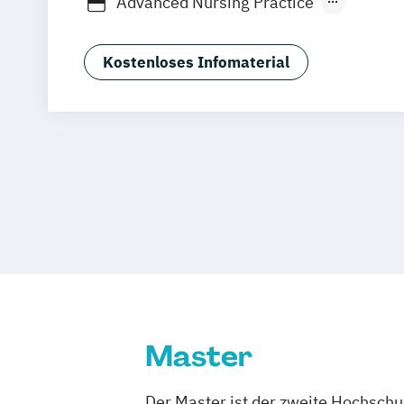
Advanced Nursing Practice
Fernlehrgang
Agile Organizations & Collective Leade
Akademische_r Rechtsexperte_in
Kostenloses Infomaterial
Allgemeine Sportmedizin
Angewandte Beratungswissenschafte
Arbeits- und Personalrecht
Asset und Facility Management
Ausstellungsentwicklung Essentials
Aviation Management
Bank- und Kapi
Basales und mittleres Pflegemanagem
Bau- und Bauvertragsrecht
Bauablaufplanung und Kostenermittlung
Bauprojekten
Baubetrieb und Baurecht
Master
Bauphysik und Gebäudesimulation
Bauprozessmanagement
Baustellen
Der Master ist der zweite Hochsch