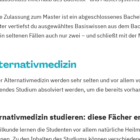
schen mit
ie Zulassung zum Master ist ein abgeschlossenes Bache
agement
ter vertiefst du ausgewähltes Basiswissen aus dem Bac
and Learning
 in seltenen Fällen auch nur zwei – und schließt mit der
ent
agement
ternativmedizin
nals
nd Praxis
r Alternativmedizin werden sehr selten und vor allem
ment
endes Studium absolviert werden, um die bereits vorha
g
uprojekten
rnativmedizin studieren: diese Fächer e
ogramm mit der
kunde lernen die Studenten vor allem natürliche Heilme
nnen. Zu den Inhalten des Studiums können verschiede