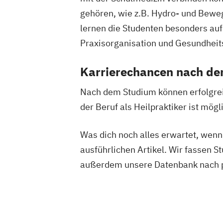
Counter-Terrorism
CVE and Intelligen
gehören, wie z.B. Hydro- und Bewe
Crossmediale Ausstellungsentwicklun
lernen die Studenten besonders auf
Cultural Property Protection and Disas
Darmgesundheit
Praxisorganisation und Gesundheit
Data Economy Law
Datenmanagement – Data Steward
De
Karrierechancen nach d
Design Thinking und Transdisziplinaritä
Design digitaler Lern- und Bildungsrä
Nach dem Studium können erfolgreic
Digital Marketing & Customer Experie
der Beruf als Heilpraktiker ist mögl
Digitale Kulturvermittlung in Museen u
Sammlungsinstitutionen
Was dich noch alles erwartet, wenn
Digitale Transformation
ausführlichen Artikel. Wir fassen 
Digitale Transformation in Wirtschaft 
außerdem unsere Datenbank nach p
Digitales Bauen
Digitales Sammlung
Digitalisierungspädagogik
EU Regulat
Educational Leadership - Professionell
Schulmanagement