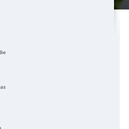
die
n
das
n