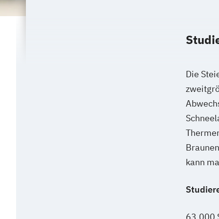
Versicherungsmanagement
Visuelle Kommunikation und Bildman
Wirtschaftsinformatik
eHealth
Studi
Die Stei
zweitgrö
Abwechs
Schneela
Thermen
Braunen 
kann ma
Studier
63.000 S