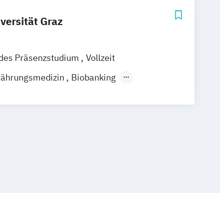
versität Graz
ndes Präsenzstudium
Vollzeit
nährungsmedizin
Biobanking
d Hospital Management
on
Humanmedizin
Medical Simulation
netik
Pflegewissenschaft
ahnmedizin