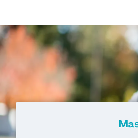
Mobile Software Development
Mobilit
Nachhaltiges Lebensmittelmanageme
Physiotherapie
Power Electronic Engi
Studienrichtung im Masterstudiengang 
Engineering
Produktionstechnik und Organisation
Public Communication
Radiologietec
Software Design & Cloud Computing
Software and Digital Experience Engin
Sound Design
Soziale Arbeit
Sport und Eventmanagement
Sportmanagement und Training
System Test Engineering
System Test
Studienrichtung im Masterstudiengang 
Mas
Engineering
Technische Dokumentation