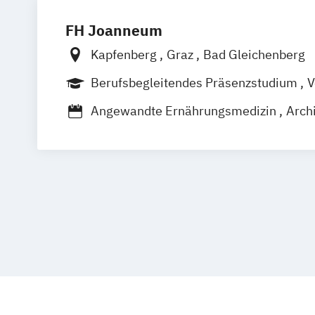
FH Joanneum
Kapfenberg
Graz
Bad Gleichenberg
Berufsbegleitendes Präsenzstudium
V
Duales Studium
Berufsbegleitender P
Angewandte Ernährungsmedizin
Archi
Bank- und Versicherungswirtschaft
Ba
Baumanagement und Ingenieurbau
Bauplanung und Bauwirtschaft
Biomedizinische Analytik
Communicat
Content-Strategie / Content Strategy
Data Science and Artificial Intelligence
Digital Entrepreneurship
Diätologie
Electronics and Computer Engineering
Elektronik und Computer Engineering
Embedded Systems Engineering