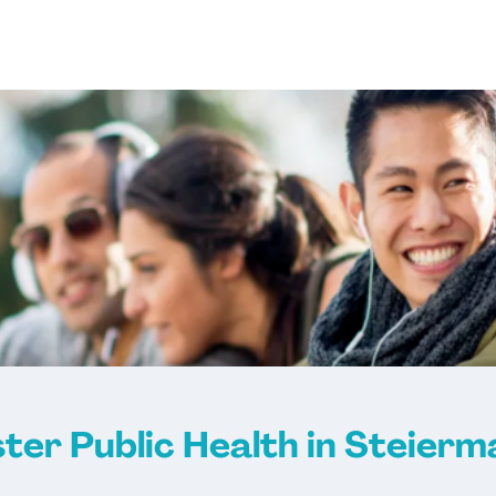
y Technologies
nt
neering
Electronic
hnologie
eering
 Engineering
Electronic
ter Public Health in Steierm