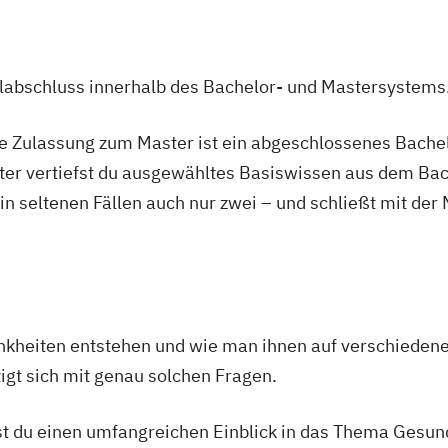
Electronic
agement
ulabschluss innerhalb des Bachelor- und Mastersystems
ent
ie Zulassung zum Master ist ein abgeschlossenes Bache
ter vertiefst du ausgewähltes Basiswissen aus dem Bac
ent
 in seltenen Fällen auch nur zwei – und schließt mit der
ring
Krankheiten entstehen und wie man ihnen auf verschied
s
igt sich mit genau solchen Fragen.
ealth
anagement
 du einen umfangreichen Einblick in das Thema Gesundh