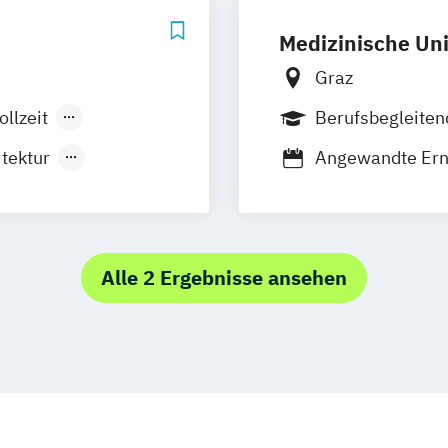
Medizinische Uni
Graz
ollzeit
Berufsbegleite
räsenzlehrgang
tektur
Angewandte Er
nkmanagement
Health Care an
Health Educati
Medizinische Ge
ion Design
Public Health
Z
Alle 2 Ergebnisse ansehen