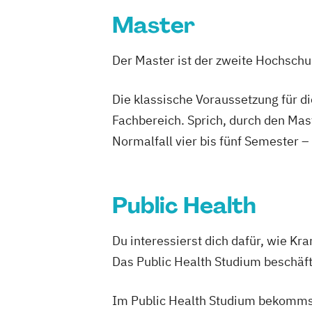
Studienrichtung im Masterstudiengang 
Master
Engineering
Energie-
Mobilitäts- und Umweltman
Der Master ist der zweite Hochsch
Energy Technologies
Engineering and Production Managem
Die klassische Voraussetzung für d
Ergotherapie
Fachbereich. Sprich, durch den Mas
European Project and Public Managem
Normalfall vier bis fünf Semester –
Exhibition Design
Fahrzeugtechnik / Automotive Enginee
General Management
Public Health
Gesundheits- und Krankenpflege
Gesundheitsinformatik / eHealth
Du interessierst dich dafür, wie 
Gesundheitsmanagement im Tourismu
Das Public Health Studium beschäft
Gesundheitsmanagement und Public H
Gesundheitstourismus und Freizeitm
Im Public Health Studium bekommst
Global Green and Social Business