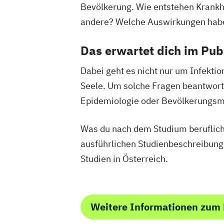
Bevölkerung. Wie entstehen Krankh
Global Leadership and HR Managemen
andere? Welche Auswirkungen habe
Global Strategic Decision Making
Heb
IT & Mobile Security
IT Architecture
Das erwartet dich im Pub
IT-Recht & Management
Industrial D
Industrielle Mechatronik
Dabei geht es nicht nur um Infekti
Industriewirtschaft / Industrial Mana
Seele. Um solche Fragen beantwort
Informationsdesign
Interaction Desig
Epidemiologie oder Bevölkerungsme
International Industrial Management
International Supply Management
Was du nach dem Studium beruflich 
Journalismus und Public Relations (PR
ausführlichen Studienbeschreibung
Lebensmittel: Produkt- und Prozessen
Studien in Österreich.
Logopädie
Luftfahrt / Aviation
Luftverkehrsmanagement
Management internationaler Geschäft
Massenspektrometrie und molekulare 
Weitere Informationen zum 
Media Design
Medienkompetenz und Di