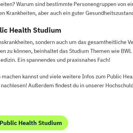
eiten? Warum sind bestimmte Personengruppen von eine
t
n Krankheiten, aber auch ein guter Gesundheitszustan
ammen
lic Health Studium
esign
onskrankheiten, sondern auch um das gesamtheitliche Ve
gement
en zu können, beinhaltet das Studium Themen wie BWL
n
dizin. Ein spannendes und praxisnahes Fach!
machen kannst und viele weitere Infos zum Public Heal
)
 nachlesen! Außerdem findest du in unserer Hochschuld
twicklung
sprozesse
Analytik
Public Health Studium
gital Literacy