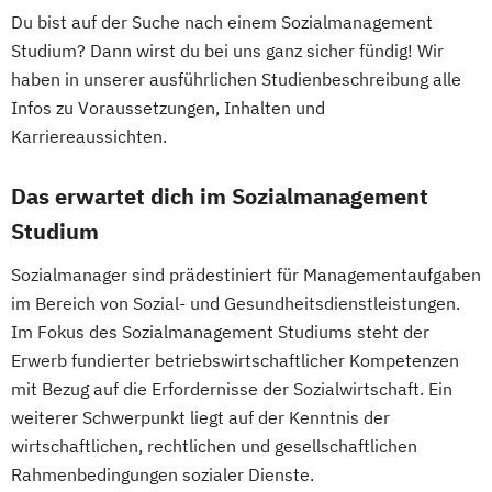
Du bist auf der Suche nach einem Sozialmanagement
Medizin-
Studium? Dann wirst du bei uns ganz sicher fündig! Wir
Gesundheits- und Sporttechnologie
haben in unserer ausführlichen Studienbeschreibung alle
Smart Building Technologies
Sozial-
Infos zu Voraussetzungen, Inhalten und
Gesundheits- & Public Management
Karriereaussichten.
Soziale Arbeit
Soziale Arbeit
Sozialpolitik & -management
Umwelt-
Das erwartet dich im Sozialmanagement
Verfahrens- & Energietechnik
Studium
Unternehmensführung
Sozialmanager sind prädestiniert für Managementaufgaben
Tourismus- & Freizeitwirtschaft
im Bereich von Sozial- und Gesundheitsdienstleistungen.
Wirtschaft & Management for
Im Fokus des Sozialmanagement Studiums steht der
Professionals
Erwerb fundierter betriebswirtschaftlicher Kompetenzen
Wirtschaftsingenieurwesen
mit Bezug auf die Erfordernisse der Sozialwirtschaft. Ein
weiterer Schwerpunkt liegt auf der Kenntnis der
wirtschaftlichen, rechtlichen und gesellschaftlichen
Rahmenbedingungen sozialer Dienste.