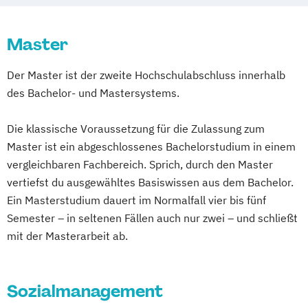
Kunsttherapie
Logopädie
General Management
MBA im Gesundheitswesen
Osteopathie
International Business & Law (EN)
Master
Physiotherapie
International Business & Management (EN)
Pädagogik in Gesundheitsberufen
Der Master ist der zweite Hochschulabschluss innerhalb
Qualitäts- und Prozessmanagement im
des Bachelor- und Mastersystems.
International Health & Social Management
Gesundheitswesen
(EN)
Radiological Technlogies
Die klassische Voraussetzung für die Zulassung zum
Lebensmitteltechnologie & Ernährung
Radiologietechnologie
Suchtarbeit
Master ist ein abgeschlossenes Bachelorstudium in einem
MBA General Management
Suizidologie
vergleichbaren Fachbereich. Sprich, durch den Master
MBA International Management
vertiefst du ausgewähltes Basiswissen aus dem Bachelor.
Management & Leadership
Ein Masterstudium dauert im Normalfall vier bis fünf
Management & Recht
Management
Semester – in seltenen Fällen auch nur zwei – und schließt
Communication & IT
Management
mit der Masterarbeit ab.
Communication & IT (EN)
Mechatronik
Mechatronik - Smart Technologies (EN)
Sozialmanagement
Mechatronik – Automation
Robotics & AI
Medical & Sports Technologies* (EN)