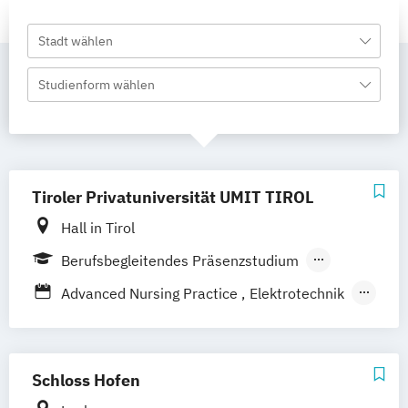
Stadt wählen
Studienform wählen
Tiroler Privatuniversität UMIT TIROL
Hall in Tirol
Berufsbegleitendes Präsenzstudium
Vollzeit
Advanced Nursing Practice
Elektrotechnik
Health Care Management
Health Information Management
Mechatronik
Medizinische Informatik
Schloss Hofen
Nachhaltige Regional- und