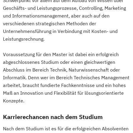
Schwerpunkt vor allem auf dem Aufbau von Wissen über
Software Engineering
Sports Technology
Molekulare Biotechnologie
Schulmanagement
Geschäfts- und Leistungsprozesse, Controlling, Marketing
Tissue Engineering and Regenerative
Multilingual Technologies
Educational Leadership – Professionelles
und Informationsmanagement, aber auch auf den
Medicine
Nachhaltige Verpackungstechnologie
Schulmanagement AE
verschiedenen strategischen Methoden der
User Experience Management
Nachhaltiges Ressourcenmanagement
Emergency Planning in Cultural Property
Unternehmensführung in Verbindung mit Kosten- und
Wasserstofftechnik
Web-Development
Orthoptik
Protection
Leistungsrechnung.
Wirtschaftsinformatik
Packaging Technology and Sustainability
Emerging Technologies
Ökotoxikologie & Umweltmanagement
Physiotherapie
Public Management
Energie Autarkie Coach
Voraussetzung für den Master ist dabei ein erfolgreich
Radiologietechnologie
abgeschlossenes Studium oder einen gleichwertigen
Energie Effizienz Manager_in
Simulation in Health Care
Abschluss im Bereich Technik, Naturwissenschaft oder
Energy Innovation
Informatik. Denn wer im Bereich Technisches Management
Software Design and Engineering
Entrepreneurship in Digital Health (EDITH)
arbeitet, braucht fundierte Fachkenntnisse und ein hohes
Sonography
Soziale Arbeit
Epidemiology and Brain Health
Maß an Innovation und Flexibilität für lösungsorientierte
Sozialraumorientierte und Klinische Soziale
Ernährung und Sport
Konzepte.
Arbeit
European Program of Clinical Autonomic
Sozialwirtschaft
Neuroscience EPOCAN
Karrierechancen nach dem Studium
Sustainability Assessment and Resource
Europäisches und Internationales
Management
Nach dem Studium ist es für die erfolgreichen Absolventen
Wirtschaftsrecht