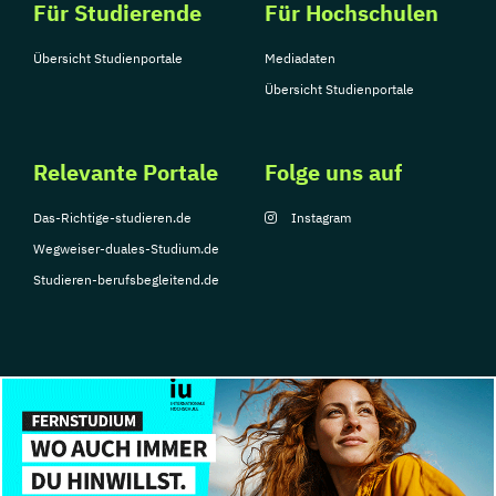
Für Studierende
Für Hochschulen
Organisationspsychologie
HR: Candidate Experience & Recruiting
Übersicht Studienportale
Mediadaten
HR: Strategisches Personalmanagement
Übersicht Studienportale
Reporting & Analytics
Healthcare Management
Relevante Portale
Folge uns auf
Immobilien und Facility Management
Innovation Management
Das-Richtige-studieren.de
Instagram
Innovative Werkzeuge des
Wegweiser-duales-Studium.de
Bauprozessmanagements
Studieren-berufsbegleitend.de
International Business
International Business Law
International Real Estate Valuation
International Relations
Jazz in Contemporary Music
© Copyright 2026, TarGroup Media GmbH
KI-Management
KI-Service Design
Impressum
Über
Datenschutzerklärung
Nutzungsbedingungen
Barrier
Kernkompetenzen der Sozialen Arbeit
uns