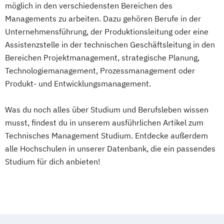
Sustainable Packaging Design and
möglich in den verschiedensten Bereichen des
Evidence-Based Public Health und
Managements zu arbeiten. Dazu gehören Berufe in der
Technology
Gesundheitsmanagement
Unternehmensführung, der Produktionsleitung oder eine
Tax Consulting
Tax Management
Executive Impact
Executive MBA
Assistenzstelle in der technischen Geschäftsleitung in den
Technical Management*
Facility Management
Bereichen Projektmanagement, strategische Planung,
Technische Informatik
Facility Management und
Technologiemanagement, Prozessmanagement oder
Projektentwicklung
Produkt- und Entwicklungsmanagement.
Fire Safety Management
Fotografie
Fundamentals of Accounting & Financial
Was du noch alles über Studium und Berufsleben wissen
Management
musst, findest du in unserem ausführlichen Artikel zum
Führungskommunikation
Technisches Management Studium. Entdecke außerdem
Gait Diagnostics and Therapy
alle Hochschulen in unserer Datenbank, die ein passendes
Game Design: Theories & Applications
Studium für dich anbieten!
Game Studies
Game Studies Fundamentals
Game-based Education
Gartentherapie
Gebäudeautomation