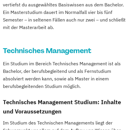
Internationales Wirtschaftsingenieurwesen
Computer Science and Digital
Darmgesundheit
Data Economy Law
vertiefst du ausgewähltes Basiswissen aus dem Bachelor.
Management
Communications
Ein Masterstudium dauert im Normalfall vier bis fünf
Datenmanagement – Data Steward
Responsible Entrepreneurship &
Internet of Things und intelligente Systeme
Diätologie
Elementarpädagogik
Semester – in seltenen Fällen auch nur zwei – und schließt
Demenzstudien
Technology
mit der Masterarbeit ab.
Ergotherapie
Design Thinking und Transdisziplinarität
Sustainability
Innovation & Leadership
Klimabewusste Gebäudetechnik
Gesundheits- und Krankenpflege
Design digitaler Lern- und Bildungsräume
Sustainability
Innovation & Technology
Leistungselektronik
Maschinenbau
Green Mobility
Digital Marketing & Customer Experience
Sustainability-Focused Innovation
Technisches Management
Maschinenbau - Digitalisierte
Health Assisting Engineering
Digitale Kulturvermittlung in Museen und
Management
Produktentwicklung & Simulation
Health Studies*
Sammlungsinstitutionen
Ein Studium im Bereich Technisches Management ist als
Sustainable AI & Emerging Technologies
Mechatronik und Robotik
Health Tech and Clinical Engineering
Digitale Transformation
Bachelor, der berufsbegleitend und als Fernstudium
Sustainable Business Transformation
Medical Engineering & eHealth
Hebammen
High Tech Manufacturing
Digitale Transformation in Wirtschaft und
absolviert werden kann, sowie als Master in einem
Sustainable Innovation & Growth
Nachhaltige Umwelt- und
IT-Security
Verwaltung
berufsbegleitenden Studium möglich.
Management
Bioprozesstechnik
Integriertes Risikomanagement
Digitales Bauen
Projekt und Prozessmanagement
Integriertes Sicherheitsmanagement
Technisches Management Studium: Inhalte
Digitales Sammlungswesen
Quantum Engineering
Kinder- und Familienzentrierte Soziale
Digitalisierungspädagogik
und Voraussetzungen
Robotics Engineering
Arbeit
EU Regulatory Affairs
Im Studium des Technischen Managements liegt der
Rolling Stock Engineering
Logopädie*
Molecular Biotechnology
Educational Leadership - Professionelles