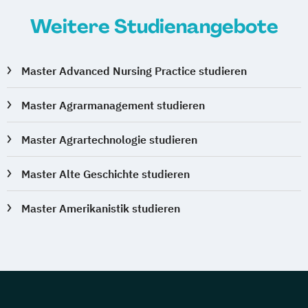
Gebäudetechnik - HKL
Weitere Studienangebote
Geistiges Eigentum und Wettbewerb
General Management
General Management College
Master Advanced Nursing Practice studieren
Generative KI
Gesundheitspädagogik
Master Agrarmanagement studieren
Global Competences and Management
Grundlagen der Kommunikation
Master Agrartechnologie studieren
Grundlagen des Modellierens digitaler
Bauprojekte
Master Alte Geschichte studieren
Grundlagen des österreichischen und
europäischen Rechts
Master Amerikanistik studieren
Grundlagen im Projektmanagement
Grundlagen im Prozess- und
Qualitätsmanagement
Grundlagen im Veränderungsmanagement
HR Management &