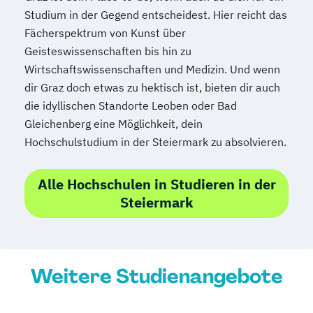
Religionswissenschaft
Studium in der Gegend entscheidest. Hier reicht das
Mediendesign
Medieninformatik
Religionswissenschaft Doktoratsstudium
Fächerspektrum von Kunst über
Medienmanagement
Romanistik (Französisch)
Geisteswissenschaften bis hin zu
Medizinische Informatik
Medizintechnik
Romanistik (Italienisch)
Wirtschaftswissenschaften und Medizin. Und wenn
Modemanagement
Romanistik (Spanisch)
dir Graz doch etwas zu hektisch ist, bieten dir auch
Nachhaltiges Management
New Work
Romanistik Master (Französisch
die idyllischen Standorte Leoben oder Bad
Online Marketing
Italienisch
Spanisch)
Russisch
Gleichenberg eine Möglichkeit, dein
Online Marketing (DE/EN)
Hochschulstudium in der Steiermark zu absolvieren.
Russisch (Lehramt)
Slowenisch
Personalentwicklung
Slowenisch (Lehramt)
Personalmanagement
South-Eastern European Studies
Alle Hochschulen in Studieren in der
Personalmanagement (DE/EN)
Pflege
Steiermark
Sozial- und Wirtschaftswissenschaften
Pflegemanagement
Pflegepädagogik
Doktoratsstudium
Physiotherapie
Sozialpädagogik
Soziologie
Product Management (DE/EN)
Space Sciences and Earth from Space
Weitere Studienangebote
Produktdesign
Spanisch (Lehramt)
Projektmanagement (DE/EN)
Spezialisierung Inklusive Pädagogik
Psychologie
Public Health