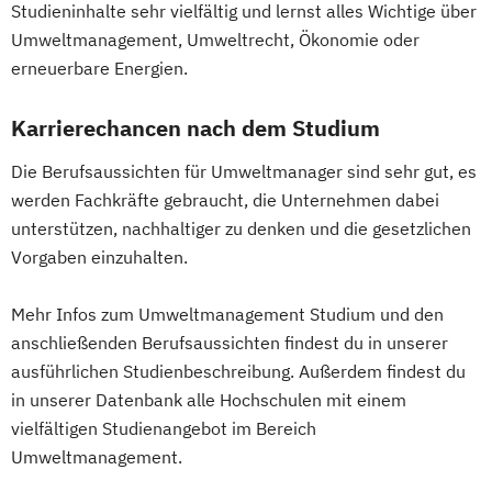
Geschichte
Studieninhalte sehr vielfältig und lernst alles Wichtige über
Erwachsenenbildung
Geschichte des südöstlichen Europa
Umweltmanagement, Umweltrecht, Ökonomie oder
Beratung und Personalentwicklung
erneuerbare Energien.
Geschichte
Eventmanagement
Facility Management
Sozialkunde und Politische Bildung
Finance
Karrierechancen nach dem Studium
(Lehramt)
Accounting und Taxation (DE/EN)
Global Studies
Die Berufsaussichten für Umweltmanager sind sehr gut, es
Finanzmanagement
Global Studies on Management and
werden Fachkräfte gebraucht, die Unternehmen dabei
Finanzmanagement für Bankkaufleute
Information Science (GLOMIS)
unterstützen, nachhaltiger zu denken und die gesetzlichen
Fintech
Fitnessökonomie
Game Design
Griechisch
Griechisch (Lehramt)
Vorgaben einzuhalten.
Gartenbau
General Management
Grundlagen theologischer Wissenschaft
Gerontologie
Mehr Infos zum Umweltmanagement Studium und den
Inclusive Education
Industrial Ecology
Gesundheits- und Pflegepädagogik
anschließenden Berufsaussichten findest du in unserer
Informatik (Lehramt)
Gesundheitsmanagement
ausführlichen Studienbeschreibung. Außerdem findest du
Instrumentalmusikerziehung (Lehramt)
Gesundheitspsychologie
in unserer Datenbank alle Hochschulen mit einem
Interdisziplinäre Geschlechterstudien
vielfältigen Studienangebot im Bereich
Gesundheitspädagogik
Interdisziplinäres Doktorat an der URBI
Umweltmanagement.
Gesundheitsökonomie
Growth Hacking
Fakultät
Growth Hacking (DE/EN)