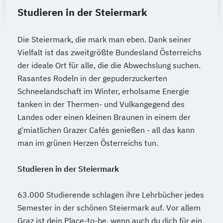
Musikerziehung (Lehramt)
Musikologie
Studieren in der Steiermark
Internationales Marketing
Nachhaltige Stadt- und
Journalismus und digitale Kommunikation
Regionalentwicklung
Die Steiermark, die mark man eben. Dank seiner
Kindheitspädagogik
Naturwissenschaften Doktoratsstudium
Vielfalt ist das zweitgrößte Bundesland Österreichs
Kindheitspädagogik für Erzieher:innen
Naturwissenschaftliches Doktorat an der
der ideale Ort für alle, die die Abwechslung suchen.
Kommunikationsdesign
URBI Fakultät
Rasantes Rodeln in der gepuderzuckerten
Kommunikationspsychologie
Pflanzenwissenschaften
Schneelandschaft im Winter, erholsame Energie
Kultur- und Medienpädagogik
PhD Law and Politics
tanken in der Thermen- und Vulkangegend des
Logistikmanagement
Logopädie
Pharmazeutische Wissenschaften
Landes oder einen kleinen Braunen in einem der
Machine Learning (EN)
Philosophie
Physics
Physik
Political
g'miatlichen Grazer Cafés genießen - all das kann
Management (DE/EN)
Marketing
man im grünen Herzen Österreichs tun.
Economic and Legal Philosophy (PELP)
Marketing und digitale Medien
Politische und Empirische Ökonomik
Marketingmanagement
Maschinenbau
Studieren in der Steiermark
Psychologie
Master of Business Administration (DE/EN)
Psychologie/Philosophie (Lehramt)
63.000 Studierende schlagen ihre Lehrbücher jedes
Pädagogik
Rechtswissenschaften
Semester in der schönen Steiermark auf. Vor allem
Mechatronik
Rechtswissenschaften Doktoratsstudium
Graz ist dein Place-to-be, wenn auch du dich für ein
Mediation und Konfliktmanagement