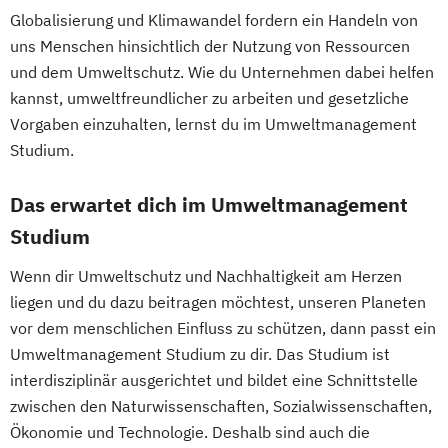
Digitale Geisteswissenschaften
Globalisierung und Klimawandel fordern ein Handeln von
DevOps und Cloud Computing (DE/EN)
Dolmetschen
Economics
uns Menschen hinsichtlich der Nutzung von Ressourcen
Digital Business (DE/EN)
Englisch (Lehramt)
und dem Umweltschutz. Wie du Unternehmen dabei helfen
Digital Business Management
English and American Studies
kannst, umweltfreundlicher zu arbeiten und gesetzliche
Digital Entrepreneurship
Digital Health
Erdwissenschaften
Ernährung
Vorgaben einzuhalten, lernst du im Umweltmanagement
Digital Innovation and Intrapreneurship
Gesundheit und Konsum (Lehramt)
Studium.
(DE/EN)
Erwachsenen- und Weiterbildung
Digital Product Management
Das erwartet dich im Umweltmanagement
Europäische Ethnologie
Digital Transformation Management -
Französisch (Lehramt)
Studium
Gesundheitswesen
Geisteswissenschaftliches Doktorat an der
Wenn dir Umweltschutz und Nachhaltigkeit am Herzen
Digitale Betriebswirtschaftslehre
URBI Fakultät
liegen und du dazu beitragen möchtest, unseren Planeten
Digitale Transformation
Diätetik
Gender Studies
Geographie
vor dem menschlichen Einfluss zu schützen, dann passt ein
E-Beratung in der Pädagogik
Geographie und Wirtschaftskunde
Umweltmanagement Studium zu dir. Das Studium ist
E-Commerce
Elektrotechnik
(Lehramt)
interdisziplinär ausgerichtet und bildet eine Schnittstelle
Engineering (DE/EN)
Geosciences
Geospatial Technologies
zwischen den Naturwissenschaften, Sozialwissenschaften,
Entrepreneurship (DE/EN)
Ergotherapie
Geowissenschaften
Germanistik
Ökonomie und Technologie. Deshalb sind auch die
Ernährungswissenschaften