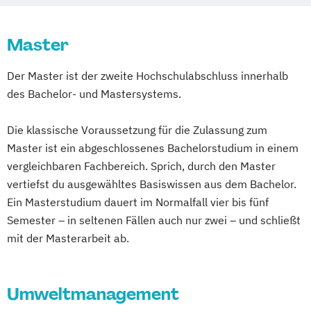
Betriebswirtschaft
Betriebswirtschaftslehre und Customer
Bewegung und Sport (Lehramt)
Experience Management
Master
Biochemie und Molekulare Biomedizin
Betriebswirtschaftslehre und Führung
Biologie
Der Master ist der zweite Hochschulabschluss innerhalb
Betriebswirtschaftslehre – Industrial
Biologie und Umweltkunde (Lehramt)
des Bachelor- und Mastersystems.
Management
Biotechnology
Betriebswirtschaftslehre – Office
Bosnisch/Kroatisch/Serbisch (Lehramt)
Die klassische Voraussetzung für die Zulassung zum
Management
Burgendlandkroatisch/Kroatisch (Lehramt)
Master ist ein abgeschlossenes Bachelorstudium in einem
Business Administration (DE/EN)
vergleichbaren Fachbereich. Sprich, durch den Master
Business Intelligence
Chemical and Pharmaceutical Engineering
vertiefst du ausgewähltes Basiswissen aus dem Bachelor.
Business Intelligence (DE/EN)
Chemie
Chemie (Lehramt)
Ein Masterstudium dauert im Normalfall vier bis fünf
Cloud Computing
Coaching
Cultural Sociology
Semester – in seltenen Fällen auch nur zwei – und schließt
Coaching und Supervision
mit der Masterarbeit ab.
Darstellende Geometrie (Lehramt)
Computer Science (DE/EN)
Controlling
Deutsch (Lehramt)
Customer Centricity
Deutsche Philologie des Mittelalters und
Umweltmanagement
Cyber Security (DE/EN)
der Frühen Neuzeit
Data Management (DE/EN)