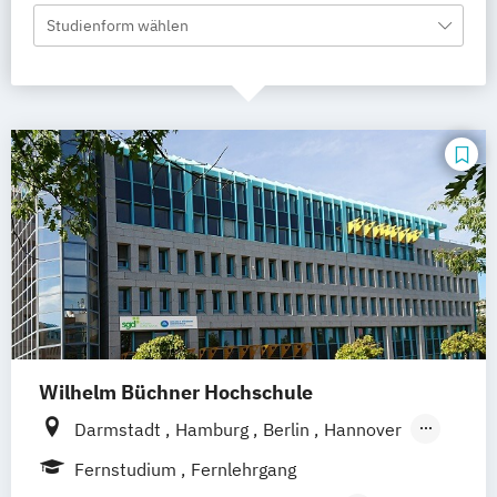
Studienform wählen
Wilhelm Büchner Hochschule
Darmstadt
Hamburg
Berlin
Hannover
Bonn
Nürnberg
München
Stuttgart
Fernstudium
Fernlehrgang
Göttingen
Leipzig
Freiburg
Wien