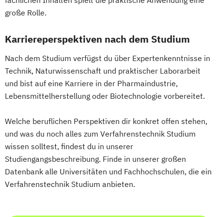
fachlichen Inhalten spielt die praktische Anwendung eine
Tax Consulting
Tax Management
Verfahrenstechnik
Traffic Accident Research
Fertigungstechnik
große Rolle.
Technical Management*
Zukunftsmanagement
Traffic Accident Research – Aviation Safety
Technische Informatik
Karriereperspektiven nach dem Studium
Umweltsystemwissenschaften /
Nach dem Studium verfügst du über Expertenkenntnisse in
Naturwissenschaften-Technologie
Technik, Naturwissenschaft und praktischer Laborarbeit
Verfahrenstechnik
Wasserkraft
und bist auf eine Karriere in der Pharmaindustrie,
Wirtschaftsingenieurwesen-Bauwesen
Lebensmittelherstellung oder Biotechnologie vorbereitet.
Wirtschaftsingenieurwesen-Maschinenbau
Welche beruflichen Perspektiven dir konkret offen stehen,
und was du noch alles zum Verfahrenstechnik Studium
wissen solltest, findest du in unserer
Studiengangsbeschreibung. Finde in unserer großen
Datenbank alle Universitäten und Fachhochschulen, die ein
Verfahrenstechnik Studium anbieten.