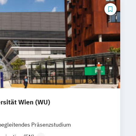
rsität Wien (WU)
begleitendes Präsenzstudium