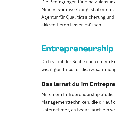
Verfahrenstechnik
Wirtschaftsinforma
Die Bedingungen für eine Zulassung
Wirtschaftsinformatik und IT-Manage
Mindestvoraussetzung ist aber ein 
Wirtschaftsingenieurwesen
Agentur für Qualitätssicherung und 
Wirtschaftsingenieurwesen Energiesys
akkreditieren lassen müssen.
Erneuerbaren Energien
Wirtschaftspsychologie
Entrepreneurship
Du bist auf der Suche nach einem E
wichtigen Infos für dich zusammen
Das lernst du im Entrepr
Mit einem Entrepreneurship Studium
Managementtechniken, die dir auf d
Unternehmer, es bedarf auch ein we