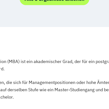
Quantitative Fi
n
Socio-Ecologica
nagement
Sozial- und Wir
igenz
Sozioökonomie
tsmanagement
chinenbau
Strategy
Innov
rship
Supply Chain M
erung
Wirtschafts- un
 Bauen
Wirtschaftspäd
agement
Architecture
ion (MBA) ist ein akademischer Grad, der für ein postgr
rd.
ment
t
Psychologie
en, die sich für Managementpositionen oder hohe Ämter
t
t auf derselben Stufe wie ein Master-Studiengang und b
achelor.
ment