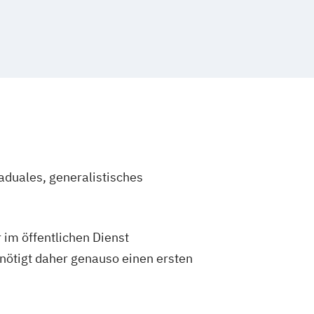
nance (EN)
l Economics and Policy (EN)
tschaftswissenschaften
Steuern und Rechnungslegung
ation
and Management Control (EN)
anagement (EN)
d Sozialwissenschaften
agogik
Wirtschaftsrecht
aduales, generalistisches
 im öffentlichen Dienst
enötigt daher genauso einen ersten