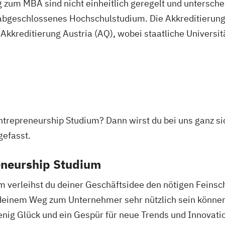
tik
 zum MBA sind nicht einheitlich geregelt und unterschei
ment
abgeschlossenes Hochschulstudium. Die Akkreditierung 
Akkreditierung Austria (AQ), wobei staatliche Universit
teme mit
ntrepreneurship Studium? Dann wirst du bei uns ganz sic
gefasst.
eneurship Studium
 verleihst du deiner Geschäftsidee den nötigen Feinschl
einem Weg zum Unternehmer sehr nützlich sein können. 
nig Glück und ein Gespür für neue Trends und Innovati