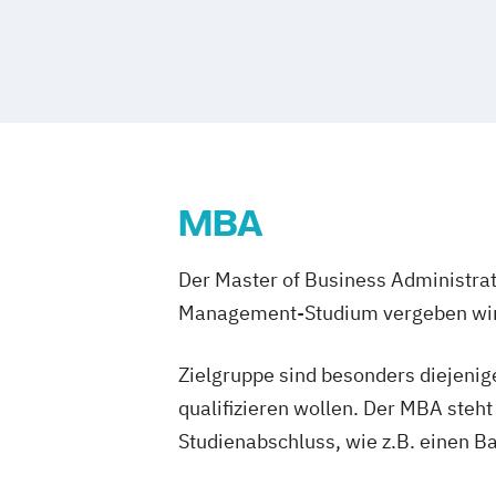
Heilpädagogik
Informatik
General & Technology Management
International Business Communicatio
Healthcare Futures
International Management
KI im Ma
Immobilienmanagement & Bewertung
Kindheitspädagogik
Künstliche Intell
Immobilienwirtschaft & Liegenschaf
Logistikmanagement
Marketing
Mas
Innovation Management & Entrepreneu
Mechatronik
Leading Change and Transformation
Mechatronik - Robotik und Automatisi
Mobility Transformation
Nachhaltiges
MBA
Medical Leadership
Renewable Energy Systems
Nachhaltigkeit und Systemisches Man
Sales Management Excellence
Space 
Der Master of Business Administrat
Online Marketing
Online-Marketing
Strategic Management & Technology
Personalmanagement
Management-Studium vergeben wi
Pflegemanage
Pflegepädagogik
Projektmanagemen
Software Engineering
Zielgruppe sind besonders diejenig
Soziale Arbeit
Sozialmanagement
Sportmanagemen
qualifizieren wollen. Der MBA steh
Technische Betriebswirtschaftslehre
Studienabschluss, wie z.B. einen B
Technologie- und Innovationsmanage