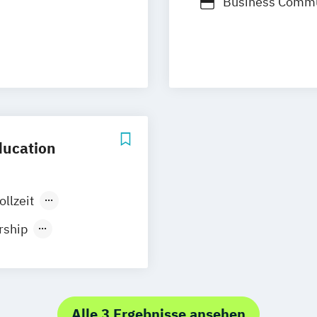
Business Commu
 und Taxation
Business and E
Finance
Economics (EN)
tics
Executive MBA
ment
Export- und Int
nagement
(DE/EN)
nformatik
Finance
Finanz
Global Executi
ducation
International B
trotechnik
International 
MBA Energy M
ollzeit
etzen Technik
MBA Entreprene
rship
echnik
MBA Health Ca
ce
anagement
MBA Marketing 
MBA Public Aud
nal Affairs
on
Management
M
Alle 3 Ergebnisse ansehen