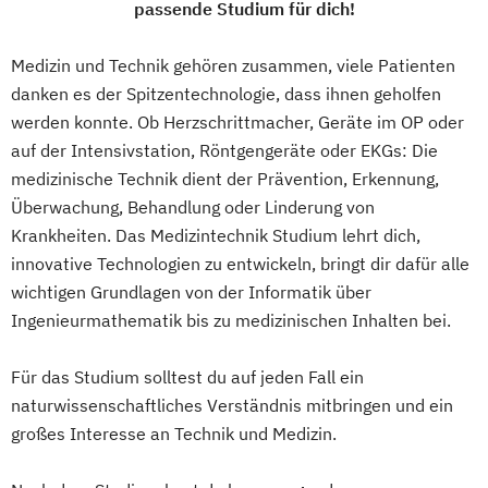
passende Studium für dich!
Lightweight and Materials Engineering
Logistik Engineering und Management
Medizin und Technik gehören zusammen, viele Patienten
Managing Nonprofit and Public Services
danken es der Spitzentechnologie, dass ihnen geholfen
Marketing und Digital Business
werden konnte. Ob Herzschrittmacher, Geräte im OP oder
Mechatronik/Wirtschaft
auf der Intensivstation, Röntgengeräte oder EKGs: Die
Medical Engineering (EN)
medizinische Technik dient der Prävention, Erkennung,
Medientechnik und -design
Überwachung, Behandlung oder Linderung von
Medizin- und Bioinformatik
Krankheiten. Das Medizintechnik Studium lehrt dich,
Medizintechnik
Mobile Computing
innovative Technologien zu entwickeln, bringt dir dafür alle
Operations Management
wichtigen Grundlagen von der Informatik über
Produktdesign und Technische
Ingenieurmathematik bis zu medizinischen Inhalten bei.
Kommunikation
Für das Studium solltest du auf jeden Fall ein
Prozessmanagement und Business
naturwissenschaftliches Verständnis mitbringen und ein
Intelligence
großes Interesse an Technik und Medizin.
Robotic Systems Engineering
Sichere Informationssysteme