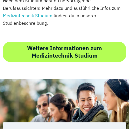
Nach dem Studium hast du hervorragende
Smart Engineering
Berufsaussichten! Mehr dazu und ausführliche Infos zum
Smart Production und Management
Medizintechnik Studium
findest du in unserer
Software Engineering
Sozial-
Studienbeschreibung.
Public- und Nonprofit-Management
Soziale Arbeit
Supply Chain Management
Sustainable Energy Systems (EN)
Weitere Informationen zum
Sustainable Solutions
Medizintechnik Studium
Verfahrenstechnische Produktion
Werkstoffwissenschaften und
Fertigungstechnik