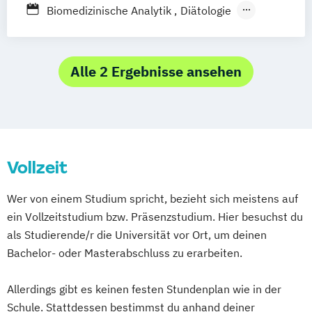
Berufsbegleitendes Präsenzstudium
Automatisierungstechnik
Biomedizinische Analytik
Diätologie
Automotive Computing
Ergotherapie
General Management
Automotive Mechatronics and
Gesundheits- und Krankenpflege
Management (EN)
Hochschuldidaktik für Gesundheitsberufe
Alle 2 Ergebnisse ansehen
Bauingenieurwesen im Hochbau
Logopädie
Bio- und Umwelttechnik
Controlling
Management for Health Professionals –
Rechnungswesen und Finanzmanagement
Schwerpunkt Krankenhausmanagement
Data Science und Engineering
Physiotherapie
Radiologietechnologie
Design of Digital Products
Digital Arts
Vollzeit
Digital Business Management
Wer von einem Studium spricht, bezieht sich meistens auf
Electrical Engineering (EN)
ein Vollzeitstudium bzw. Präsenzstudium. Hier besuchst du
Embedded Systems Design
als Studierende/r die Universität vor Ort, um deinen
EntwicklungsingenieurIn Maschinenbau
Bachelor- oder Masterabschluss zu erarbeiten.
Global Sales and Marketing (EN)
Green Science
Allerdings gibt es keinen festen Stundenplan wie in der
Hardware-Software-Design
Schule. Stattdessen bestimmst du anhand deiner