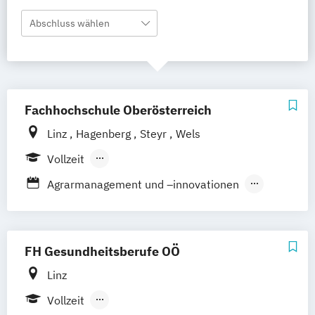
Abschluss wählen
Fachhochschule Oberösterreich
Linz
Hagenberg
Steyr
Wels
Vollzeit
Berufsbegleitendes Präsenzstudium
Agrarmanagement und –innovationen
Duales Studium
Agrartechnologie und -management
Angewandte Energietechnik
Anlagenbau
Applied Technologies for Medical
FH Gesundheitsberufe OÖ
Diagnostics
Linz
Architektur
Vollzeit
Artificial Intelligence Solutions