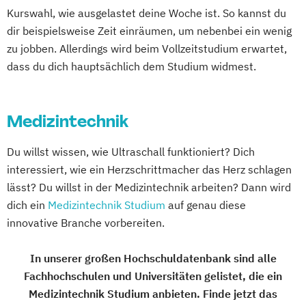
Human Enhancement and Ethics
Kurswahl, wie ausgelastet deine Woche ist. So kannst du
Human Resource Management
dir beispielsweise Zeit einräumen, um nebenbei ein wenig
Human-Centered Computing
zu jobben. Allerdings wird beim Vollzeitstudium erwartet,
Information Engineering und -Management
dass du dich hauptsächlich dem Studium widmest.
Information Security Management
Medizintechnik
Innovation and Product Management (EN)
Innovation
Du willst wissen, wie Ultraschall funktioniert? Dich
Product & Engineering Management
interessiert, wie ein Herzschrittmacher das Herz schlagen
Interactive Media (EN)
lässt? Du willst in der Medizintechnik arbeiten? Dann wird
Internationales Logistik-Management
dich ein
Medizintechnik Studium
auf genau diese
Kommunikation
Wissen
Medien
innovative Branche vorbereiten.
Leading Transformation for Impact
Organizations
In unserer großen Hochschuldatenbank sind alle
Lebensmitteltechnologie und Ernährung
Fachhochschulen und Universitäten gelistet, die ein
Medizintechnik Studium anbieten. Finde jetzt das
Leichtbau und Composite-Werkstoffe