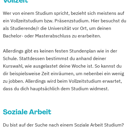
Vollzeit
Gesundheitsmanagement und
Bauingenieurwesen - Baumanagement
Wer von einem Studium spricht, bezieht sich meistens auf
Gesundheitsförderung
Bioengineering
Bioinformatik
ein Vollzeitstudium bzw. Präsenzstudium. Hier besuchst du
Gesundheitsmanagement und Integrierte
Biomedizinische Analytik
als Studierende/r die Universität vor Ort, um deinen
Versorgung
Bioprocess Engineering
Bachelor- oder Masterabschluss zu erarbeiten.
Hebammen
Biotechnologisches Qualitätsmanagement
Human Resource Management und
Clinical Engineering
Allerdings gibt es keinen festen Stundenplan wie in der
Arbeitsrecht
Computer Science and Digital
Schule. Stattdessen bestimmst du anhand deiner
IT Infrastruktur-Management
Communications
Kurswahl, wie ausgelastet deine Woche ist. So kannst du
Information
Medien & Kommunikation
Diätologie
Elementarpädagogik
dir beispielsweise Zeit einräumen, um nebenbei ein wenig
International Sustainable Business
zu jobben. Allerdings wird beim Vollzeitstudium erwartet,
Ergotherapie
Internationale Wirtschaftsbeziehungen
dass du dich hauptsächlich dem Studium widmest.
Gesundheits- und Krankenpflege
Internationales Weinmarketing
Green Mobility
Logopädie
Nachhaltige Energiesysteme
Health Assisting Engineering
Soziale Arbeit
Physiotherapie
Radiologietechnologie
Health Studies*
Software Engineering und vernetzte
Health Tech and Clinical Engineering
Du bist auf der Suche nach einem Soziale Arbeit Studium?
Systeme
Hebammen
High Tech Manufacturing