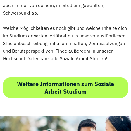
auch immer von deinem, im Studium gewählten,
Sonography
Soziale Arbeit
Schwerpunkt ab.
Sozialraumorientierte und Klinische Soziale
Arbeit
Welche Möglichkeiten es noch gibt und welche Inhalte dich
Sozialwirtschaft
im Studium erwarten, erfährst du in unserer ausführlichen
Sustainability Assessment and Resource
Studienbeschreibung mit allen Inhalten, Voraussetzungen
Management
und Berufsperspektiven. Finde außerdem in unserer
Sustainable Packaging Design and
Hochschul-Datenbank alle Soziale Arbeit Studien!
Technology
Tax Consulting
Tax Management
Technical Management*
Weitere Informationen zum Soziale
Technische Informatik
Arbeit Studium