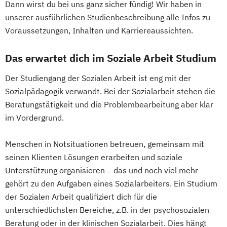
Dann wirst du bei uns ganz sicher fündig! Wir haben in
Soziale Arbeit
Wirtschaftsinformatik
IT-Security
unserer ausführlichen Studienbeschreibung alle Infos zu
Integriertes Risikomanagement
Voraussetzungen, Inhalten und Karriereaussichten.
Integriertes Sicherheitsmanagement
Das erwartet dich im Soziale Arbeit Studium
Kinder- und Familienzentrierte Soziale
Arbeit
Der Studiengang der Sozialen Arbeit ist eng mit der
Logopädie*
Molecular Biotechnology
Sozialpädagogik verwandt. Bei der Sozialarbeit stehen die
Molekulare Biotechnologie
Beratungstätigkeit und die Problembearbeitung aber klar
Multilingual Technologies
im Vordergrund.
Nachhaltige Verpackungstechnologie
Nachhaltiges Ressourcenmanagement
Menschen in Notsituationen betreuen, gemeinsam mit
Orthoptik
seinen Klienten Lösungen erarbeiten und soziale
Packaging Technology and Sustainability
Unterstützung organisieren – das und noch viel mehr
gehört zu den Aufgaben eines Sozialarbeiters. Ein Studium
Physiotherapie
Public Management
der Sozialen Arbeit qualifiziert dich für die
Radiologietechnologie
unterschiedlichsten Bereiche, z.B. in der psychosozialen
Simulation in Health Care
Beratung oder in der klinischen Sozialarbeit. Dies hängt
Software Design and Engineering