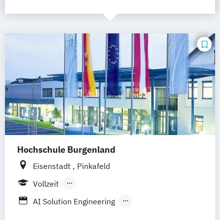
Hochschule Burgenland
Eisenstadt
Pinkafeld
Vollzeit
Berufsbegleitendes Präsenzstudium
AI Solution Engineering
Angewandte Elektronik und Phototonik