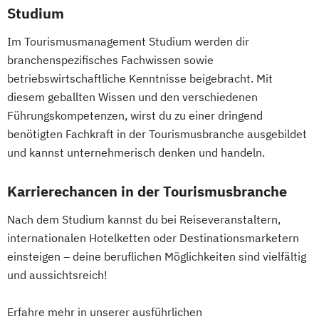
Event- und Musikmanagement
Studium
Fashion Design (EN)
Im Tourismusmanagement Studium werden dir
Film & Motion Design (EN)
branchenspezifisches Fachwissen sowie
Film und Fernsehen
Film
betriebswirtschaftliche Kenntnisse beigebracht. Mit
Television and Digital Narratives (EN)
diesem geballten Wissen und den verschiedenen
Fotografie (EN)
Führungskompetenzen, wirst du zu einer dringend
Gesundheitsmanagement und
benötigten Fachkraft in der Tourismusbranche ausgebildet
Sozialmanagement
und kannst unternehmerisch denken und handeln.
Healthcare Management (EN)
Illustration (DE/EN)
Karrierechancen in der Tourismusbranche
Industry 4.0: Automation
Nach dem Studium kannst du bei Reiseveranstaltern,
Robotics & 3D Manufacturing (EN)
internationalen Hotelketten oder Destinationsmarketern
Information Technology (EN)
einsteigen – deine beruflichen Möglichkeiten sind vielfältig
International Business Administration (EN)
und aussichtsreich!
International Business and Engineering
Erfahre mehr in unserer ausführlichen