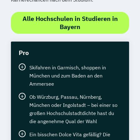
Programming
Water Technology (EN)
Alle Hochschulen in Studieren in
Wirtschaftsingenieurwesen (DE/EN)
Bayern
Wirtschaftsrecht
World Music (EN)
Pro
Skifahren in Garmisch, shoppen in
München und zum Baden an den
Ammersee
Ob Würzburg, Passau, Nürnberg,
München oder Ingolstadt – bei einer so
großen Hochschulstadtdichte hast du
die angenehme Qual der Wahl
Ein bisschen Dolce Vita gefällig? Die