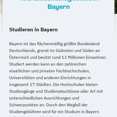
Medienproduktion
Bayern
Medizinische Ernährungswissenschaft und
Ernährungstherapie
Mobility and Automotive Industry (EN)
Studieren in Bayern
Musikproduktion (DE/EN)
Musiktherapie
Pflege | ausbildungsbegleitend
Bayern ist das flächenmäßig größte Bundesland
Photography (EN)
Deutschlands, grenzt im Südosten und Süden an
Physician Assistant (mit Vorausbildung)
Österreich und besitzt rund 13 Millionen Einwohner.
Physiotherapie
Popularmusik (DE/EN)
Studiert werden kann an den zahlreichen
Produktdesign - Automobildesign (EN/DE)
staatlichen und privaten Fachhochschulen,
Produktdesign - Industriedesign (EN/DE)
Universitäten und anderen Einrichtungen in
Projektmanagement Bau
Psychologie
insgesamt 17 Städten. Die Hochschulen bieten
Psychologie – Schwerpunkt:
Studiengänge und Studienabschlüsse aller Art mit
Wirtschaftspsychologie
unterschiedlichen Ausrichtungen und
Schwerpunkten an. Durch den Wegfall der
Psychosoziale Beratung und
Studiengebühren wird für ein Studium in Bayern
Gesundheitsförderung