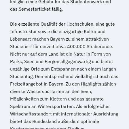
lediglich eine Gebühr für das Studentenwerk und
Recht im Notariat
das Semesterticket fällig.
Smart Building Technologies (EN)
Social Design & Sustainable Innovation
Die exzellente Qualität der Hochschulen, eine gute
(EN)
Infrastruktur sowie die einzigartige Kultur und
Soziale Arbeit
Lebensart machen Bayern zu einem attraktiven
Strategic Communication & Leadership
Studienort für derzeit etwa 400.000 Studierende.
Strategic Design (EN)
Nicht nur auf dem Land ist die Natur in Form von
Supply Chain Management (DE/EN)
Parks, Seen und Bergen allgegenwärtig und bietet
Systemische Beratung und Management
unzählige Orte zum Entspannen nach einem langen
Tanz- und Bewegungstherapie (DE/EN)
Studientag. Dementsprechend vielfältig ist auch das
UX Design and Content Creation (EN)
Freizeitangebot in Bayern. Zu den Highlights zählen
diverse Wassersportarten an den Seen,
User Experience (UX) and Data-Driven
Möglichkeiten zum Klettern und das gesamte
Design (EN)
Spektrum an Wintersportarten. Als erfolgreicher
VR & Game Development (DE/EN)
Wirtschaftsstandort mit internationaler Ausrichtung
Virtual Reality & Game Development -
bietet das Bundesland außerdem optimale
Virtual & Mixed Reality / Game
Karrierechancen nach dem Studium.