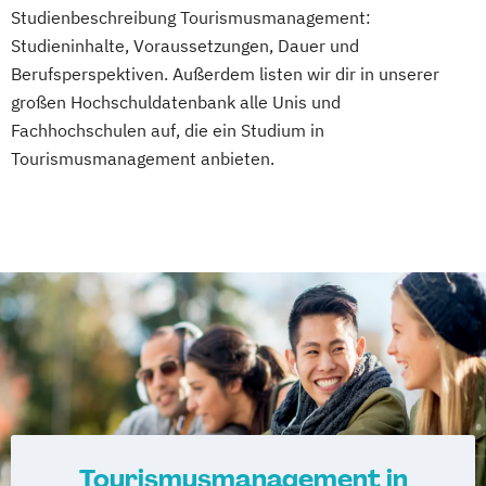
(EN)
Studienbeschreibung Tourismusmanagement:
International Business and Leadership (EN)
Studieninhalte, Voraussetzungen, Dauer und
Berufsperspektiven. Außerdem listen wir dir in unserer
Internationales Hotelmanagement
großen Hochschuldatenbank alle Unis und
Fachhochschulen auf, die ein Studium in
Internationales Tourismus- und
Tourismusmanagement anbieten.
Eventmanagement
Kommunikationsdesign (DE/EN)
Kreatives Schreiben & Texten
MBA General Management (EN)
Management der Kreativwirtschaft - PR-
Management und Journalismus
Management und Leadership
Maschinenbau (DE/EN)
Medien- und Kommunikations­management
Medienkommunikation und
Tourismusmanagement in