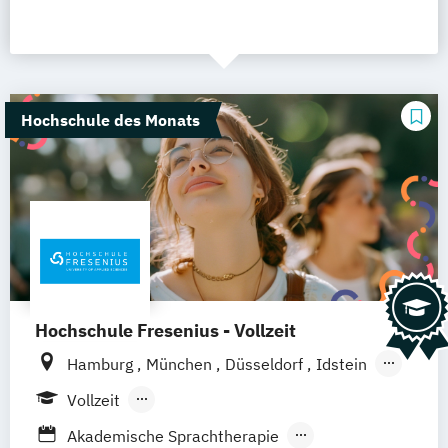
Hochschule des Monats
Hochschule Fresenius - Vollzeit
Hamburg
München
Düsseldorf
Idstein
Berlin
Frankfurt am Main
Köln
Vollzeit
Heidelberg
Wiesbaden
Wolfenbüttel
Berufsbegleitendes Präsenzstudium
Akademische Sprachtherapie