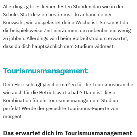
Applied Mechatronic Systems (EN)
Marketing & Brand Management (EN)
Allerdings gibt es keinen festen Stundenplan wie in der
Architektur
Audiodesign
Marketing & Sales
Schule. Stattdessen bestimmst du anhand deiner
Betriebswirtschaftslehre (BWL)
Master of Business Administration (EN)
Kurswahl, wie ausgelastet deine Woche ist. So kannst du
Business Law & Compliance
dir beispielsweise Zeit einräumen, um nebenbei ein wenig
Medienmanagement und Digitales
Climate Change Management &
zu jobben. Allerdings wird beim Vollzeitstudium erwartet,
Marketing
Engineering (DE/EN)
dass du dich hauptsächlich dem Studium widmest.
Osteopathie
Physiotherapie
Construction Management (EN)
Psychologie
Rechtspsychologie
Digitale Medizin
Soziale Arbeit
Sportmanagement
Tourismusmanagement
EMBA General Management (EN)
Tourismus-
Elektrotechnik (DE/EN)
Hotel- und Eventmanagement
Dein Herz schlägt gleichermaßen für die Tourismusbranche
Entrepreneurship and Intrapreneurship
Wirtschaftspsychologie
wie auch für die Betriebswirtschaft? Dann ist diese
(EN)
Wirtschaftspsychologie (Heidelberg)
Kombination für ein Tourismusmanagement Studium
Ergotherapie
Wirtschaftsrecht
perfekt! Werde der gesuchte Tourismus-Experte von
Ernährungstherapie und
morgen!
Ernährungsberatung
Event Engineering (EN)
Das erwartet dich im Tourismusmanagement