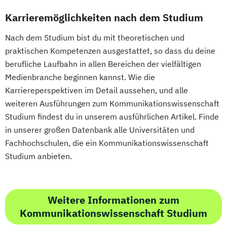
Französisch Sprachkurs B1
Französisch Sprachkurs B2
Karrieremöglichkeiten nach dem Studium
Französisch Sprachkurs C1
Nach dem Studium bist du mit theoretischen und
Französisch Sprachkurs C2
praktischen Kompetenzen ausgestattet, so dass du deine
Geprüfte*r Bilanzbuchhalter*in (IHK) -
berufliche Laufbahn in allen Bereichen der vielfältigen
Bachelor Professional in Bilanzbuchhaltung
Medienbranche beginnen kannst. Wie die
Karriereperspektiven im Detail aussehen, und alle
Geprüfte*r Technische*r Betriebswirt*in
weiteren Ausführungen zum Kommunikationswissenschaft
(IHK)
Studium findest du in unserem ausführlichen Artikel. Finde
Geprüfte*r Wirtschaftsfachwirt*in (IHK)
in unserer großen Datenbank alle Universitäten und
Hotelmanager*in
Fachhochschulen, die ein Kommunikationswissenschaft
Studium anbieten.
Human Resource Manager*in
IT-Manager*in
Informatik kompakt
Innovationsmanagement kompakt
Weitere Informationen zum
Internationales Recht kompakt
Kommunikationswissenschaft Studium
Konfliktmanagement und Mediation