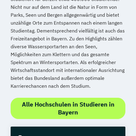
Spanisch Sprachkurs C2
Nicht nur auf dem Land ist die Natur in Form von
Spezialist*in Automatisierungstechnik
Parks, Seen und Bergen allgegenwärtig und bietet
Spezialist*in Big Data
unzählige Orte zum Entspannen nach einem langen
Spezialist*in CAD Konstruktion und
Studientag. Dementsprechend vielfältig ist auch das
Simulation
Freizeitangebot in Bayern. Zu den Highlights zählen
Spezialist*in Controlling
diverse Wassersportarten an den Seen,
Spezialist*in Embedded Systems
Möglichkeiten zum Klettern und das gesamte
Spezialist*in Industrial Data Science
Spektrum an Wintersportarten. Als erfolgreicher
Spezialist*in Informationssysteme
Wirtschaftsstandort mit internationaler Ausrichtung
Spezialist*in Logistik 4.0
bietet das Bundesland außerdem optimale
Spezialist*in Produktion 4.0
Karrierechancen nach dem Studium.
Spezialist*in Sportpsychologie und
Trainingswissenschaft
Alle Hochschulen in Studieren in
Spezialist*in Wirtschaftsinformatik
Bayern
Spezialist*in für digitale Geschäftsmodelle
Spezialist*in für systemisches