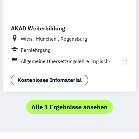
AKAD Weiterbildung
Wien
München
Regensburg
Fernlehrgang
Allgemeine Übersetzungslehre Englisch-
Deutsch
Anwendungsspezialist*in Digital Innovation
Kostenloses Infomaterial
and Business Modelling
Anwendungsspezialist*in Nachhaltiges
Management
Alle 1 Ergebnisse ansehen
Betriebspsychologie kompakt
Betriebswirt*in
Betriebswirt*in Gesundheitsmanagement