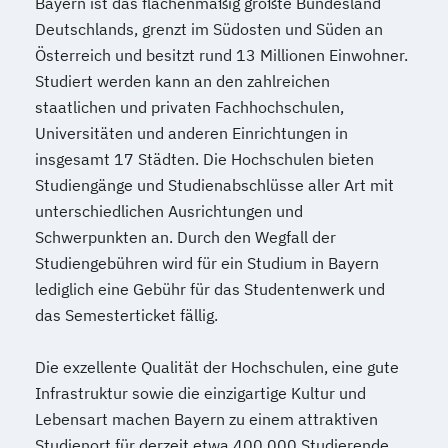
Psycholgische*r Ersthelfer*in
Bayern ist das flächenmäßig größte Bundesland
Deutschlands, grenzt im Südosten und Süden an
Recruiter*in
Österreich und besitzt rund 13 Millionen Einwohner.
Referent*in Interkulturelle
Studiert werden kann an den zahlreichen
Wirtschaftskommunikation
staatlichen und privaten Fachhochschulen,
Referent*in International Business
Universitäten und anderen Einrichtungen in
Communication English
insgesamt 17 Städten. Die Hochschulen bieten
Referent*in International Business
Studiengänge und Studienabschlüsse aller Art mit
Communication English/French
unterschiedlichen Ausrichtungen und
Referent*in Wirtschaftsrecht
Schwerpunkten an. Durch den Wegfall der
Regelungstechnik
Salesmanager*in
Studiengebühren wird für ein Studium in Bayern
Schulbegleiter*in
Senior Manager*in
lediglich eine Gebühr für das Studentenwerk und
Spanisch Sprachkurs A1
das Semesterticket fällig.
Spanisch Sprachkurs A2
Spanisch Sprachkurs B1
Die exzellente Qualität der Hochschulen, eine gute
Infrastruktur sowie die einzigartige Kultur und
Spanisch Sprachkurs B2
Lebensart machen Bayern zu einem attraktiven
Spanisch Sprachkurs C1
Studienort für derzeit etwa 400.000 Studierende.