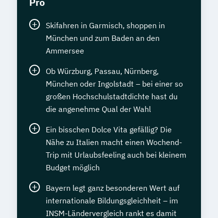
Pro
Management und Coaching
Spezialist*in internationales Recht
Skifahren in Garmisch, shoppen in
Sprachdiplom "Cambridge English:
München und zum Baden an den
Advanced (CAE)" - C1
Ammersee
Sprachdiplom "Cambridge English: First
(FCE)" - B2
Ob Würzburg, Passau, Nürnberg,
Sprachdiplom "Cambridge English:
München oder Ingolstadt – bei einer so
Proficiency (CPE)" - C2
großen Hochschulstadtdichte hast du
die angenehme Qual der Wahl
Staatlich geprüfte*r Übersetzer*in Englisch
Ein bisschen Dolce Vita gefällig? Die
Staatlich geprüfte*r Übersetzer*in
Nähe zu Italien macht einen Wochend-
Französisch
Trip mit Urlaubsfeeling auch bei kleinem
Staatlich geprüfte*r Übersetzer*in
Budget möglich
Spanisch
Bayern legt ganz besonderen Wert auf
Statistik kompakt
internationale Bildungsgleichheit – im
Systems Engineering Manager*in
INSM-Ländervergleich rankt es damit