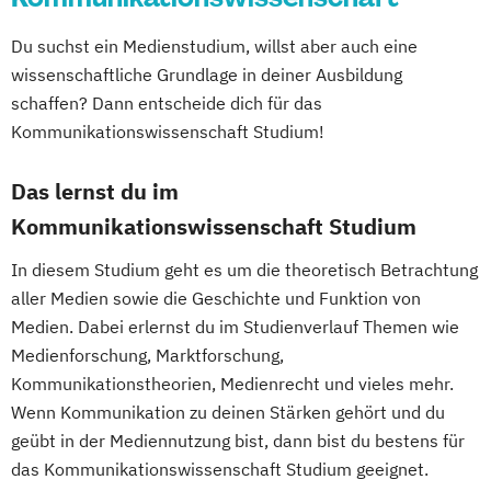
Englisch Sprachkurs B2
English for Professional Purposes A2
Du suchst ein Medienstudium, willst aber auch eine
English for Professional Purposes B1
wissenschaftliche Grundlage in deiner Ausbildung
English for Professional Purposes B2
schaffen? Dann entscheide dich für das
English for Professional Purposes C1
Kommunikationswissenschaft Studium!
English for Professional Purposes C2
Expert*in Big Data Management
Das lernst du im
Expert*in Business Intelligence
Kommunikationswissenschaft Studium
Expert*in Digital Leadership
In diesem Studium geht es um die theoretisch Betrachtung
Expert*in für Digitalisierung in der
aller Medien sowie die Geschichte und Funktion von
Dienstleistungsbranche
Medien. Dabei erlernst du im Studienverlauf Themen wie
Expert*in für Nachhaltigkeit und
Medienforschung, Marktforschung,
Veränderungsprozesse
Kommunikationstheorien, Medienrecht und vieles mehr.
Finance and Accounting Manager*in
Wenn Kommunikation zu deinen Stärken gehört und du
Französisch Sprachkurs A1
geübt in der Mediennutzung bist, dann bist du bestens für
Französisch Sprachkurs A2
das Kommunikationswissenschaft Studium geeignet.