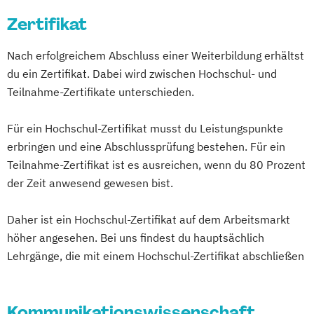
Betriebswirt*in Pflegemanagement
Zertifikat
Betriebswirtschaftslehre kompakt
Buchführung kompakt
Nach erfolgreichem Abschluss einer Weiterbildung erhältst
Business correspondence
du ein Zertifikat. Dabei wird zwischen Hochschul- und
Datenbanken kompakt
Teilnahme-Zertifikate unterschieden.
Digital Business Manager*in
Digital Human Resource Manager*in
Für ein Hochschul-Zertifikat musst du Leistungspunkte
Digital Innovation Manager*in
erbringen und eine Abschlussprüfung bestehen. Für ein
Digital Marketing Manager*in
Teilnahme-Zertifikat ist es ausreichen, wenn du 80 Prozent
Digital Transformation
der Zeit anwesend gewesen bist.
Digital Transformation Manager*in
E-Commerce Manager*in
Daher ist ein Hochschul-Zertifikat auf dem Arbeitsmarkt
Energie- und Umwelttechnik
höher angesehen. Bei uns findest du hauptsächlich
Lehrgänge, die mit einem Hochschul-Zertifikat abschließen
Englisch Sprachkurs A1
Englisch Sprachkurs A2
Englisch Sprachkurs B1
Kommunikationswissenschaft