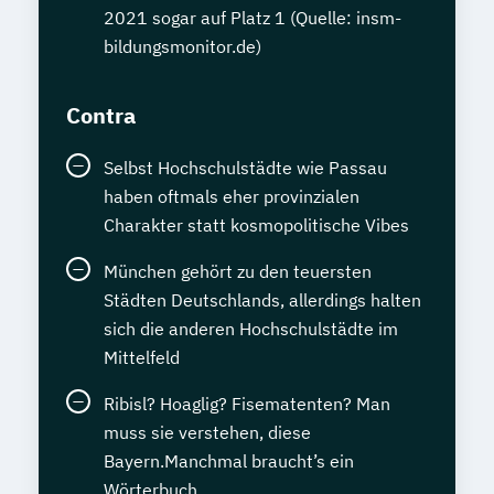
Talent Manager*in
Technical Manager*in
2021 sogar auf Platz 1 (Quelle: insm-
Techniker*in Concept Engineering
bildungsmonitor.de)
Techniker*in Elektrotechnik
Techniker*in Maschinenbau
Contra
Techniker*in Mechatronik
Technische*r Einkäufer*in
Selbst Hochschulstädte wie Passau
Usability und UX Expert*in
haben oftmals eher provinzialen
Volkwirtschaftslehre kompakt
Charakter statt kosmopolitische Vibes
Wechseljahremanager*in
München gehört zu den teuersten
Werkstoffkunde Grundlagen
Städten Deutschlands, allerdings halten
Wirtschaftsinformatik kompakt
sich die anderen Hochschulstädte im
Wirtschaftsingenieurwesen
Mittelfeld
Wirtschaftsmathematik kompakt
Wirtschaftspsycholog*in
Ökonom*in
Ribisl? Hoaglig? Fisematenten? Man
muss sie verstehen, diese
Übersetzen von allgemeinsprachlichen
Bayern.Manchmal braucht’s ein
Texten Englisch-Deutsch
Wörterbuch